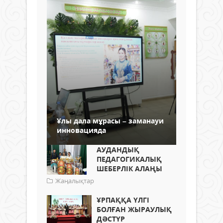
Ұлы дала мұрасы – заманауи
инновацияда
АУДАНДЫҚ
ПЕДАГОГИКАЛЫҚ
ШЕБЕРЛІК АЛАҢЫ
Жаңалықтар
ҰРПАҚҚА ҮЛГІ
БОЛҒАН ЖЫРАУЛЫҚ
ДӘСТҮР