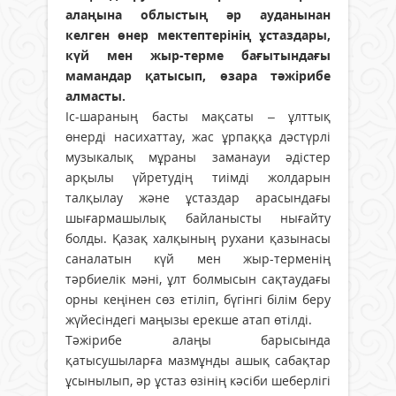
алаңына облыстың әр ауданынан
келген өнер мектептерінің ұстаздары,
күй мен жыр-терме бағытындағы
мамандар қатысып, өзара тәжірибе
алмасты.
Іс-шараның басты мақсаты – ұлттық
өнерді насихаттау, жас ұрпаққа дәстүрлі
музыкалық мұраны заманауи әдістер
арқылы үйретудің тиімді жолдарын
талқылау және ұстаздар арасындағы
шығармашылық байланысты нығайту
болды. Қазақ халқының рухани қазынасы
саналатын күй мен жыр-терменің
тәрбиелік мәні, ұлт болмысын сақтаудағы
орны кеңінен сөз етіліп, бүгінгі білім беру
жүйесіндегі маңызы ерекше атап өтілді.
Тәжірибе алаңы барысында
қатысушыларға мазмұнды ашық сабақтар
ұсынылып, әр ұстаз өзінің кәсіби шеберлігі