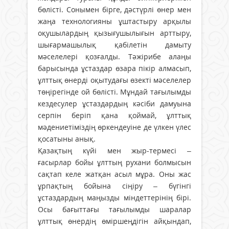
бөлісті. Сонымен бірге, дәстүрлі өнер мен
жаңа технологияны ұштастыру арқылы
оқушылардың қызығушылығын арттыру,
шығармашылық қабілетін дамыту
мәселелері қозғалды. Тәжірибе алаңы
барысында ұстаздар өзара пікір алмасып,
ұлттық өнерді оқытудағы өзекті мәселелер
төңірегінде ой бөлісті. Мұндай тағылымды
кездесулер ұстаздардың кәсіби дамуына
серпін беріп қана қоймай, ұлттық
мәдениетіміздің өркендеуіне де үлкен үлес
қосатыны анық.
Қазақтың күйі мен жыр-термесі –
ғасырлар бойы ұлттың рухани болмысын
сақтап келе жатқан асыл мұра. Оны жас
ұрпақтың бойына сіңіру – бүгінгі
ұстаздардың маңызды міндеттерінің бірі.
Осы бағыттағы тағылымды шаралар
ұлттық өнердің өміршеңдігін айқындап,