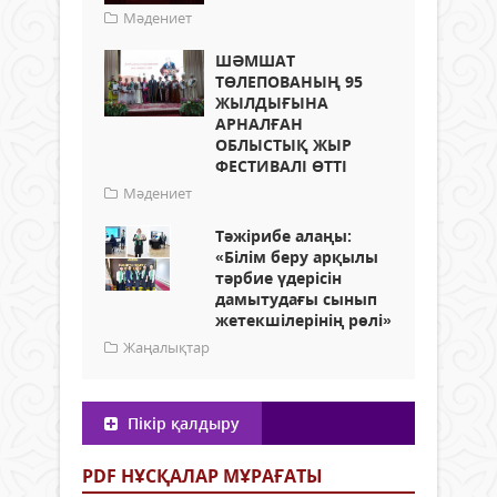
Мәдениет
ШӘМШАТ
ТӨЛЕПОВАНЫҢ 95
ЖЫЛДЫҒЫНА
АРНАЛҒАН
ОБЛЫСТЫҚ ЖЫР
ФЕСТИВАЛІ ӨТТІ
Мәдениет
Тәжірибе алаңы:
«Білім беру арқылы
тәрбие үдерісін
дамытудағы сынып
жетекшілерінің рөлі»
Жаңалықтар
Пікір қалдыру
PDF НҰСҚАЛАР МҰРАҒАТЫ