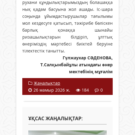
рухани құндылықтарымыздың болашаққа
нық қадам басуына жол ашады. Іс-шара
соңында ұйымдастырушылар тағылымы
мол кездесуге қатысып, тәжірибе бөліскен
барлық қонаққа шынайы
ризашылықтарын білдіріп, ұлттық
өнеріміздің мәртебесі биіктей беруіне
тілектестік танытты.
Гүлжаухар СӘДЕНОВА,
Т.Салқынбайұлы атындағы өнер
мектебінің мұғалім
Жаңалықтар
26 мамыр 2026 ж.
184
0
ҰҚСАС ЖАҢАЛЫҚТАР: