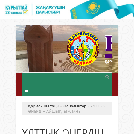
Қармақшы таңы
»
Жаңалықтар
» ҰЛТТЫҚ
ӨНЕРДІҢ АЙШЫҚТЫ АЛАҢЫ
ҰЛТТЫҚ ӨНЕРДІҢ