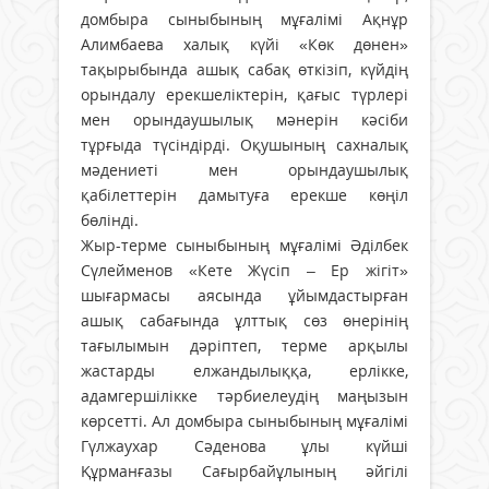
домбыра сыныбының мұғалімі Ақнұр
Алимбаева халық күйі «Көк дөнен»
тақырыбында ашық сабақ өткізіп, күйдің
орындалу ерекшеліктерін, қағыс түрлері
мен орындаушылық мәнерін кәсіби
тұрғыда түсіндірді. Оқушының сахналық
мәдениеті мен орындаушылық
қабілеттерін дамытуға ерекше көңіл
бөлінді.
Жыр-терме сыныбының мұғалімі Әділбек
Сүлейменов «Кете Жүсіп – Ер жігіт»
шығармасы аясында ұйымдастырған
ашық сабағында ұлттық сөз өнерінің
тағылымын дәріптеп, терме арқылы
жастарды елжандылыққа, ерлікке,
адамгершілікке тәрбиелеудің маңызын
көрсетті. Ал домбыра сыныбының мұғалімі
Гүлжаухар Сәденова ұлы күйші
Құрманғазы Сағырбайұлының әйгілі