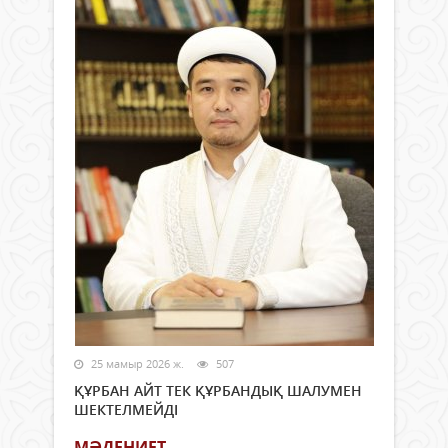
25 мамыр 2026 ж.
507
ҚҰРБАН АЙТ ТЕК ҚҰРБАНДЫҚ ШАЛУМЕН
ШЕКТЕЛМЕЙДІ
МӘДЕНИЕТ