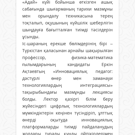
«Адай» күйі бойынша өткізген ашық
сабағында шығарманың тарихи мазмұны
мен орындалу техникасына терең
тоқталып, оқушының күйшілік шеберлігін
шыңдауға бағытталған тиімді тәсілдерін
ұсынды.
Іс-шараның ерекше бөлімдерінің бірі –
Түркістан қаласынан арнайы шақырылған
профессор, физика-математика
ғылымдарының кандидаты Еркін
Ақтаевтың «Инновациялық педагог:
дәстүрлі өнер мен заманауи
технологиялардың интеграциясы»
тақырыбындағы мазмұнды лекциясы
болды. Лектор қазіргі білім беру
жүйесіндегі цифрлық технологиялардың
мүмкіндіктерін кеңінен түсіндіріп, ұлттық
өнерді оқытуда инновациялық
платформаларды тиімді пайдаланудың
жолдары туралы құнды ойпікірлерімен