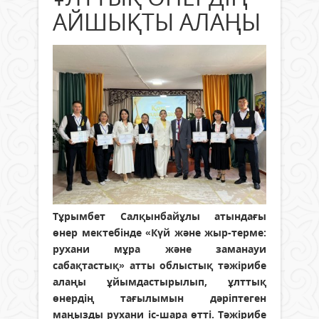
АЙШЫҚТЫ АЛАҢЫ
Тұрымбет Салқынбайұлы атындағы
өнер мектебінде «Күй және жыр-терме:
рухани мұра және заманауи
сабақтастық» атты облыстық тәжірибе
алаңы ұйымдастырылып, ұлттық
өнердің тағылымын дәріптеген
маңызды рухани іс-шара өтті. Тәжірибе