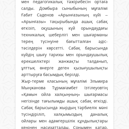
мен педагогикалық тәжірибесін ортаға
салды. Домбыра сыныбының мұғалімі
Ғабит Сәденов «Арынғазының күйі –
«Арынғазы» тақырыбында ашық сабақ
өткізіп, оқушының күй орындаудағы
техникалық шеберлігі мен шығарманы
терең түсінуіне бағытталған әдіс-
тәсілдерін көрсетті. Сабақ барысында
күйдің шығу тарихы мен орындаушылық
ерекшеліктері жанжақты талданып,
ұлттық өнерге деген қызығушылықты
арттыруға басымдық берілді.
Жыр-терме класының мұғалімі Эльмира
Мыңжанова Тұрмағамбет Ізтілеуовтің
«Қамын ойла халқыңның» шығармасы
негізінде тағылымды ашық сабақ өткізді.
Сабақ барысында жырдың тәрбиелік мәні
түсіндіріліп, халқымыздың даналық
ойлары мен адамгершілік құндылықтары
кеңінен насихатталды. Сонымен қатар,