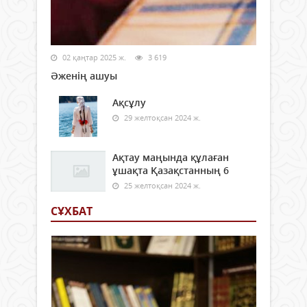
02 қаңтар 2025 ж.
3 619
Әженің ашуы
Ақсұлу
29 желтоқсан 2024 ж.
Ақтау маңында құлаған
ұшақта Қазақстанның 6
25 желтоқсан 2024 ж.
СҰХБАТ