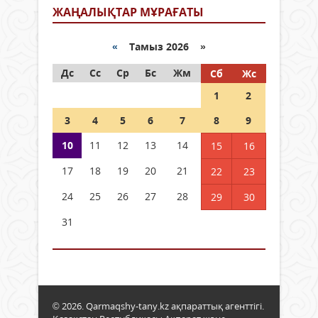
ЖАҢАЛЫҚТАР МҰРАҒАТЫ
«
Тамыз 2026 »
Дс
Сс
Ср
Бс
Жм
Сб
Жс
1
2
3
4
5
6
7
8
9
10
11
12
13
14
15
16
17
18
19
20
21
22
23
24
25
26
27
28
29
30
31
© 2026. Qarmaqshy-tany.kz ақпараттық агенттігі.