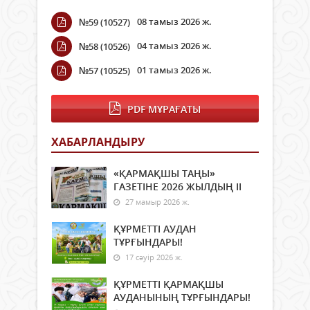
08 тамыз 2026 ж.
№59 (10527)
04 тамыз 2026 ж.
№58 (10526)
01 тамыз 2026 ж.
№57 (10525)
PDF МҰРАҒАТЫ
ХАБАРЛАНДЫРУ
«ҚАРМАҚШЫ ТАҢЫ»
ГАЗЕТІНЕ 2026 ЖЫЛДЫҢ ІI
27 мамыр 2026 ж.
ҚҰРМЕТТІ АУДАН
ТҰРҒЫНДАРЫ!
17 сәуір 2026 ж.
ҚҰРМЕТТІ ҚАРМАҚШЫ
АУДАНЫНЫҢ ТҰРҒЫНДАРЫ!