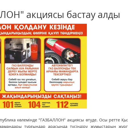
ЛЛОН" акциясы бастау алды
публика көлемінде "ГАЗБАЛЛОН" акциясы өтуде. Осы ретте Қ
амандары тұрғындар арасында түсіндіру жұмыстарын жүргіз