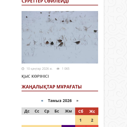
СУРЕТТЕР СӨЙЛЕЙДI
10 қаңтар 2026 ж.
1 065
ҚЫС КӨРІНІСІ
ЖАҢАЛЫҚТАР МҰРАҒАТЫ
«
Тамыз 2026 »
Дс
Сс
Ср
Бс
Жм
Сб
Жс
1
2