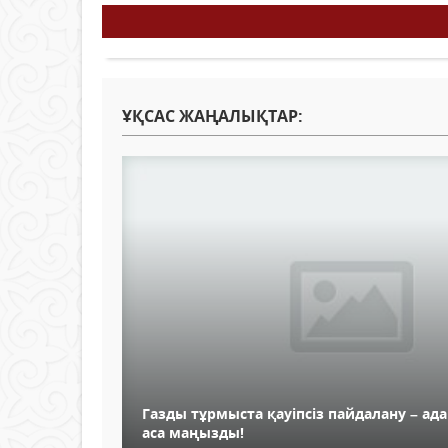
ҰҚСАС ЖАҢАЛЫҚТАР:
Газды тұрмыста қауіпсіз пайдалану – ада
аса маңызды!