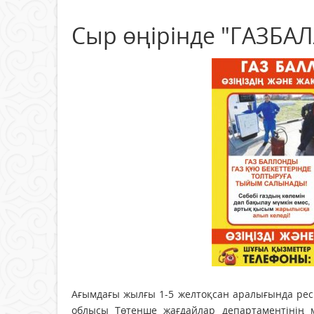
Сыр өңірінде "ГАЗБА
Ағымдағы жылғы 1-5 желтоқсан аралығында рес
облысы Төтенше жағдайлар департаментінің м