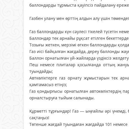
баллондарды тұрмыста қауіпсіз пайдалану ереже
Газбен улану мен өрттің алдын алу үшін төменде
Газ баллондарды күн сәулесі тікелей түсетін н
Баллондар тек арнайы рұқсат етілген бекеттерде
Тозығы жеткен, мерзімі өткен баллондарды қолд
Газ иісі байқалған жағдайда, дереу баллонды жа
Баллон орнатылған үй-жайларда үздіксіз желдету 
Пеш немесе плиталар қосылғанда оттың жануы
туындайды;
Авткөліктерге газ орнату жұмыстарын тек ар
қамтамасыз етіңіз;
Газ қондырғысы орнатылған автокөліктердің па
орналстыруға тыйым салынады.
Құрметті тұрғындар! Газ — ыңғайлы әрі үнемді, б
сақтаңыз!
Төтенше жағдай туындаған жағдайда 101 немесе 