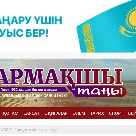
ҚОҒАМ
САЯСАТ
ОҚИҒАЛАР
ӘЛЕМ
ТАРИХ
СПОРТ
БЕ
ЗБАЛЛОН" акциясы бастау алды