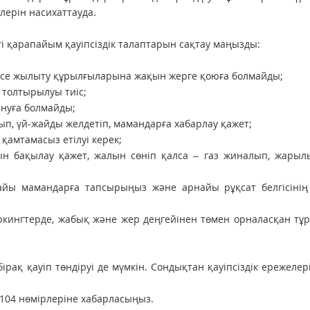
лерін насихаттауда.
гі қарапайым қауіпсіздік талаптарын сақтау маңызды:
емесе жылыту құрылғыларына жақын жерге қоюға болмайды;
 толтырылуы тиіс;
ануға болмайды;
уып, үй-жайды желдетіп, мамандарға хабарлау қажет;
қамтамасыз етілуі керек;
н бақылау қажет, жалын сөніп қалса – газ жиналып, жарылы
найы мамандарға тапсырыңыз және арнайы рұқсат белгісінің
ркингтерде, жабық және жер деңгейінен төмен орналасқан тұ
ірақ қауіп төндіруі де мүмкін. Сондықтан қауіпсіздік ережелер
104 нөмірлеріне хабарласыңыз.