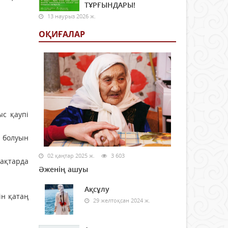
ТҰРҒЫНДАРЫ!
13 наурыз 2026 ж.
ОҚИҒАЛАР
с қаупі
 болуын
02 қаңтар 2025 ж.
3 603
рақтарда
Әженің ашуы
Ақсұлу
ін қатаң
29 желтоқсан 2024 ж.