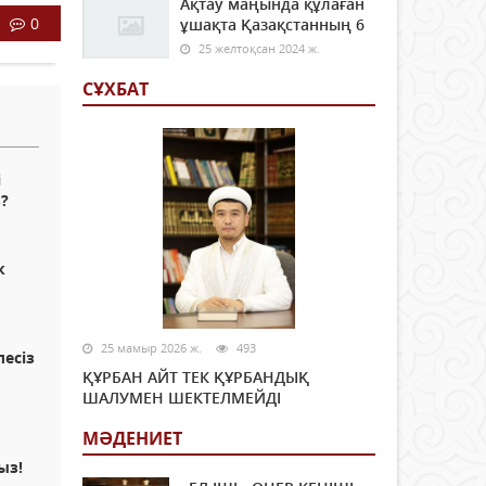
Ақтау маңында құлаған
0
ұшақта Қазақстанның 6
25 желтоқсан 2024 ж.
СҰХБАТ
і
?
к
25 мамыр 2026 ж.
493
лесіз
ҚҰРБАН АЙТ ТЕК ҚҰРБАНДЫҚ
ШАЛУМЕН ШЕКТЕЛМЕЙДІ
МӘДЕНИЕТ
ыз!