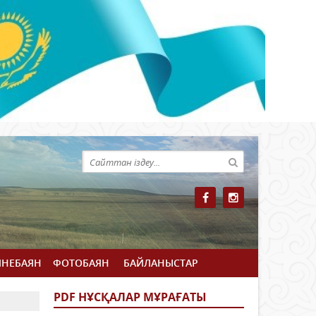
ЙНЕБАЯН
ФОТОБАЯН
БАЙЛАНЫСТАР
PDF НҰСҚАЛАР МҰРАҒАТЫ