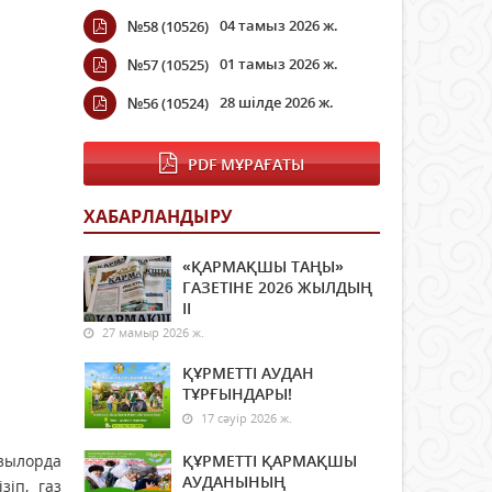
04 тамыз 2026 ж.
№58 (10526)
01 тамыз 2026 ж.
№57 (10525)
28 шілде 2026 ж.
№56 (10524)
PDF МҰРАҒАТЫ
ХАБАРЛАНДЫРУ
«ҚАРМАҚШЫ ТАҢЫ»
ГАЗЕТІНЕ 2026 ЖЫЛДЫҢ
ІI
27 мамыр 2026 ж.
ҚҰРМЕТТІ АУДАН
ТҰРҒЫНДАРЫ!
17 сәуір 2026 ж.
ызылорда
ҚҰРМЕТТІ ҚАРМАҚШЫ
АУДАНЫНЫҢ
іп, газ