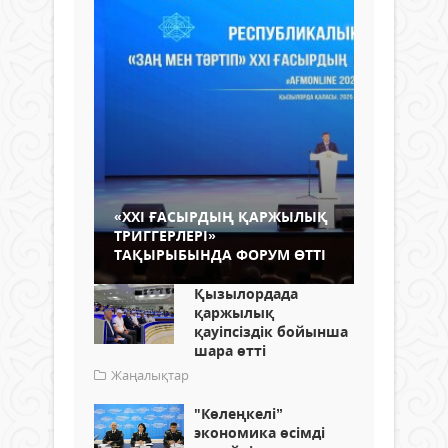
«XXI ҒАСЫРДЫҢ ҚАРЖЫЛЫҚ
ТРИГГЕРЛЕРІ»
ТАҚЫРЫБЫНДА ФОРУМ ӨТТІ
Қызылордада
қаржылық
қауіпсіздік бойынша
шара өтті
Жаңалықтар
"Көлеңкелі”
экономика өсімді