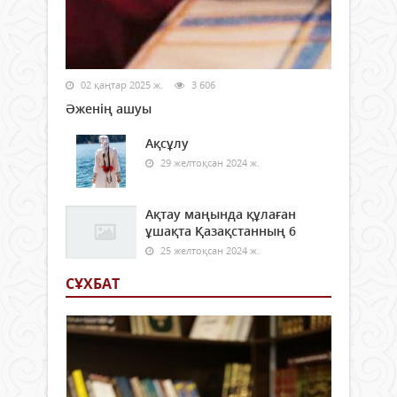
02 қаңтар 2025 ж.
3 606
Әженің ашуы
Ақсұлу
29 желтоқсан 2024 ж.
Ақтау маңында құлаған
ұшақта Қазақстанның 6
25 желтоқсан 2024 ж.
СҰХБАТ