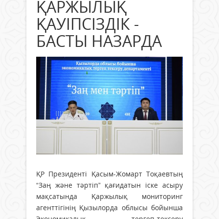
ҚАРЖЫЛЫҚ
ҚАУІПСІЗДІК -
БАСТЫ НАЗАРДА
ҚР Президенті Қасым-Жомарт Тоқаевтың
“Заң және тәртіп” қағидатын іске асыру
мақсатында Қаржылық мониторинг
агенттігінің Қызылорда облысы бойынша
Экономикалық тергеп-тексеру