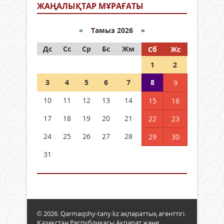
ЖАҢАЛЫҚТАР МҰРАҒАТЫ
«
Тамыз 2026 »
Дс
Сс
Ср
Бс
Жм
Сб
Жс
1
2
3
4
5
6
7
8
9
10
11
12
13
14
15
16
17
18
19
20
21
22
23
24
25
26
27
28
29
30
31
© 2026. Qarmaqshy-tany.kz ақпараттық агенттігі.
Қазақстан Республикасы Ақпарат және