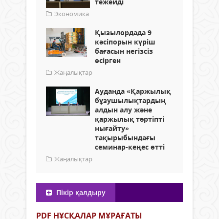
тежейді
Экономика
Қызылордада 9
кәсіпорын күріш
бағасын негізсіз
өсірген
Жаңалықтар
Ауданда «Қаржылық
бұзушылықтардың
алдын алу және
қаржылық тәртіпті
нығайту»
тақырыбындағы
семинар-кеңес өтті
Жаңалықтар
Пікір қалдыру
PDF НҰСҚАЛАР МҰРАҒАТЫ