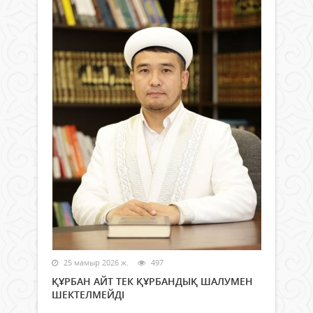
25 мамыр 2026 ж.
497
ҚҰРБАН АЙТ ТЕК ҚҰРБАНДЫҚ ШАЛУМЕН
ШЕКТЕЛМЕЙДІ