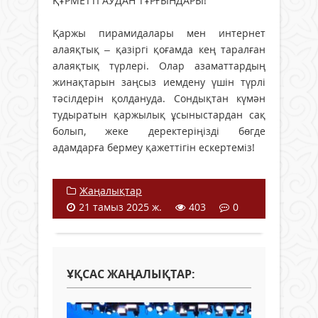
ҚҰРМЕТТІ АУДАН ТҰРҒЫНДАРЫ!
Қаржы пирамидалары мен интернет
алаяқтық – қазіргі қоғамда кең таралған
алаяқтық түрлері. Олар азаматтардың
жинақтарын заңсыз иемдену үшін түрлі
тәсілдерін қолдануда. Сондықтан күмән
тудыратын қаржылық ұсыныстардан сақ
болып, жеке деректеріңізді бөгде
адамдарға бермеу қажеттігін ескертеміз!
Жаңалықтар
21 тамыз 2025 ж.
403
0
ҰҚСАС ЖАҢАЛЫҚТАР: