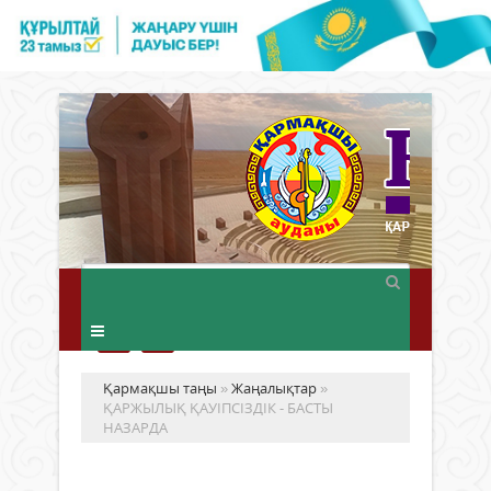
Қармақшы таңы
»
Жаңалықтар
»
ҚАРЖЫЛЫҚ ҚАУІПСІЗДІК - БАСТЫ
НАЗАРДА