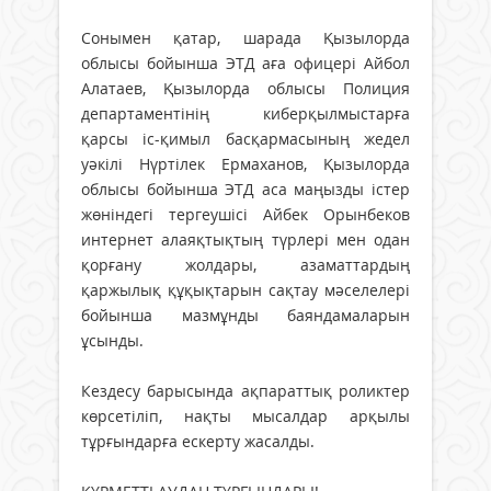
Сонымен қатар, шарада Қызылорда
облысы бойынша ЭТД аға офицері Айбол
Алатаев, Қызылорда облысы Полиция
департаментінің киберқылмыстарға
қарсы іс-қимыл басқармасының жедел
уәкілі Нүртілек Ермаханов, Қызылорда
облысы бойынша ЭТД аса маңызды істер
жөніндегі тергеушісі Айбек Орынбеков
интернет алаяқтықтың түрлері мен одан
қорғану жолдары, азаматтардың
қаржылық құқықтарын сақтау мәселелері
бойынша мазмұнды баяндамаларын
ұсынды.
Кездесу барысында ақпараттық роликтер
көрсетіліп, нақты мысалдар арқылы
тұрғындарға ескерту жасалды.