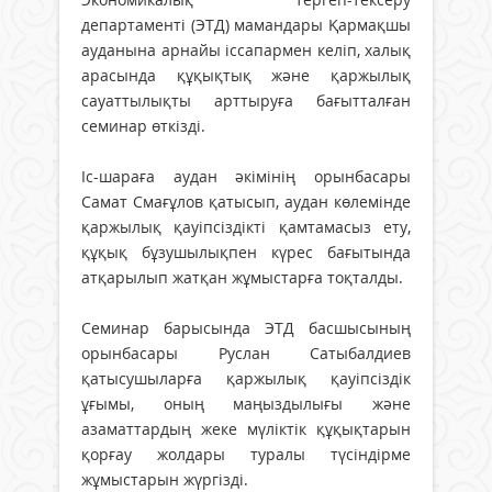
департаменті (ЭТД) мамандары Қармақшы
ауданына арнайы іссапармен келіп, халық
арасында құқықтық және қаржылық
сауаттылықты арттыруға бағытталған
семинар өткізді.
Іс-шараға аудан әкімінің орынбасары
Самат Смағұлов қатысып, аудан көлемінде
қаржылық қауіпсіздікті қамтамасыз ету,
құқық бұзушылықпен күрес бағытында
атқарылып жатқан жұмыстарға тоқталды.
Семинар барысында ЭТД басшысының
орынбасары Руслан Сатыбалдиев
қатысушыларға қаржылық қауіпсіздік
ұғымы, оның маңыздылығы және
азаматтардың жеке мүліктік құқықтарын
қорғау жолдары туралы түсіндірме
жұмыстарын жүргізді.