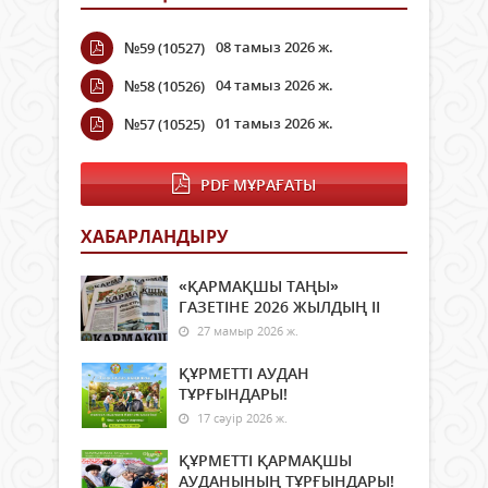
08 тамыз 2026 ж.
№59 (10527)
04 тамыз 2026 ж.
№58 (10526)
01 тамыз 2026 ж.
№57 (10525)
PDF МҰРАҒАТЫ
ХАБАРЛАНДЫРУ
«ҚАРМАҚШЫ ТАҢЫ»
ГАЗЕТІНЕ 2026 ЖЫЛДЫҢ ІI
27 мамыр 2026 ж.
ҚҰРМЕТТІ АУДАН
ТҰРҒЫНДАРЫ!
17 сәуір 2026 ж.
ҚҰРМЕТТІ ҚАРМАҚШЫ
АУДАНЫНЫҢ ТҰРҒЫНДАРЫ!