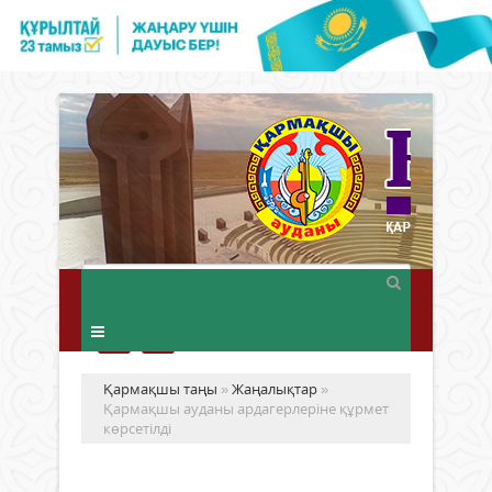
Қармақшы таңы
»
Жаңалықтар
»
Қармақшы ауданы ардагерлеріне құрмет
көрсетілді