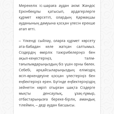
Мерекелік іс-шараға аудан әкімі Жандос
Еркінбекұлы қатысып, ардагерлерге
құрмет көрсетіп, олардың Қармақшы
ауданының дамуына қосқан үлесін ерекше
атап өтті.
– Үлкенді сыйлау, оларға құрмет көрсету
ата-бабадан келе жатқан салтымыз.
Сіздердің өмірлік тәжірибелеріңіз бен
ақыл-кеңестеріңіз, тәлім-
тағылымдарыңыздың біз үшін орны бөлек.
Себебі, әрқайсыларыңыздың еліміздің
өсіп-өркендеуіне қосқан үлестеріңіз бен
еңбектеріңіз ерен. Бүгінде еңбектеріңіздің
зейнетін көріп отырған шақта Сіздерге
мықты денсаулық, ұзақ-ғұмыр,
отбастарыңызға береке-бірлік, амандық
тілеймін, – деді аудан басшысы.