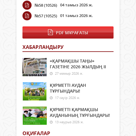
04 тамыз 2026 ж.
№58 (10526)
01 тамыз 2026 ж.
№57 (10525)
PDF МҰРАҒАТЫ
ХАБАРЛАНДЫРУ
«ҚАРМАҚШЫ ТАҢЫ»
ГАЗЕТІНЕ 2026 ЖЫЛДЫҢ ІI
27 мамыр 2026 ж.
ҚҰРМЕТТІ АУДАН
ТҰРҒЫНДАРЫ!
17 сәуір 2026 ж.
ҚҰРМЕТТІ ҚАРМАҚШЫ
АУДАНЫНЫҢ ТҰРҒЫНДАРЫ!
13 наурыз 2026 ж.
ОҚИҒАЛАР