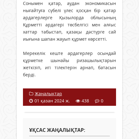
Сонымен қатар, аудан экономикасын
нығайтуға сүбелі үлес қосқан бір қатар
ардагерлерге Қызылорда облысының
Құрметті ардагері төсбелгісі мен алғыс
хаттар табыстап, қазақы дәстүрге сай
иығына шапан жауып құрмет көрсетті.
Мерекелік кеште ардагерлер осындай
құрметке шынайы ризашылықтарын
жеткізіп, игі тілектерін арнап, батасын
берді.
Жаңалықтар
01 қазан 2024 ж.
438
0
ҰҚСАС ЖАҢАЛЫҚТАР: