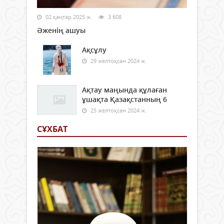
02 қаңтар 2025 ж.
3 608
Әженің ашуы
Ақсұлу
29 желтоқсан 2024 ж.
Ақтау маңында құлаған
ұшақта Қазақстанның 6
25 желтоқсан 2024 ж.
СҰХБАТ