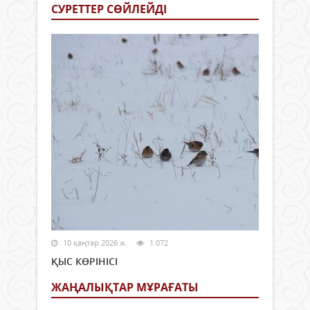
СУРЕТТЕР СӨЙЛЕЙДI
10 қаңтар 2026 ж.
1 072
ҚЫС КӨРІНІСІ
ЖАҢАЛЫҚТАР МҰРАҒАТЫ