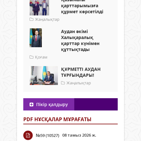
қарттарымызға
құрмет көрсетілді
Жаңалықтар
Аудан әкімі
Халықаралық
қарттар күнімен
құттықтады
Қоғам
ҚҰРМЕТТІ АУДАН
ТҰРҒЫНДАРЫ!
Жаңалықтар
Пікір қалдыру
PDF НҰСҚАЛАР МҰРАҒАТЫ
08 тамыз 2026 ж.
№59 (10527)