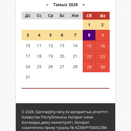
«
Тамыз 2026 »
Дс
Сс
Ср
Бс
Жм
Сб
Жс
1
2
3
4
5
6
7
8
9
10
11
12
13
14
15
16
17
18
19
20
21
22
23
24
25
26
27
28
29
30
31
© 2026. Qarmaqshy-tany.kz ақпараттық агенттігі.
Қазақстан Республикасы Ақпарат және
Қоғамдық даму министрлігі, Ақпарат
комитетінің тіркеу туралы № KZ39VPY00052386