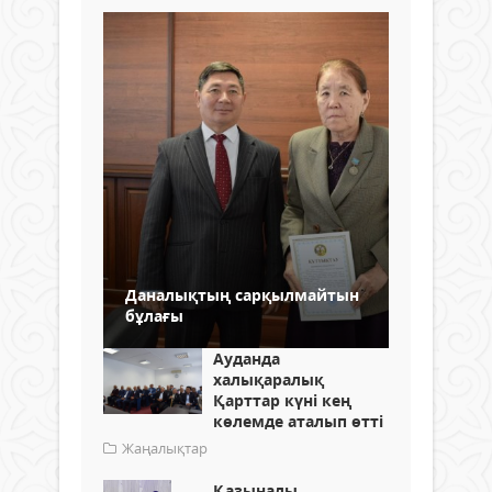
Даналықтың сарқылмайтын
бұлағы
Ауданда
халықаралық
Қарттар күні кең
көлемде аталып өтті
Жаңалықтар
Қазыналы