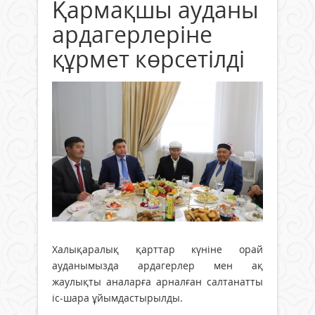
Қармақшы ауданы
ардагерлеріне
құрмет көрсетілді
Халықаралық қарттар күніне орай
ауданымызда ардагерлер мен ақ
жаулықты аналарға арналған салтанатты
іс-шара ұйымдастырылды.