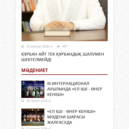
25 мамыр 2026 ж.
497
ҚҰРБАН АЙТ ТЕК ҚҰРБАНДЫҚ ШАЛУМЕН
ШЕКТЕЛМЕЙДІ
МӘДЕНИЕТ
ІІІ ИНТЕРНАЦИОНАЛ
АУЫЛЫНДА «ЕЛ ІШІ - ӨНЕР
КЕНІШІ»
08 тамыз 2026 ж.
«ЕЛ ІШІ - ӨНЕР КЕНІШІ»
МӘДЕНИ ШАРАСЫ
ЖАЛҒАСУДА
02 тамыз 2026 ж.