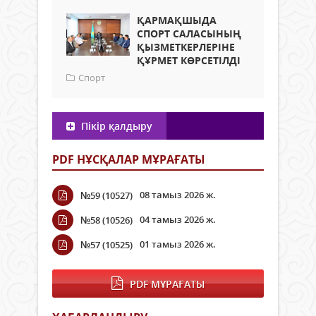
ҚАРМАҚШЫДА
СПОРТ САЛАСЫНЫҢ
ҚЫЗМЕТКЕРЛЕРІНЕ
ҚҰРМЕТ КӨРСЕТІЛДІ
Спорт
Пікір қалдыру
PDF НҰСҚАЛАР МҰРАҒАТЫ
08 тамыз 2026 ж.
№59 (10527)
04 тамыз 2026 ж.
№58 (10526)
01 тамыз 2026 ж.
№57 (10525)
PDF МҰРАҒАТЫ