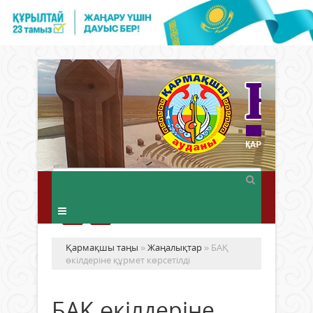
Қармақшы таңы
»
Жаңалықтар
» БАҚ
өкілдеріне құрмет көрсетілді
БАҚ өкілдеріне