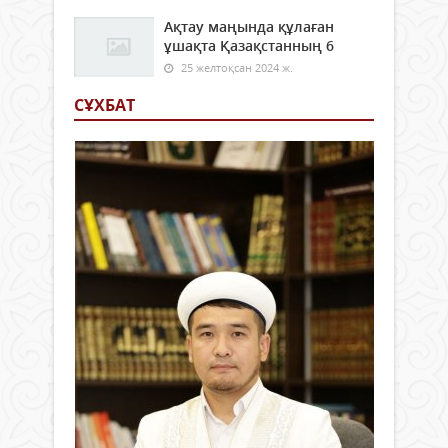
Ақтау маңында құлаған
ұшақта Қазақстанның 6
25 желтоқсан 2024 ж.
СҰХБАТ