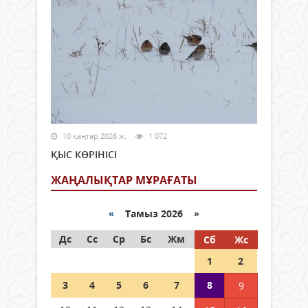
10 қаңтар 2026 ж.
1 072
ҚЫС КӨРІНІСІ
ЖАҢАЛЫҚТАР МҰРАҒАТЫ
«
Тамыз 2026 »
Дс
Сс
Ср
Бс
Жм
Сб
Жс
1
2
3
4
5
6
7
8
9