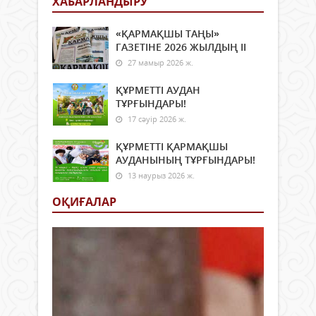
ХАБАРЛАНДЫРУ
«ҚАРМАҚШЫ ТАҢЫ»
ГАЗЕТІНЕ 2026 ЖЫЛДЫҢ ІI
27 мамыр 2026 ж.
ҚҰРМЕТТІ АУДАН
ТҰРҒЫНДАРЫ!
17 сәуір 2026 ж.
ҚҰРМЕТТІ ҚАРМАҚШЫ
АУДАНЫНЫҢ ТҰРҒЫНДАРЫ!
13 наурыз 2026 ж.
ОҚИҒАЛАР