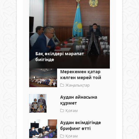
Бақ өкілдері марапат
биігінде
Мерекемен қатар
келген мерей той
Жаңалықтар
Аудан айнасына
құрмет
Қоғам
Аудан әкімдігінде
брифинг өтті
Қоғам