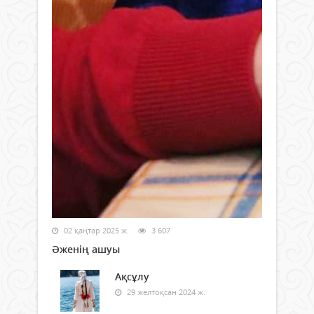
02 қаңтар 2025 ж.
3 607
Әженің ашуы
Ақсұлу
29 желтоқсан 2024 ж.