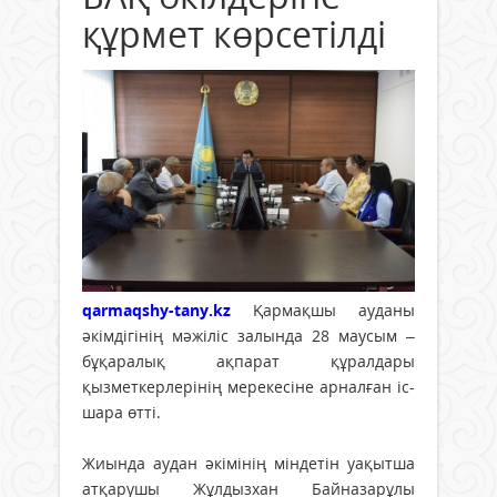
құрмет көрсетілді
qarmaqshy-tany.kz
Қармақшы ауданы
әкімдігінің мәжіліс залында 28 маусым –
бұқаралық ақпарат құралдары
қызметкерлерінің мерекесіне арналған іс-
шара өтті.
Жиында аудан әкімінің міндетін уақытша
атқарушы Жұлдызхан Байназарұлы