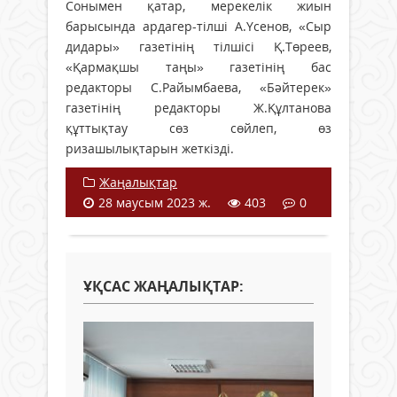
Сонымен қатар, мерекелік жиын
барысында ардагер-тілші А.Үсенов, «Сыр
дидары» газетінің тілшісі Қ.Төреев,
«Қармақшы таңы» газетінің бас
редакторы С.Райымбаева, «Бәйтерек»
газетінің редакторы Ж.Құлтанова
құттықтау сөз сөйлеп, өз
ризашылықтарын жеткізді.
Жаңалықтар
28 маусым 2023 ж.
403
0
ҰҚСАС ЖАҢАЛЫҚТАР: