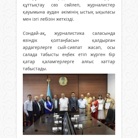
құттықтау сөз сөйлеп, журналистер
қауымына аудан әкімінің ыстық ықыласы
мен ізгі лебізін жеткізді.
Сондай-ақ, журналистика саласында
өзіндік қолтаңбасын қалдырған
ардагерлерге сый-сияпат жасап, осы
салада табысты еңбек етіп жүрген бір
қатар қаламгерлерге алғыс хаттар
табыстады.