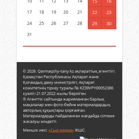
10
11
12
13
14
15
16
17
18
19
20
21
22
23
24
25
26
27
28
29
30
31
© 2026. Qarmaqshy-tany.kz ақпараттық агенттігі.
Қазақстан Республикасы Ақпарат және
Қоғамдық даму министрлігі, Ақпарат
комитетінің тіркеу туралы № KZ39VPY00052386
куәлігі 21.07.2022 жылы берілген.
® Агенттік сайтында жарияланған барлық
мақалалар мен фото-бейне материалдардың
авторлық құқықтары қорғалған.
Материалдарды пайдаланған жағдайда сілтеме
жасалуы міндетті.
Меншік иесі:
«Сыр медиа»
ЖШС.