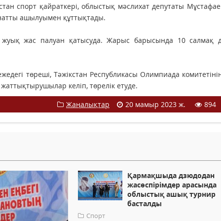
қстан спорт қайраткері, облыстық мәслихат депутаты Мұстафа
натты ашылуымен құттықтады.
қа жуық жас палуан қатысуда. Жарыс барысында 10 салмақ д
жедегі төреші, Тәжікстан Республикасы Олимпиада комитетіні
 жаттықтырушылар келіп, төрелік етуде.
Жаңалықтар
20 мамыр 2023 ж.
894
Қармақшыда дзюдодан
жасөспірімдер арасында
облыстық ашық турнир
басталды
Спорт