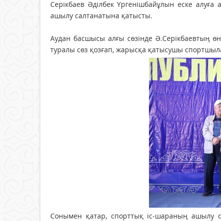
Серікбаев Әділбек Үргенішбайұлын еске алуға
ашылу салтанатына қатысты.
Аудан басшысы алғы сөзінде Ә.Серікбаевтың өн
туралы сөз қозғап, жарысқа қатысушы спортшыларғ
Сонымен қатар, спорттық іс-шараның ашылу 