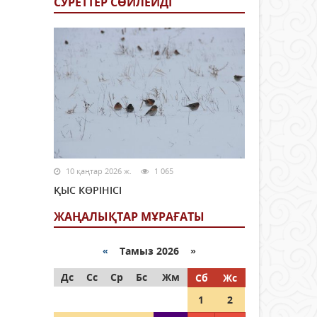
СУРЕТТЕР СӨЙЛЕЙДI
10 қаңтар 2026 ж.
1 065
ҚЫС КӨРІНІСІ
ЖАҢАЛЫҚТАР МҰРАҒАТЫ
«
Тамыз 2026 »
Дс
Сс
Ср
Бс
Жм
Сб
Жс
1
2