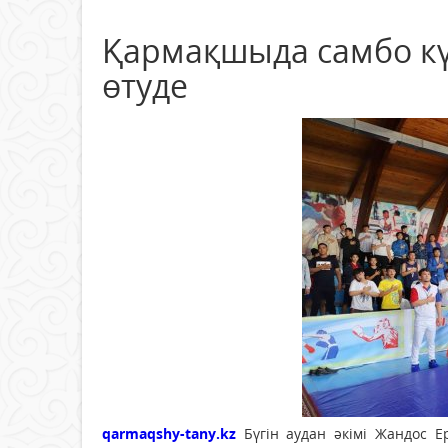
Қармақшыда самбо кү
өтуде
qarmaqshy-tany.kz
Бүгін аудан әкімі Жандос 