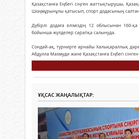
Қазақстанға Еңбегі сіңген жаттықтырушы, Қаза
Шоңмұрынұлы қатысып, спорт додасының салта
Дүбірлі додаға еліміздің 12 облысынан 160-
бойынша жүлделер сарапқа салынуда.
Сондай-ақ, турнирге арнайы Халықараллық дәре
Абдулла Махмуди және Қазақстанға Еңбегі сінген
ҰҚСАС ЖАҢАЛЫҚТАР: