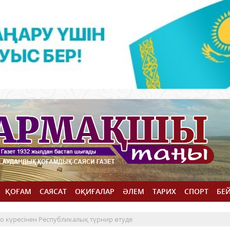
ҚОҒАМ
САЯСАТ
ОҚИҒАЛАР
ӘЛЕМ
ТАРИХ
СПОРТ
БЕ
 күресінен Республикалық түрнир өтуде