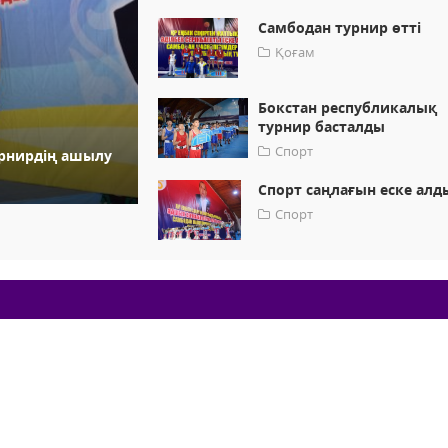
Самбодан турнир өтті
Қоғам
Бокстан республикалық
турнир басталды
Спорт
рнирдің ашылу
Спорт саңлағын еске алд
Спорт