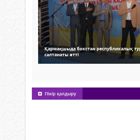
Қармақшыда бокстан республикалық ту
салтанаты өтті
Пікір қалдыру