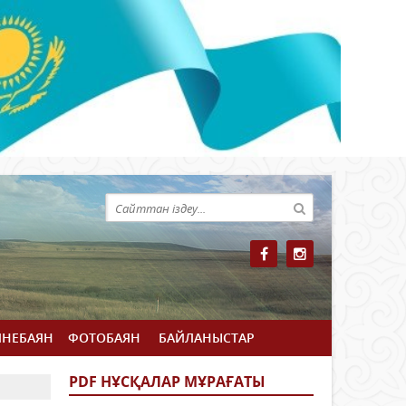
ЙНЕБАЯН
ФОТОБАЯН
БАЙЛАНЫСТАР
PDF НҰСҚАЛАР МҰРАҒАТЫ