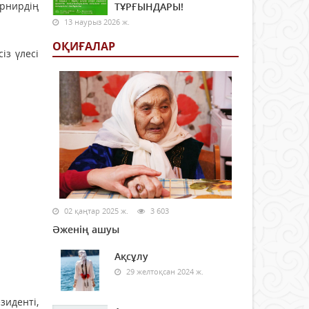
урнирдің
ТҰРҒЫНДАРЫ!
13 наурыз 2026 ж.
ОҚИҒАЛАР
із үлесі
02 қаңтар 2025 ж.
3 603
Әженің ашуы
Ақсұлу
29 желтоқсан 2024 ж.
иденті,