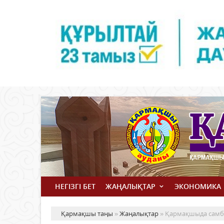
НЕГІЗГІ БЕТ
ЖАҢАЛЫҚТАР
ЭКОНОМИКА
Қармақшы таңы
»
Жаңалықтар
» Қармақшыда самбо