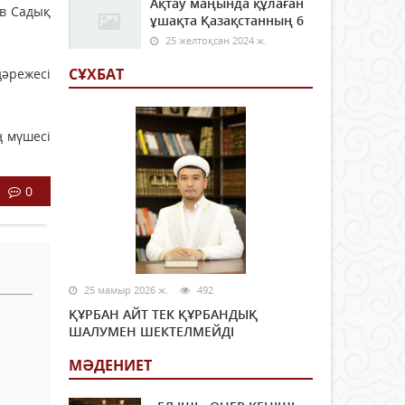
Ақтау маңында құлаған
ев Садық
ұшақта Қазақстанның 6
25 желтоқсан 2024 ж.
СҰХБАТ
әрежесі
ң мүшесі
0
25 мамыр 2026 ж.
492
ҚҰРБАН АЙТ ТЕК ҚҰРБАНДЫҚ
ШАЛУМЕН ШЕКТЕЛМЕЙДІ
МӘДЕНИЕТ