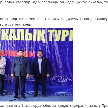
 арналған жасөспірімдер арасында самбодан республикалық т
егелі өмір жолы мен спорт саласының дамуына қосқан өлшеус
а сәттілік тіледі.
салтанатына Қызылорда облысы дзюдо федерациясының През