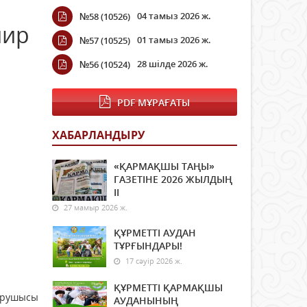
04 тамыз 2026 ж.
№58 (10526)
нир
01 тамыз 2026 ж.
№57 (10525)
28 шілде 2026 ж.
№56 (10524)
PDF МҰРАҒАТЫ
ХАБАРЛАНДЫРУ
«ҚАРМАҚШЫ ТАҢЫ»
ГАЗЕТІНЕ 2026 ЖЫЛДЫҢ
ІI
27 мамыр 2026 ж.
ҚҰРМЕТТІ АУДАН
ТҰРҒЫНДАРЫ!
17 сәуір 2026 ж.
ҚҰРМЕТТІ ҚАРМАҚШЫ
тырушысы
АУДАНЫНЫҢ