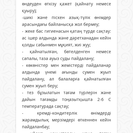
өндеуден өткізу қажет (қайнату немесе
қуыру);
-шикі және піскен азық-түлік өнімдер
арасындағы байланысқа жол бермеу;
- жеке бас гигиенасын қатаң түрде сақтау:
ас ішер алдында және дәретханадан кейін
қолды сабынмен мұқият, жиі жуу;
- қайнатылған, бөтелденген немесе
сапалы, таза ауыз суды пайдалану;
- көкөністер мен жемістерді пайдаланар
алдында үнемі ағынды сумен жуып
пайдалану, ал балаларға қайнатылған
сумен жуып беру;
- тез бұзылатын тағам түрлерін және
дайын тағамды тоңазытқышта 2-6 С
температурада сақтау;
- кремді-кондитерлік өнімдерді
жарамдылық мерзімдері өткеннен кейін
пайдаланбау;