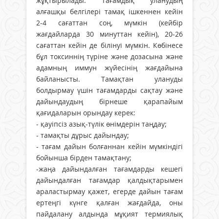
жұқтырылады. Тағамдық уланудың
алғашқы белгілері тамақ ішкеннен кейін
2-4 сағаттан соң, мүмкін (кейбір
жағдайларда 30 минуттан кейін), 20-26
сағаттан кейін де білінуі мүмкін. Көбінесе
бұл токсиннің түріне және дозасына және
адамның иммун жүйесінің жағдайына
байланысты. Тамақтан улануды
болдырмау үшін тағамдарды сақтау және
дайындаудың бірнеше қарапайым
қағидаларын орындау керек:
- қауіпсіз азық-түлік өнімдерін таңдау;
- тамақты дұрыс дайындау;
- тағам дайын болғаннан кейін мүмкіндігі
бойынша бірден тамақтану;
-жаңа дайындалған тағамдарды кешегі
дайындалған тағамдар қалдықтарымен
араластырмау қажет, егерде дайын тағам
ертеңгі күнге қалған жағдайда, оны
пайдалану алдында мұқият термиялық