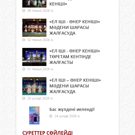
КЕНІШІ»
08 тамыз 2026 ж.
«ЕЛ ІШІ - ӨНЕР КЕНІШІ»
МӘДЕНИ ШАРАСЫ
ЖАЛҒАСУДА
02 тамыз 2026 ж.
«ЕЛ ІШІ - ӨНЕР КЕНІШІ»
ТӨРЕТАМ КЕНТІНДЕ
ЖАЛҒАСТЫ
01 тамыз 2026 ж.
«ЕЛ ІШІ – ӨНЕР КЕНІШІ»
МӘДЕНИ ШАРАСЫ
ЖАЛҒАСУДА
25 шілде 2026 ж.
Бас жүлдені иеленді!
24 шілде 2026 ж.
СУРЕТТЕР СӨЙЛЕЙДI