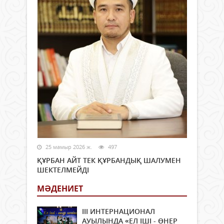
25 мамыр 2026 ж.
497
ҚҰРБАН АЙТ ТЕК ҚҰРБАНДЫҚ ШАЛУМЕН
ШЕКТЕЛМЕЙДІ
МӘДЕНИЕТ
ІІІ ИНТЕРНАЦИОНАЛ
АУЫЛЫНДА «ЕЛ ІШІ - ӨНЕР