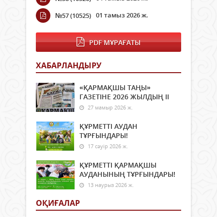
01 тамыз 2026 ж.
№57 (10525)
PDF МҰРАҒАТЫ
ХАБАРЛАНДЫРУ
«ҚАРМАҚШЫ ТАҢЫ»
ГАЗЕТІНЕ 2026 ЖЫЛДЫҢ ІI
27 мамыр 2026 ж.
ҚҰРМЕТТІ АУДАН
ТҰРҒЫНДАРЫ!
17 сәуір 2026 ж.
ҚҰРМЕТТІ ҚАРМАҚШЫ
АУДАНЫНЫҢ ТҰРҒЫНДАРЫ!
13 наурыз 2026 ж.
ОҚИҒАЛАР