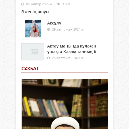
02 қаңтар 2025 ж.
3 608
Әженің ашуы
Ақсұлу
29 желтоқсан 2024 ж.
Ақтау маңында құлаған
ұшақта Қазақстанның 6
25 желтоқсан 2024 ж.
СҰХБАТ