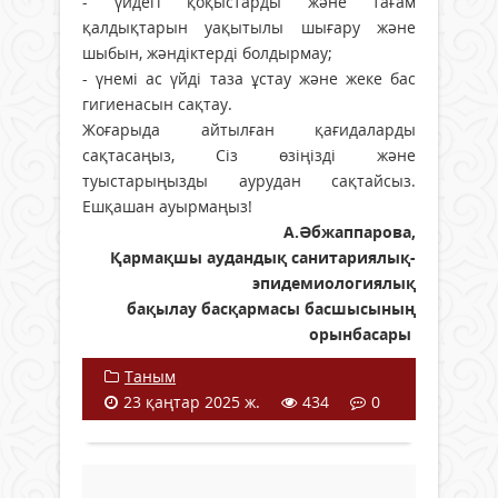
- үйдегі қоқыстарды және тағам
қалдықтарын уақытылы шығару және
шыбын, жәндіктерді болдырмау;
- үнемі ас үйді таза ұстау және жеке бас
гигиенасын сақтау.
Жоғарыда айтылған қағидаларды
сақтасаңыз, Сіз өзіңізді және
туыстарыңызды аурудан сақтайсыз.
Ешқашан ауырмаңыз!
А.Әбжаппарова,
Қармақшы аудандық санитариялық-
эпидемиологиялық
бақылау басқармасы басшысының
орынбасары
Таным
23 қаңтар 2025 ж.
434
0