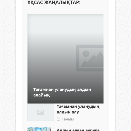
ҰҚСАС ЖАҢАЛЫҚТАР:
Тағамнан уланудың алдын
алайық
Тағамнан уланудың
алдын алу
Таным
Алдын алған ауруға