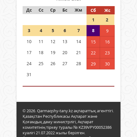
Дс
Сс
Ср
Бс
Жм
Сб
Жс
1
2
3
4
5
6
7
8
9
10
11
12
13
14
15
16
17
18
19
20
21
22
23
24
25
26
27
28
29
30
31
© 2026. Qarmaqshy-tany.kz ақпараттық агенттігі.
Қазақстан Республикасы Ақпарат және
Қоғамдық даму министрлігі, Ақпарат
комитетінің тіркеу туралы № KZ39VPY00052386
куәлігі 21.07.2022 жылы берілген.