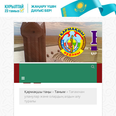
Қармақшы таңы
»
Таным
» Тағамнан
уланулар және олардың алдын алу
туралы