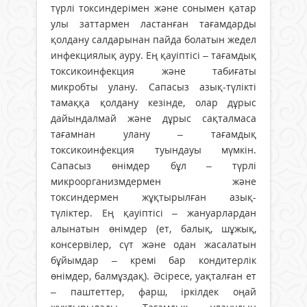
түрлі токсиндерімен және сонымен қатар
улы заттармен ластанған тағамдарды
қолдану салдарынан пайда болатын жедел
инфекциялық ауру. Ең қауіптісі – тағамдық
токсикоинфекция және табиғаты
микробты улану. Сапасыз азық-түлікті
тамаққа қолдану кезінде, олар дұрыс
дайындалмай және дұрыс сақталмаса
тағамнан улану – тағамдық
токсикоинфекция туындауы мүмкін.
Сапасыз өнімдер бұл – түрлі
микроорганизмдермен және
токсиндермен жұқтырылған азық-
түліктер. Ең қауіптісі – жануарлардан
алынатын өнімдер (ет, балық, шұжық,
консервілер, сүт және одан жасалатын
бұйымдар – кремі бар кондитерлік
өнімдер, балмұздақ). Әсіресе, уақталған ет
– паштеттер, фарш, іркілдек оңай