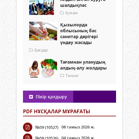
шалдықпас
Қоғам
Қызылорда
облысының бас
санитар дәрігері
үндеу жасады
Бағдар
Тағамнан уланудың
алдың-алу жолдары
Таным
Пікір қалдыру
PDF НҰСҚАЛАР МҰРАҒАТЫ
08 тамыз 2026 ж.
№59 (10527)
04 тамыз 2026 ж.
№58 (10526)