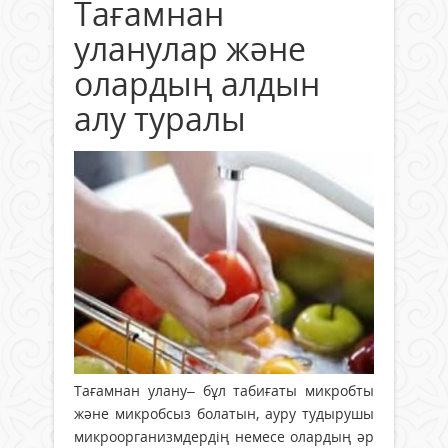
Тағамнан
уланулар және
олардың алдын
алу туралы
Тағамнан улану– бұл табиғаты микробты
және микробсыз болатын, ауру тудырушы
микроорганизмдердің немесе олардың әр