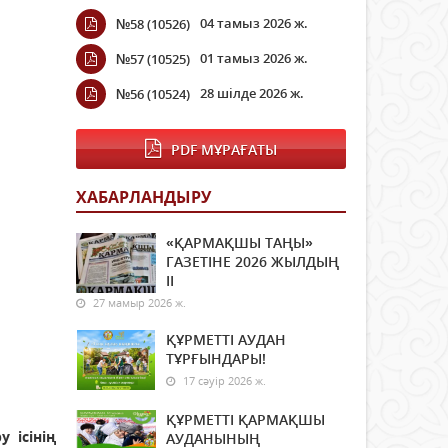
04 тамыз 2026 ж.
№58 (10526)
01 тамыз 2026 ж.
№57 (10525)
28 шілде 2026 ж.
№56 (10524)
PDF МҰРАҒАТЫ
ХАБАРЛАНДЫРУ
«ҚАРМАҚШЫ ТАҢЫ»
ГАЗЕТІНЕ 2026 ЖЫЛДЫҢ
ІI
27 мамыр 2026 ж.
ҚҰРМЕТТІ АУДАН
ТҰРҒЫНДАРЫ!
17 сәуір 2026 ж.
ҚҰРМЕТТІ ҚАРМАҚШЫ
 ісінің
АУДАНЫНЫҢ