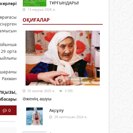
ТҰРҒЫНДАРЫ!
керлері
13 наурыз 2026 ж.
төрағасы
ОҚИҒАЛАР
сіңірген
алғысын
 бойынша
№29 орта
сыйлығы
 шараны
, Рахман
02 қаңтар 2025 ж.
3 595
ЛҚЫЗЫ,
Әженің ашуы
нбасары
0
Ақсұлу
29 желтоқсан 2024 ж.