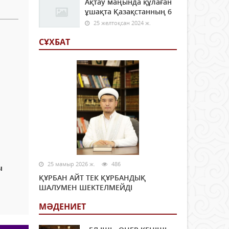
Ақтау маңында құлаған
ұшақта Қазақстанның 6
25 желтоқсан 2024 ж.
СҰХБАТ
25 мамыр 2026 ж.
486
ы
ҚҰРБАН АЙТ ТЕК ҚҰРБАНДЫҚ
ШАЛУМЕН ШЕКТЕЛМЕЙДІ
МӘДЕНИЕТ