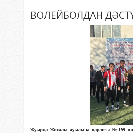
ВОЛЕЙБОЛДАН ДӘСТҮР
Жуырда Жосалы ауылына қарасты №199 орта