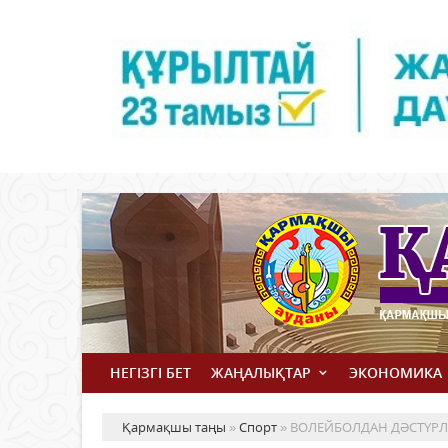
НЕГІЗГІ БЕТ
ЖАҢАЛЫҚТАР
ЭКОНОМИКА
Қармақшы таңы
»
Спорт
» ВОЛЕЙБОЛДАН ДӘСТҮРЛІ