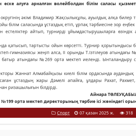
ын еске алуға арналған волейболдан білім саласы қызмет
округінің әкімі Владимир Жақсылықұлы, ауылдық алқа билер 
ы білім саласында ұстаздық етіп, ұрпақ тәрбиесіне зор еңбек 
н естеліктер айтып, турнирді ұйымдастырушыларға өзіндік 
манда қатысып, тартысты ойын көрсетті. Турнир қорытындысы
теп-гимназиясы жеңіп алса, ІІ орынды Т.Ізтілеуов атындағы 
жа батыр атындағы №269 орта мектеп иеленді. Ынталандыру 
екторы Жаннат Алмабайқызы киелі білім ордасында аудандық
асаған ұстаздың жары Дәмелі апайға, ұлдары Рахат, Рахмет
ан ризашылығын білдірді.
Айнара ТӨЛЕУҚАБЫ
№199 орта мектеп директорының тәрбие ісі жөніндегі оры
Спорт
07 қазан 2025 ж.
318