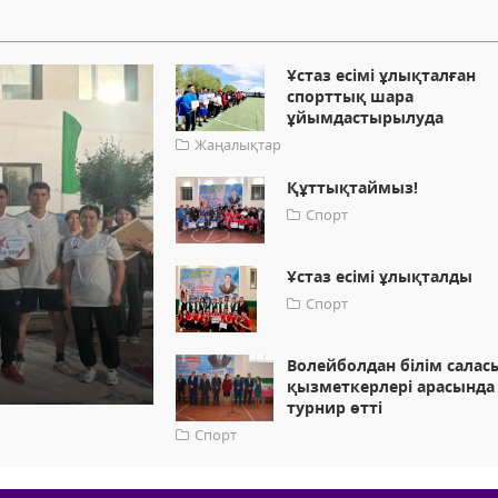
Ұстаз есімі ұлықталған
спорттық шара
ұйымдастырылуда
Жаңалықтар
Құттықтаймыз!
Спорт
Ұстаз есімі ұлықталды
Спорт
Волейболдан білім салас
қызметкерлері арасында
турнир өтті
Спорт