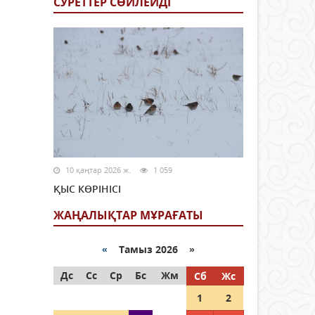
СУРЕТТЕР СӨЙЛЕЙДI
10 қаңтар 2026 ж.
1 059
ҚЫС КӨРІНІСІ
ЖАҢАЛЫҚТАР МҰРАҒАТЫ
«
Тамыз 2026 »
Дс
Сс
Ср
Бс
Жм
Сб
Жс
1
2