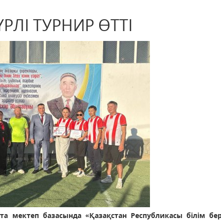
ЛІ ТУРНИР ӨТТІ
 мектеп базасында «Қазақстан Республикасы білім беру