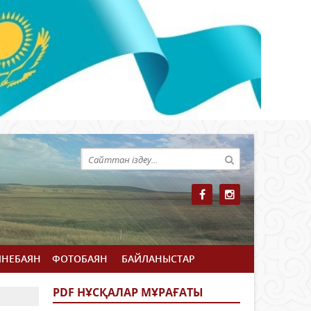
ЙНЕБАЯН
ФОТОБАЯН
БАЙЛАНЫСТАР
PDF НҰСҚАЛАР МҰРАҒАТЫ