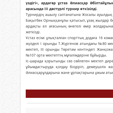
үздігі», ардагер ұстаз Әлиасқар Әбілтайұл
арасында ІІІ дәстүрлі турнир өткізілді.
Турнирдің ашылу салтанатына Жосалы ауылдық 
Бақытбек Орныққанұлы қатысып, ұзақ жылдар бой
ардақты ел ағасының өнегелі өмір жолдарына
жеткізді.
Ұстаз есімі ұлықталған спорттық додаға 16 ко
жүлделі І орынды Т.Жүргенов атындағы №80 мек
мектеп, ІІІ орынды Төретам кентіндегі Жанқо
№107 орта мектептің мұғалімдеріне бұйырды.
Іс-шарада қорытынды сөз сөйлеген мектеп дир
ұйымдастыруда қолдау білдіріп, демеушілік ж
Әлиасқарұлдарына және ұрпақтарына ұжым атын