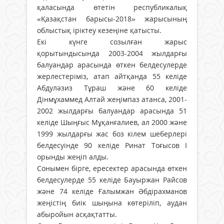
қаласында өтетін республикалық
«Қазақстан барысы-2018» жарысының
облыстық іріктеу кезеңіне қатысты.
Екі күнге созылған жарыс
қорытындысында 2003-2004 жылдарғы
балуандар арасында өткен белдесулерде
жерлестеріміз, атап айтқанда 55 келіде
Абдуләзиз Тұраш және 60 келіде
Дінмұхаммед Алтай жеңімпаз атанса, 2001-
2002 жылдарғы балуандар арасында 51
келіде Шыңғыс Мұқанғалиев, ал 2000 және
1999 жылдарғы жас боз кілем шеберлері
белдесуінде 90 келіде Ринат Тоғысов І
орынды жеңіп алды.
Сонымен бірге, ересектер арасында өткен
белдесулерде 55 келіде Бауыржан Райсов
және 74 келіде Ғалымжан Әбдірахманов
жеңістің биік шыңына көтеріліп, аудан
абыройын асқақтатты.