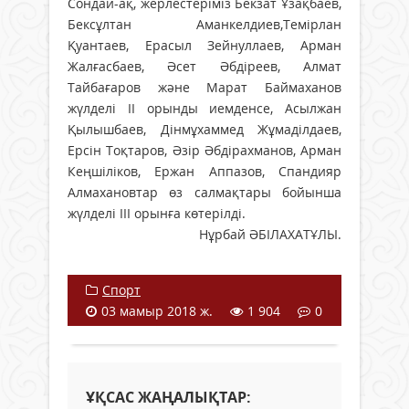
Сондай-ақ, жерлестеріміз Бекзат Ұзақбаев,
Бексұлтан Аманкелдиев,Темірлан
Қуантаев, Ерасыл Зейнуллаев, Арман
Жалғасбаев, Әсет Әбдіреев, Алмат
Тайбағаров және Марат Баймаханов
жүлделі ІІ орынды иемденсе, Асылжан
Қылышбаев, Дінмұхаммед Жұмаділдаев,
Ерсін Тоқтаров, Әзір Әбдірахманов, Арман
Кеңшіліков, Ержан Аппазов, Спандияр
Алмахановтар өз салмақтары бойынша
жүлделі ІІІ орынға көтерілді.
Нұрбай ӘБІЛАХАТҰЛЫ.
Спорт
03 мамыр 2018 ж.
1 904
0
ҰҚСАС ЖАҢАЛЫҚТАР: