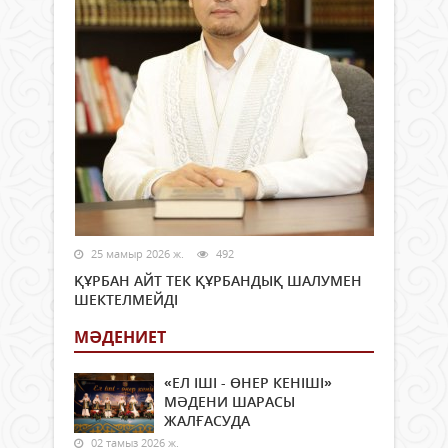
25 мамыр 2026 ж.
492
ҚҰРБАН АЙТ ТЕК ҚҰРБАНДЫҚ ШАЛУМЕН
ШЕКТЕЛМЕЙДІ
МӘДЕНИЕТ
«ЕЛ ІШІ - ӨНЕР КЕНІШІ»
МӘДЕНИ ШАРАСЫ
ЖАЛҒАСУДА
02 тамыз 2026 ж.