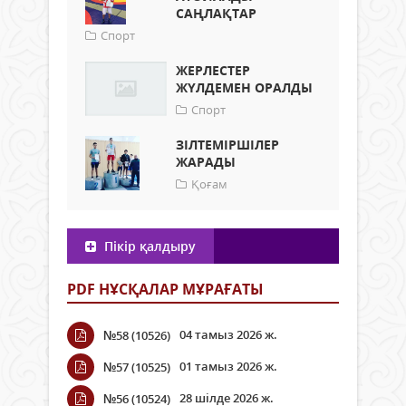
САҢЛАҚТАР
Спорт
ЖЕРЛЕСТЕР
ЖҮЛДЕМЕН ОРАЛДЫ
Спорт
ЗІЛТЕМІРШІЛЕР
ЖАРАДЫ
Қоғам
Пікір қалдыру
PDF НҰСҚАЛАР МҰРАҒАТЫ
04 тамыз 2026 ж.
№58 (10526)
01 тамыз 2026 ж.
№57 (10525)
28 шілде 2026 ж.
№56 (10524)