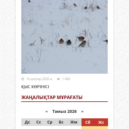
10 қаңтар 2026 ж.
1 065
ҚЫС КӨРІНІСІ
ЖАҢАЛЫҚТАР МҰРАҒАТЫ
«
Тамыз 2026 »
Дс
Сс
Ср
Бс
Жм
Сб
Жс