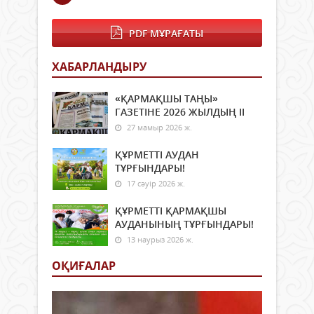
PDF МҰРАҒАТЫ
ХАБАРЛАНДЫРУ
«ҚАРМАҚШЫ ТАҢЫ»
ГАЗЕТІНЕ 2026 ЖЫЛДЫҢ ІI
27 мамыр 2026 ж.
ҚҰРМЕТТІ АУДАН
ТҰРҒЫНДАРЫ!
17 сәуір 2026 ж.
ҚҰРМЕТТІ ҚАРМАҚШЫ
АУДАНЫНЫҢ ТҰРҒЫНДАРЫ!
13 наурыз 2026 ж.
ОҚИҒАЛАР