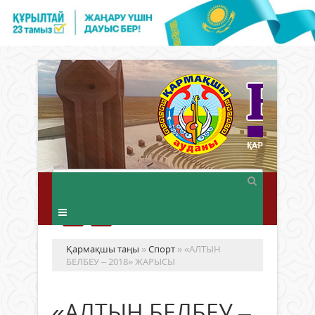
Қармақшы таңы
»
Спорт
» «АЛТЫН
БЕЛБЕУ – 2018» ЖАРЫСЫ
«АЛТЫН БЕЛБЕУ –