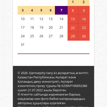
1
2
3
4
5
6
7
8
9
10
11
12
13
14
15
16
17
18
19
20
21
22
23
24
25
26
27
28
29
30
31
© 2026. Qarmaqshy-tany.kz ақпараттық агенттігі.
Қазақстан Республикасы Ақпарат және
Қоғамдық даму министрлігі, Ақпарат
комитетінің тіркеу туралы № KZ39VPY00052386
куәлігі 21.07.2022 жылы берілген.
® Агенттік сайтында жарияланған барлық
мақалалар мен фото-бейне материалдардың
авторлық құқықтары қорғалған.