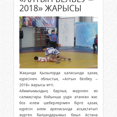
2018» ЖАРЫСЫ
Жақында Қызылорда қаласында қазақ
күресінен облыстық «Алтын белбеу –
2018» жарысы өтті.
Аймағымыздың барлық өңірінен өз
салмақтары бойынша үздік атанған жас
боз кілем шеберлерімен бірге қазақ
күресін әлем аренасында асқақтатып
жүрген балуандарымыз биыл Астана