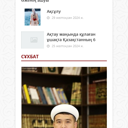
Әженің ашуы
Ақсұлу
29 желтоқсан 2024 ж.
Ақтау маңында құлаған
ұшақта Қазақстанның 6
25 желтоқсан 2024 ж.
СҰХБАТ