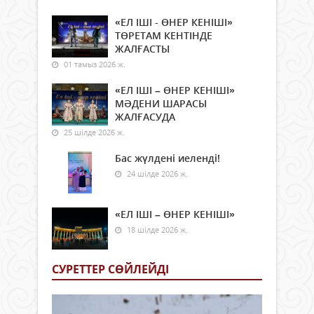
«ЕЛ ІШІ - ӨНЕР КЕНІШІ»
ТӨРЕТАМ КЕНТІНДЕ
ЖАЛҒАСТЫ
01 тамыз 2026 ж.
«ЕЛ ІШІ – ӨНЕР КЕНІШІ»
МӘДЕНИ ШАРАСЫ
ЖАЛҒАСУДА
25 шілде 2026 ж.
Бас жүлдені иеленді!
24 шілде 2026 ж.
«ЕЛ ІШІ – ӨНЕР КЕНІШІ»
18 шілде 2026 ж.
СУРЕТТЕР СӨЙЛЕЙДI