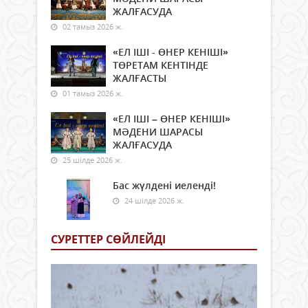
ЖАЛҒАСУДА
02 тамыз 2026 ж.
«ЕЛ ІШІ - ӨНЕР КЕНІШІ»
ТӨРЕТАМ КЕНТІНДЕ
ЖАЛҒАСТЫ
01 тамыз 2026 ж.
«ЕЛ ІШІ – ӨНЕР КЕНІШІ»
МӘДЕНИ ШАРАСЫ
ЖАЛҒАСУДА
25 шілде 2026 ж.
Бас жүлдені иеленді!
24 шілде 2026 ж.
СУРЕТТЕР СӨЙЛЕЙДI