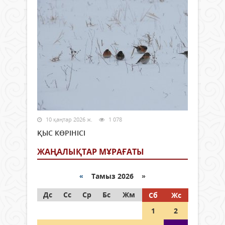
10 қаңтар 2026 ж.
1 078
ҚЫС КӨРІНІСІ
ЖАҢАЛЫҚТАР МҰРАҒАТЫ
«
Тамыз 2026 »
Дс
Сс
Ср
Бс
Жм
Сб
Жс
1
2