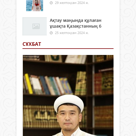
29 желтоқсан 2024 ж.
Ақтау маңында құлаған
ұшақта Қазақстанның 6
25 желтоқсан 2024 ж.
СҰХБАТ