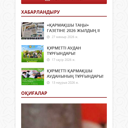
ДЕ
АРА
ХАБАРЛАНДЫРУ
СУЫ
ҚҰР
ҚАЛ
«ҚАРМАҚШЫ ТАҢЫ»
ҚАЛ
ГАЗЕТІНЕ 2026 ЖЫЛДЫҢ ІI
ПӘТ
27 мамыр 2026 ж.
ЖАЛ
ТҰР
ҚҰРМЕТТІ АУДАН
КЕЛЕ
ТҰРҒЫНДАРЫ!
бата
17 сәуір 2026 ж.
үйге
асық
ҚҰРМЕТТІ ҚАРМАҚШЫ
Жай
АУДАНЫНЫҢ ТҰРҒЫНДАРЫ!
күнд
13 наурыз 2026 ж.
метр
отыр
ОҚИҒАЛАР
Қал
ой...