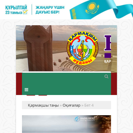
Қармақшы таңы
»
Оқиғалар
» Бет 4
Қа
да
ағ