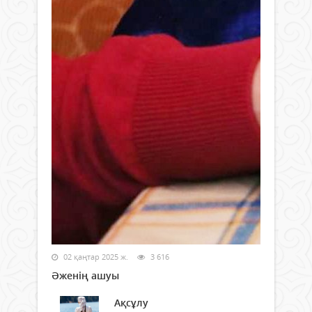
02 қаңтар 2025 ж.
3 616
Әженің ашуы
Ақсұлу