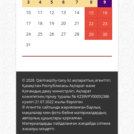
3
4
5
6
7
8
9
10
11
12
13
14
15
16
17
18
19
20
21
22
23
24
25
26
27
28
29
30
31
© 2026. Qarmaqshy-tany.kz ақпараттық агенттігі.
Қазақстан Республикасы Ақпарат және
Қоғамдық даму министрлігі, Ақпарат
комитетінің тіркеу туралы № KZ39VPY00052386
куәлігі 21.07.2022 жылы берілген.
® Агенттік сайтында жарияланған барлық
мақалалар мен фото-бейне материалдардың
авторлық құқықтары қорғалған.
Материалдарды пайдаланған жағдайда сілтеме
жасалуы міндетті.