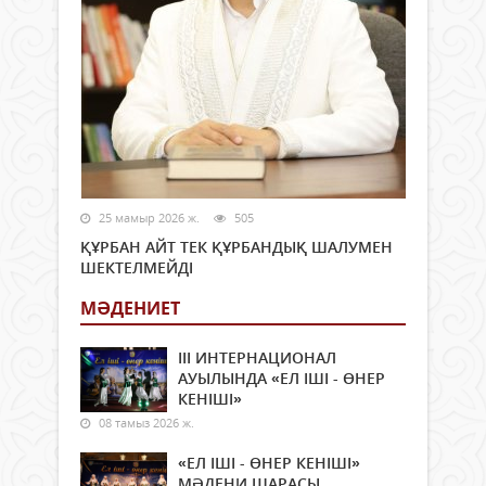
25 мамыр 2026 ж.
505
ҚҰРБАН АЙТ ТЕК ҚҰРБАНДЫҚ ШАЛУМЕН
ШЕКТЕЛМЕЙДІ
МӘДЕНИЕТ
ІІІ ИНТЕРНАЦИОНАЛ
АУЫЛЫНДА «ЕЛ ІШІ - ӨНЕР
КЕНІШІ»
08 тамыз 2026 ж.
«ЕЛ ІШІ - ӨНЕР КЕНІШІ»
МӘДЕНИ ШАРАСЫ