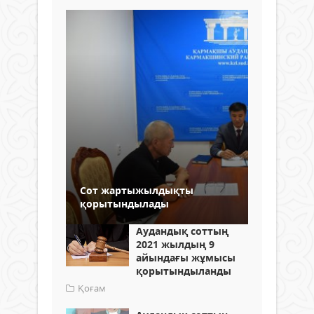
Сот жартыжылдықты
қорытындылады
Аудандық соттың
2021 жылдың 9
айындағы жұмысы
қорытындыланды
Қоғам