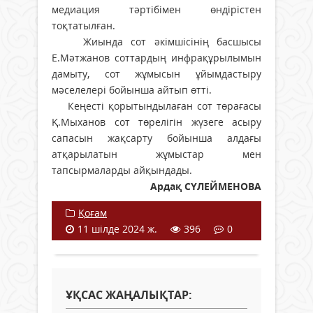
медиация тәртібімен өндірістен
тоқтатылған.
Жиында сот әкімшісінің басшысы
Е.Мәтжанов соттардың инфрақұрылымын
дамыту, сот жұмысын ұйымдастыру
мәселелері бойынша айтып өтті.
Кеңесті қорытындылаған сот төрағасы
Қ.Мыханов сот төрелігін жүзеге асыру
сапасын жақсарту бойынша алдағы
атқарылатын жұмыстар мен
тапсырмаларды айқындады.
Ардақ СҮЛЕЙМЕНОВА
Қоғам
11 шілде 2024 ж.
396
0
ҰҚСАС ЖАҢАЛЫҚТАР: