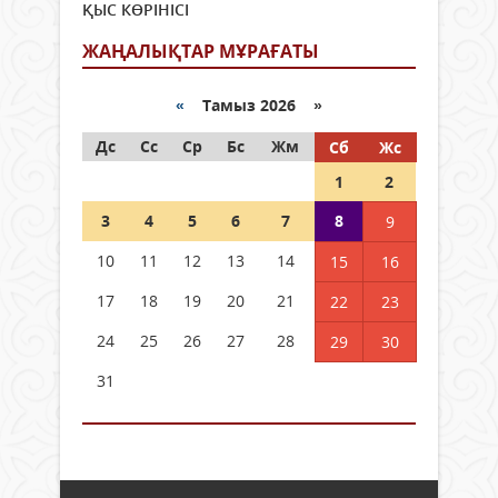
ҚЫС КӨРІНІСІ
ЖАҢАЛЫҚТАР МҰРАҒАТЫ
«
Тамыз 2026 »
Дс
Сс
Ср
Бс
Жм
Сб
Жс
1
2
3
4
5
6
7
8
9
10
11
12
13
14
15
16
17
18
19
20
21
22
23
24
25
26
27
28
29
30
31