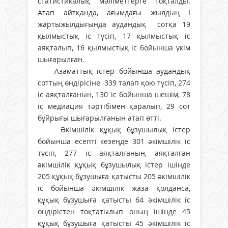
статистикалық мәліметтерге тоқталды.
Атап айтқанда, ағымдағы жылдың І
жартыжылдығында аудандық сотқа 19
қылмыстық іс түсіп, 17 қылмыстық іс
аяқталып, 16 қылмыстық іс бойынша үкім
шығарылған.
Азаматтық істер бойынша аудандық
соттың өндірісіне 339 талап қою түсіп, 274
іс аяқталғанын, 130 іс бойынша шешім, 78
іс медиация тәртібімен қаралып, 29 сот
бұйрығы шығарылғанын атап өтті.
Әкімшілік құқық бұзушылық істер
бойынша есепті кезеңде 301 әкімшілік іс
түсіп, 277 іс аяқталғанын, аяқталған
әкімшілік құқық бұзушылық істер ішінде
205 құқық бұзушыға қатысты 205 әкімшілік
іс бойынша әкімшілік жаза қолданса,
құқық бұзушыға қатысты 64 әкімшілік іс
өндірістен тоқтатылып оның ішінде 45
құқық бұзушыға қатысты 45 әкімшілік іс