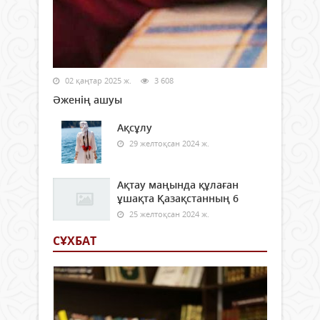
02 қаңтар 2025 ж.
3 608
Әженің ашуы
Ақсұлу
29 желтоқсан 2024 ж.
Ақтау маңында құлаған
ұшақта Қазақстанның 6
25 желтоқсан 2024 ж.
СҰХБАТ