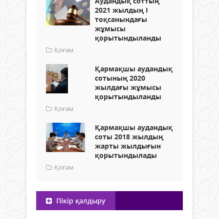
Аудандық соттың
2021 жылдың І
тоқсанындағы
жұмысы
қорытындыланды
Қоғам
Қармақшы аудандық
сотының 2020
жылдағы жұмысы
қорытындыланды
Қоғам
Қармақшы аудандық
соты 2018 жылдың
жарты жылдығын
қорытындылады
Қоғам
Пікір қалдыру