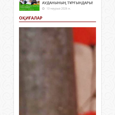
АУДАНЫНЫҢ ТҰРҒЫНДАРЫ!
13 наурыз 2026 ж.
ОҚИҒАЛАР