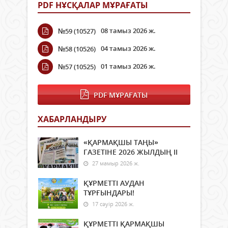
PDF НҰСҚАЛАР МҰРАҒАТЫ
08 тамыз 2026 ж.
№59 (10527)
04 тамыз 2026 ж.
№58 (10526)
01 тамыз 2026 ж.
№57 (10525)
PDF МҰРАҒАТЫ
ХАБАРЛАНДЫРУ
«ҚАРМАҚШЫ ТАҢЫ»
ГАЗЕТІНЕ 2026 ЖЫЛДЫҢ ІI
27 мамыр 2026 ж.
ҚҰРМЕТТІ АУДАН
ТҰРҒЫНДАРЫ!
17 сәуір 2026 ж.
ҚҰРМЕТТІ ҚАРМАҚШЫ