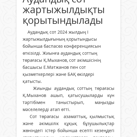
жартыжылдықты
қорытындылады
Аудандық сот 2024 жылдың І
жартыжылдығының қорытындысы
бойынша баспасөз конференциясын
өткізілді. Жиынға аудандық соттың
төрағасы Қ.Мыханов, сот әкімшісінің
басшысы Е.Мәтжанов пен сот
қызметкерлері және БАҚ өкілдері
қатысты.
Жиынды аудандық соттың төрағасы
Қ.Мыханов ашып, қатысушыларды күн
тәртібімен таныстырып, маңызды
мәселелерді атап өтті.
Сот төрағасы азаматтық, қылмыстық
және әкімшілік құқық бұзушылықтар
жөніндегі істер бойынша есепті кезеңдегі