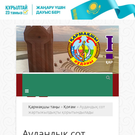
Қармақшы таңы
»
Қоғам
» Аудандық сот
жартыжылдықты қорытындылады
Аудандық сот