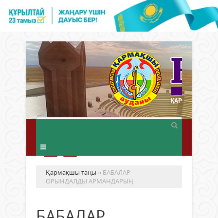
Қармақшы таңы
» БАБАЛАР
ОРЫНДАЛДЫ АРМАНДАРЫҢ
БАБАЛАР