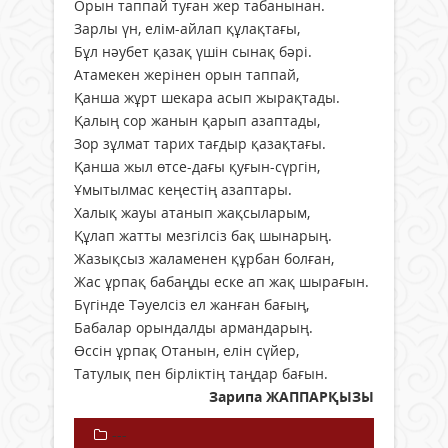
Орын таппай туған жер табанынан.
Зарлы үн, елім-айлап құлақтағы,
Бұл нәубет қазақ үшін сынақ бәрі.
Атамекен жерінен орын таппай,
Қанша жұрт шекара асып жырақтады.
Қалың сор жанын қарып азаптады,
Зор зұлмат тарих тағдыр қазақтағы.
Қанша жыл өтсе-дағы қуғын-сүргін,
Ұмытылмас кеңестің азаптары.
Халық жауы атанып жақсыларым,
Құлап жатты мезгілсіз бақ шынарың.
Жазықсыз жаламенен құрбан болған,
Жас ұрпақ бабаңды еске ап жақ шырағын.
Бүгінде Тәуелсіз ел жанған бағың,
Бабалар орындалды армандарың.
Өссін ұрпақ Отанын, елін сүйер,
Татулық пен бірліктің таңдар бағын.
Зарипа ЖАППАРҚЫЗЫ
---