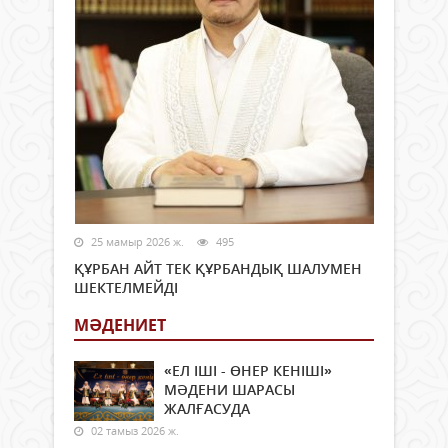
25 мамыр 2026 ж.
495
ҚҰРБАН АЙТ ТЕК ҚҰРБАНДЫҚ ШАЛУМЕН
ШЕКТЕЛМЕЙДІ
МӘДЕНИЕТ
«ЕЛ ІШІ - ӨНЕР КЕНІШІ»
МӘДЕНИ ШАРАСЫ
ЖАЛҒАСУДА
02 тамыз 2026 ж.