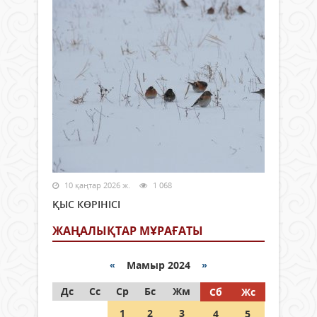
10 қаңтар 2026 ж.
1 068
ҚЫС КӨРІНІСІ
ЖАҢАЛЫҚТАР МҰРАҒАТЫ
«
Мамыр 2024
»
Дс
Сс
Ср
Бс
Жм
Сб
Жс
1
2
3
4
5