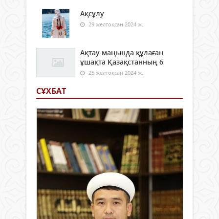
Ақсұлу
29 желтоқсан 2024 ж.
Ақтау маңында құлаған
ұшақта Қазақстанның 6
25 желтоқсан 2024 ж.
СҰХБАТ