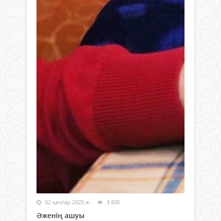
02 қаңтар 2025 ж.
3 605
Әженің ашуы