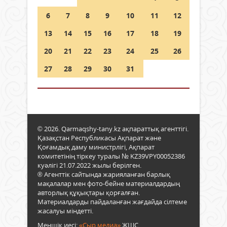
6
7
8
9
10
11
12
13
14
15
16
17
18
19
20
21
22
23
24
25
26
27
28
29
30
31
© 2026. Qarmaqshy-tany.kz ақпараттық агенттігі.
Қазақстан Республикасы Ақпарат және
Қоғамдық даму министрлігі, Ақпарат
комитетінің тіркеу туралы № KZ39VPY00052386
куәлігі 21.07.2022 жылы берілген.
® Агенттік сайтында жарияланған барлық
мақалалар мен фото-бейне материалдардың
авторлық құқықтары қорғалған.
Материалдарды пайдаланған жағдайда сілтеме
жасалуы міндетті.
Меншік иесі:
«Сыр медиа»
ЖШС.