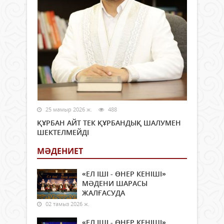
25 мамыр 2026 ж.
488
ҚҰРБАН АЙТ ТЕК ҚҰРБАНДЫҚ ШАЛУМЕН
ШЕКТЕЛМЕЙДІ
МӘДЕНИЕТ
«ЕЛ ІШІ - ӨНЕР КЕНІШІ»
МӘДЕНИ ШАРАСЫ
ЖАЛҒАСУДА
02 тамыз 2026 ж.
«ЕЛ ІШІ - ӨНЕР КЕНІШІ»