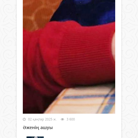
02 қаңтар 2025 ж.
3 600
Әженің ашуы