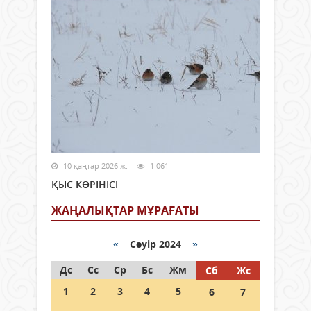
10 қаңтар 2026 ж.
1 061
ҚЫС КӨРІНІСІ
ЖАҢАЛЫҚТАР МҰРАҒАТЫ
«
Сәуір 2024
»
Дс
Сс
Ср
Бс
Жм
Сб
Жс
1
2
3
4
5
6
7