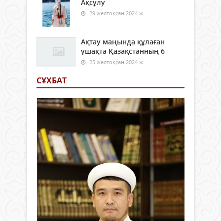
Ақсұлу
29 желтоқсан 2024 ж.
Ақтау маңында құлаған
ұшақта Қазақстанның 6
25 желтоқсан 2024 ж.
СҰХБАТ