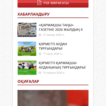
өкіл
сесс
PDF МҰРАҒАТЫ
қаза
өтті.
бағд
Оған
ХАБАРЛАНДЫРУ
шар
ауда
жай
әкім
айтт
«ҚАРМАҚШЫ ТАҢЫ»
оры
ГАЗЕТІНЕ 2026 ЖЫЛДЫҢ ІI
Шың
Сыды
27 мамыр 2026 ж.
мәсл
депу
ҚҰРМЕТТІ АУДАН
бөлі
ТҰРҒЫНДАРЫ!
меке
17 сәуір 2026 ж.
бас
қаты
ҚҰРМЕТТІ ҚАРМАҚШЫ
күн..
АУДАНЫНЫҢ ТҰРҒЫНДАРЫ!
13 наурыз 2026 ж.
ОҚИҒАЛАР