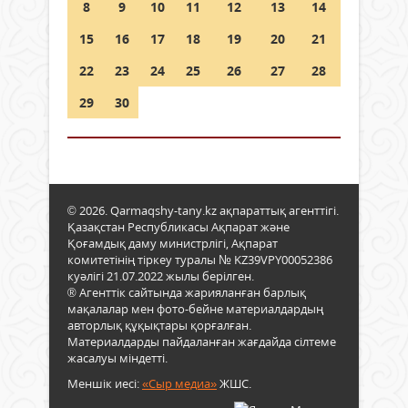
8
9
10
11
12
13
14
15
16
17
18
19
20
21
22
23
24
25
26
27
28
29
30
© 2026. Qarmaqshy-tany.kz ақпараттық агенттігі.
Қазақстан Республикасы Ақпарат және
Қоғамдық даму министрлігі, Ақпарат
комитетінің тіркеу туралы № KZ39VPY00052386
куәлігі 21.07.2022 жылы берілген.
® Агенттік сайтында жарияланған барлық
мақалалар мен фото-бейне материалдардың
авторлық құқықтары қорғалған.
Материалдарды пайдаланған жағдайда сілтеме
жасалуы міндетті.
Меншік иесі:
«Сыр медиа»
ЖШС.