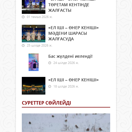
ТӨРЕТАМ КЕНТІНДЕ
ЖАЛҒАСТЫ
01 тамыз 2026 ж.
«ЕЛ ІШІ – ӨНЕР КЕНІШІ»
МӘДЕНИ ШАРАСЫ
ЖАЛҒАСУДА
25 шілде 2026 ж.
Бас жүлдені иеленді!
24 шілде 2026 ж.
«ЕЛ ІШІ – ӨНЕР КЕНІШІ»
18 шілде 2026 ж.
СУРЕТТЕР СӨЙЛЕЙДI