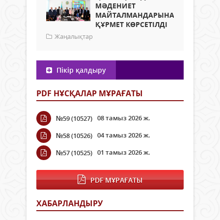
МӘДЕНИЕТ
МАЙТАЛМАНДАРЫНА
ҚҰРМЕТ КӨРСЕТІЛДІ
Жаңалықтар
Пікір қалдыру
PDF НҰСҚАЛАР МҰРАҒАТЫ
08 тамыз 2026 ж.
№59 (10527)
04 тамыз 2026 ж.
№58 (10526)
01 тамыз 2026 ж.
№57 (10525)
PDF МҰРАҒАТЫ
ХАБАРЛАНДЫРУ