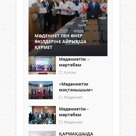
МӘДЕНИЕТ ПЕН ӨНЕР
ӨКІЛДЕРІНЕ АЙРЫҚША
ҚҰРМЕТ
Мәдениетім –
мәртебем
Қоғам
«Мәдениетім
мақтанышым»
Мәдениет
Мәдениетім -
мәртебем
Мәдениет
ҚАРМАҚШЫДА