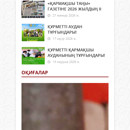
«ҚАРМАҚШЫ ТАҢЫ»
ГАЗЕТІНЕ 2026 ЖЫЛДЫҢ ІI
27 мамыр 2026 ж.
ҚҰРМЕТТІ АУДАН
ТҰРҒЫНДАРЫ!
17 сәуір 2026 ж.
ҚҰРМЕТТІ ҚАРМАҚШЫ
АУДАНЫНЫҢ ТҰРҒЫНДАРЫ!
13 наурыз 2026 ж.
ОҚИҒАЛАР