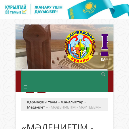
Қармақшы таңы
»
Жаңалықтар
»
Мәдениет
» «МӘДЕНИЕТІМ - МӘРТЕБЕМ»
«МӘДЕНИЕТІМ -