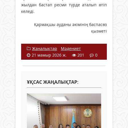
жылдан бастап ресми түрде аталып өтіп
келеді.
Қармақшы ауданы әкімінің баспасөз
қызметі
Жаңалықтар
/
Мәдениет
21 мамыр 2026 ж.
201
0
ҰҚСАС ЖАҢАЛЫҚТАР: