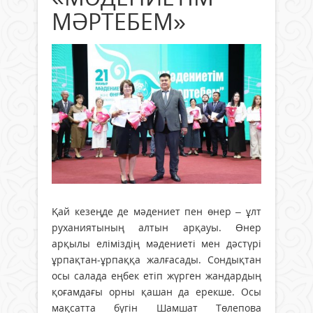
МӘРТЕБЕМ»
Қай кезеңде де мәдениет пен өнер – ұлт
руханиятының алтын арқауы. Өнер
арқылы еліміздің мәдениеті мен дәстүрі
ұрпақтан-ұрпаққа жалғасады. Сондықтан
осы салада еңбек етіп жүрген жандардың
қоғамдағы орны қашан да ерекше. Осы
мақсатта бүгін Шамшат Төлепова