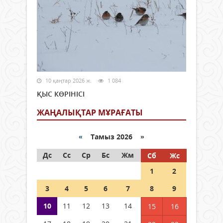
10 қаңтар 2026 ж.
1 084
ҚЫС КӨРІНІСІ
ЖАҢАЛЫҚТАР МҰРАҒАТЫ
«
Тамыз 2026 »
Дс
Сс
Ср
Бс
Жм
Сб
Жс
1
2
3
4
5
6
7
8
9
10
11
12
13
14
15
16