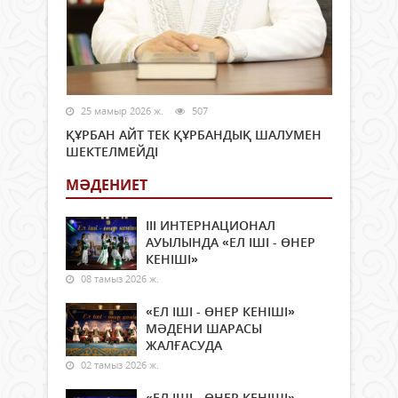
25 мамыр 2026 ж.
507
ҚҰРБАН АЙТ ТЕК ҚҰРБАНДЫҚ ШАЛУМЕН
ШЕКТЕЛМЕЙДІ
МӘДЕНИЕТ
ІІІ ИНТЕРНАЦИОНАЛ
АУЫЛЫНДА «ЕЛ ІШІ - ӨНЕР
КЕНІШІ»
08 тамыз 2026 ж.
«ЕЛ ІШІ - ӨНЕР КЕНІШІ»
МӘДЕНИ ШАРАСЫ
ЖАЛҒАСУДА
02 тамыз 2026 ж.
«ЕЛ ІШІ - ӨНЕР КЕНІШІ»