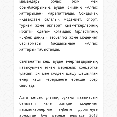
мамандары облыс әкімі мен
орынбасарының, аудан әкімінің «Алғыс
хаттарымен» марапатталды. Сондай-ақ
«Қазақстан салалық мәдениет, спорт,
туризм және ақпарат қызметкерлерінің
кәсіптік одағы» қоғамдық бірлестігінің
«Еңбек даңқы» төсбелгісі және мәдениет
басқармасы басшысының «Алғыс
хаттары» табысталды.
Салтанатты кеш аудан өнерпаздарының
қатысуымен өткен мерекелік концертке
ұласып, ән мен күйден шашу шашылған
өнер кеші көрерменге ерекше әсер
сыйлады.
Айта кетсек ұлттың рухани қазынасын
байытып келе жатқан мәдениет
қызметкерлерінің еңбегін дәріптеуге
арналған бұл мереке елімізде 2013