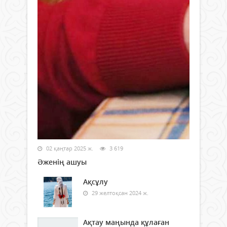
02 қаңтар 2025 ж.
3 619
Әженің ашуы
Ақсұлу
29 желтоқсан 2024 ж.
Ақтау маңында құлаған