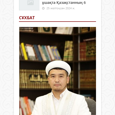
ұшақта Қазақстанның 6
25 желтоқсан 2024 ж.
СҰХБАТ