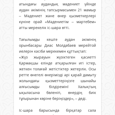
атындағы аудандық мәдениет үйінде
аудан әкімінің тапсырмасымен 21 мамыр
– Мәдениет және өнер қызметкерлері
күніне орай «Мәдениетім – мәртебем»
атты мерекелік іс-шара өтті.
Тағылымды кеште аудан әкімінің
орынбасары Диас Молдабаев мерейтой
иелерін кәсіби мерекемен құттықтап:
«Жүз жырауын жүзіктеген қасиетті
Қармақшы елінде атқарылған игі істер,
жеткен толағай жетістіктер жетерлік. Осы
ретте өнегелі өнерімізді әрі қарай дамыту
жолындағы қызметтеріңізге шынайы
алғысымды білдіремін! Халықтың
ықыласына бөленіп, өнердің биік
тұғырынан көріне беріңіздер», – деді.
Іс-шара барысында бірқатар сала