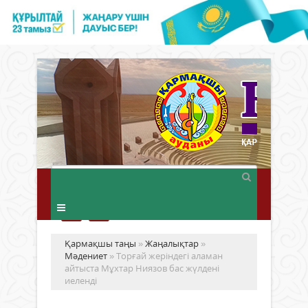
Қармақшы таңы
»
Жаңалықтар
»
Мәдениет
» Торғай жеріндегі аламан
айтыста Мұхтар Ниязов бас жүлдені
иеленді