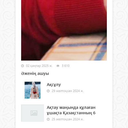
02 қаңтар 2025 ж.
3 610
Әженің ашуы
Ақсұлу
29 желтоқсан 2024 ж.
Ақтау маңында құлаған
ұшақта Қазақстанның 6
25 желтоқсан 2024 ж.