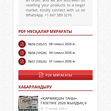
an order, and we are also keen on
reselling your products to a larger
market. Kindly connect with us on
WhatsApp. +1 647 589 3276
PDF НҰСҚАЛАР МҰРАҒАТЫ
08 тамыз 2026 ж.
№59 (10527)
04 тамыз 2026 ж.
№58 (10526)
01 тамыз 2026 ж.
№57 (10525)
PDF МҰРАҒАТЫ
ХАБАРЛАНДЫРУ
«ҚАРМАҚШЫ ТАҢЫ»
ГАЗЕТІНЕ 2026 ЖЫЛДЫҢ ІI
27 мамыр 2026 ж.