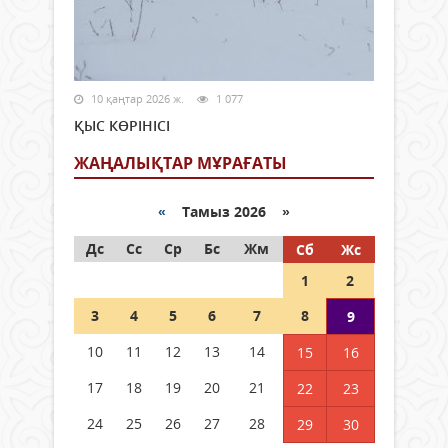
10 қаңтар 2026 ж.
1 077
ҚЫС КӨРІНІСІ
ЖАҢАЛЫҚТАР МҰРАҒАТЫ
«
Тамыз 2026 »
Дс
Сс
Ср
Бс
Жм
Сб
Жс
1
2
3
4
5
6
7
8
9
10
11
12
13
14
15
16
17
18
19
20
21
22
23
24
25
26
27
28
29
30