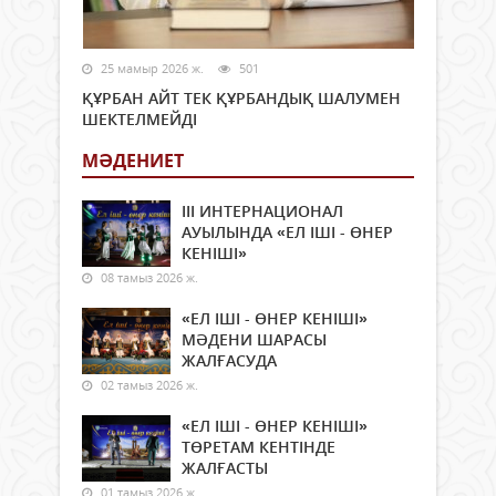
25 мамыр 2026 ж.
501
ҚҰРБАН АЙТ ТЕК ҚҰРБАНДЫҚ ШАЛУМЕН
ШЕКТЕЛМЕЙДІ
МӘДЕНИЕТ
ІІІ ИНТЕРНАЦИОНАЛ
АУЫЛЫНДА «ЕЛ ІШІ - ӨНЕР
КЕНІШІ»
08 тамыз 2026 ж.
«ЕЛ ІШІ - ӨНЕР КЕНІШІ»
МӘДЕНИ ШАРАСЫ
ЖАЛҒАСУДА
02 тамыз 2026 ж.
«ЕЛ ІШІ - ӨНЕР КЕНІШІ»
ТӨРЕТАМ КЕНТІНДЕ
ЖАЛҒАСТЫ
01 тамыз 2026 ж.