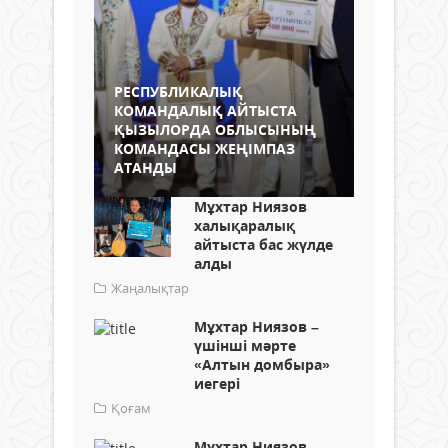
РЕСПУБЛИКАЛЫҚ
КОМАНДАЛЫҚ АЙТЫСТА
ҚЫЗЫЛОРДА ОБЛЫСЫНЫҢ
КОМАНДАСЫ ЖЕҢІМПАЗ
АТАНДЫ
Мұхтар Ниязов
халықаралық
айтыста бас жүлде
алды
Жаңалықтар
Мұхтар Ниязов –
үшінші мәрте
«Алтын домбыра»
иегері
Қоғам
Мұхтар Ниязов