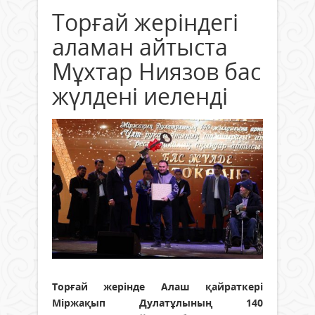
Торғай жеріндегі
аламан айтыста
Мұхтар Ниязов бас
жүлдені иеленді
Торғай жерінде Алаш қайраткері
Міржақып Дулатұлының 140