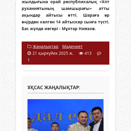
жылдығына орай республикалық «Ұлт
руханиятының шамшырағы» атты
ақындар айтысы өтті. Шараға әр
өңірден келген 14 айтыскер сынға түсті.
Бас жүлде иегері - Мұхтар Ниязов.
Жаңалықтар
/
Мәдениет
21 қыркүйек 2025 ж.
413
1
ҰҚСАС ЖАҢАЛЫҚТАР: