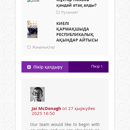
қандай атақ алды?
Руханият
КИЕЛІ
ҚАРМАҚШЫДА
РЕСПУБЛИКАЛЫҚ
АҚЫНДАР АЙТЫСЫ
Жаңалықтар
Пікір
1
Пікір қалдыру
Jai McDonagh
от 27 қыркүйек
2025 16:50
Our team would like to begin with