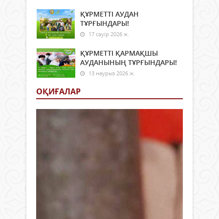
ҚҰРМЕТТІ АУДАН
ТҰРҒЫНДАРЫ!
17 сәуір 2026 ж.
ҚҰРМЕТТІ ҚАРМАҚШЫ
АУДАНЫНЫҢ ТҰРҒЫНДАРЫ!
13 наурыз 2026 ж.
ОҚИҒАЛАР