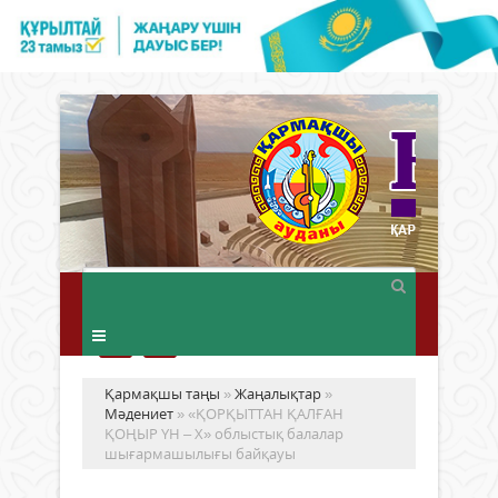
Қармақшы таңы
»
Жаңалықтар
»
Мәдениет
» «ҚОРҚЫТТАН ҚАЛҒАН
ҚОҢЫР ҮН – Х» облыстық балалар
шығармашылығы байқауы