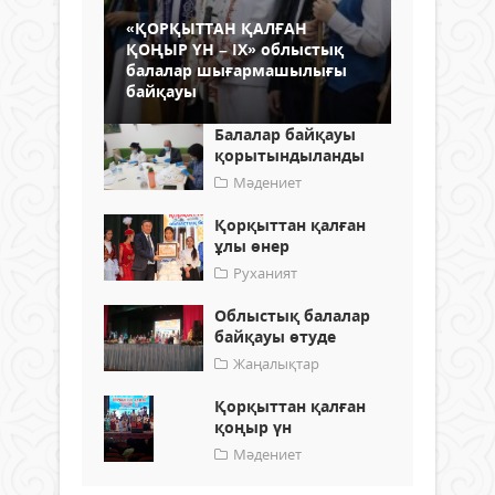
«ҚОРҚЫТТАН ҚАЛҒАН
ҚОҢЫР ҮН – ІХ» облыстық
балалар шығармашылығы
байқауы
Балалар байқауы
қорытындыланды
Мәдениет
Қорқыттан қалған
ұлы өнер
Руханият
Облыстық балалар
байқауы өтуде
Жаңалықтар
Қорқыттан қалған
қоңыр үн
Мәдениет