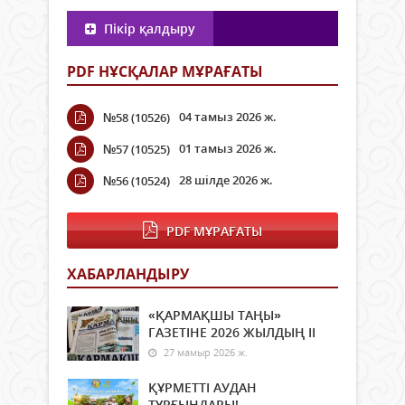
Пікір қалдыру
PDF НҰСҚАЛАР МҰРАҒАТЫ
04 тамыз 2026 ж.
№58 (10526)
01 тамыз 2026 ж.
№57 (10525)
28 шілде 2026 ж.
№56 (10524)
PDF МҰРАҒАТЫ
ХАБАРЛАНДЫРУ
«ҚАРМАҚШЫ ТАҢЫ»
ГАЗЕТІНЕ 2026 ЖЫЛДЫҢ ІI
27 мамыр 2026 ж.
ҚҰРМЕТТІ АУДАН
ТҰРҒЫНДАРЫ!