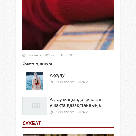
02 қаңтар 2025 ж.
3 597
Әженің ашуы
Ақсұлу
29 желтоқсан 2024 ж.
Ақтау маңында құлаған
ұшақта Қазақстанның 6
25 желтоқсан 2024 ж.
СҰХБАТ