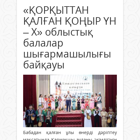
«ҚОРҚЫТТАН
ҚАЛҒАН ҚОҢЫР ҮН
– Х» облыстық
балалар
шығармашылығы
байқауы
Бабадан қалған ұлы өнерді дәріптеу
мақсатында Қармақшы ауданы әкімдігінің