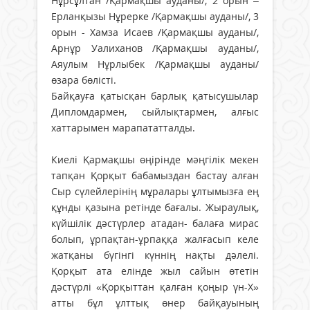
Нұрсұлтан /Қармақшы ауданы/, 2 орын –
Ерланқызы Нұрерке /Қармақшы ауданы/, 3
орын - Хамза Исаев /Қармақшы ауданы/,
Арнұр Уалиханов /Қармақшы ауданы/,
Аяулым Нұрлыбек /Қармақшы ауданы/
өзара бөлісті.
Байқауға қатысқан барлық қатысушылар
Дипломдармен, сыйлықтармен, алғыс
хаттарымен марапататталды.
Киелі Қармақшы өңірінде мәңгілік мекен
тапқан Қорқыт бабамыздан бастау алған
Сыр сүлейлерінің мұралары ұлтымызға ең
құнды қазына ретінде бағалы. Жыраулық,
күйшілік дәстүрлер атадан- балаға мирас
болып, ұрпақтан-ұрпаққа жалғасып келе
жатқаны бүгінгі күннің нақты дәлелі.
Қорқыт ата елінде жыл сайын өтетін
дәстүрлі «Қорқыттан қалған қоңыр үн-Х»
атты бұл ұлттық өнер байқауының