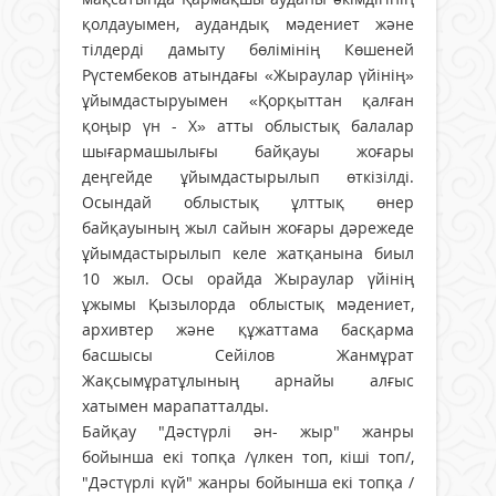
қолдауымен, аудандық мәдениет және
тілдерді дамыту бөлімінің Көшеней
Рүстембеков атындағы «Жыраулар үйінің»
ұйымдастыруымен «Қорқыттан қалған
қоңыр үн - Х» атты облыстық балалар
шығармашылығы байқауы жоғары
деңгейде ұйымдастырылып өткізілді.
Осындай облыстық ұлттық өнер
байқауының жыл сайын жоғары дәрежеде
ұйымдастырылып келе жатқанына биыл
10 жыл. Осы орайда Жыраулар үйінің
ұжымы Қызылорда облыстық мәдениет,
архивтер және құжаттама басқарма
басшысы Сейілов Жанмұрат
Жақсымұратұлының арнайы алғыс
хатымен марапатталды.
Байқау "Дәстүрлі ән- жыр" жанры
бойынша екі топқа /үлкен топ, кіші топ/,
"Дәстүрлі күй" жанры бойынша екі топқа /