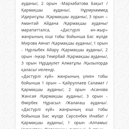
ауданы/, 2 орын -Мархабатова Бақыт /
Қармақшы ауданы/, Нұрмухаммед
Идирисұлы /Қармақшы ауданы/, 3 орын –
Амантай Айдана /Қармақшы ауданы/
марапатталса, «Дәстүрлі ән-жыр»
жанрының кіші тобы бойынша Бас жүлде
Мирова Аянат /Қармақшы ауданы/, 1 орын
- Нұрлыбек Айару /Қармақшы ауданы/, 2
орын -Іңкәр Темірбай /Қармақшы ауданы/,
3 орын Нұрдаулет Алматұлы /Қызылорда
қаласы/ иеленді.
«Дәстүрлі күй» жанрының үлкен тобы
бойынша 1 орын – Қайруллаев Саламат /
Қармақшы ауданы/, 2 орын -Асанова
Жансая /Қармақшы ауданы/, 3 орын -
Өмірбек Нұрасыл /Жалағаш ауданы/.
«Дәстүрлі күй» жанрының кіші тобы
бойынша Бас жүлде Сәрсенбек Инабат /
Қармақшы ауданы/, 1 орын -Алпамыс