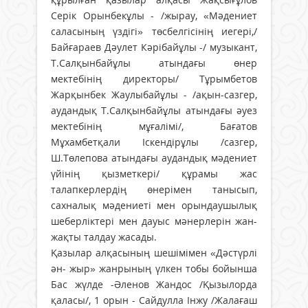
Серік Орынбекұлы - /жырау, «Мәдениет
саласының үздігі» төсбелгісінің иегері,/
Байғараев Дәулет Кәрібайұлы -/ музыкант,
Т.Салқынбайұлы атындағы өнер
мектебінің директоры/ Тұрымбетов
Жарқынбек Жаулыбайұлы - /ақын-сазгер,
аудандық Т.Салқынбайұлы атындағы әуез
мектебінің мұғалімі/, Бағатов
Мұхамбетқали Іскендірұлы /сазгер,
Ш.Төлепова атындағы аудандық мәдениет
үйінің қызметкері/ құрамы жас
талапкерлердің өнерімен танысып,
сахналық мәдениеті мен орындаушылық
шеберліктері мен дауыс мәнерлерін жан-
жақты талдау жасады.
Қазылар алқасының шешімімен «Дәстүрлі
ән- жыр» жанрының үлкен тобы бойынша
Бас жүлде -Әленов Жандос /Қызылорда
қаласы/, 1 орын - Сайдулла Інжу /Жалағаш