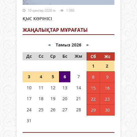
10 қаңтар 2026 ж.
1 060
ҚЫС КӨРІНІСІ
ЖАҢАЛЫҚТАР МҰРАҒАТЫ
«
Тамыз 2026 »
Дс
Сс
Ср
Бс
Жм
Сб
Жс
1
2
3
4
5
6
7
8
9
10
11
12
13
14
15
16
17
18
19
20
21
22
23
24
25
26
27
28
29
30
31