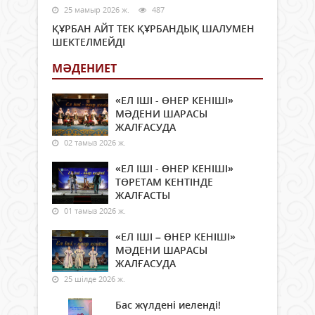
25 мамыр 2026 ж.
487
ҚҰРБАН АЙТ ТЕК ҚҰРБАНДЫҚ ШАЛУМЕН
ШЕКТЕЛМЕЙДІ
МӘДЕНИЕТ
«ЕЛ ІШІ - ӨНЕР КЕНІШІ»
МӘДЕНИ ШАРАСЫ
ЖАЛҒАСУДА
02 тамыз 2026 ж.
«ЕЛ ІШІ - ӨНЕР КЕНІШІ»
ТӨРЕТАМ КЕНТІНДЕ
ЖАЛҒАСТЫ
01 тамыз 2026 ж.
«ЕЛ ІШІ – ӨНЕР КЕНІШІ»
МӘДЕНИ ШАРАСЫ
ЖАЛҒАСУДА
25 шілде 2026 ж.
Бас жүлдені иеленді!