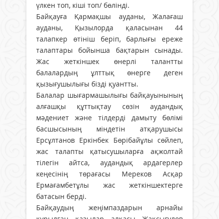
үлкен топ, кіші топ/ бөлінді.
Байқауға Қармақшы ауданы, Жалағаш
ауданы, Қызылорда қаласынан 44
талапкер өтініш беріп, барлығы ереже
талаптары бойынша бақтарын сынады.
Жас жеткіншек өнерлі талантты
балалардың ұлттық өнерге деген
қызығушылығы бізді қуантты.
Балалар шығармашылығы байқауынының
алғашқы құттықтау сөзін аудандық
мәдениет және тілдерді дамыту бөлімі
басшысының міндетін атқарушысы
Ерсұлтанов Еркінбек Бөрібайұлы сөйлеп,
жас талапты қатысушыларға ақжолтай
тілегін айтса, аудандық ардагерлер
кеңесінің төрағасы Мереков Асқар
Ермағамбетұлы жас жеткіншектерге
батасын берді.
Байқаудың жеңімпаздарын арнайы
құрылған қазылар алқасы Жақсығұлов