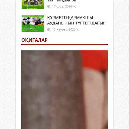
17 сәуір 2026 ж.
ҚҰРМЕТТІ ҚАРМАҚШЫ
АУДАНЫНЫҢ ТҰРҒЫНДАРЫ!
13 наурыз 2026 ж.
ОҚИҒАЛАР