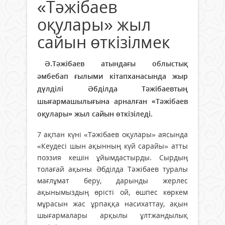
«Тәжібаев
оқулары» жыл
сайын өткізілмек
Ә.Тәжібаев атындағы облыстық
әмбебап ғылыми кітапханасында жыр
дүлділі Әбділда Тәжібаевтың
шығармашылығына арналған «Тәжібаев
оқулары» жыл сайын өткізіледі.
7 ақпан күні «Тәжібаев оқулары» аясында
«Кеудесі шын ақынның күй сарайы» атты
поэзия кешін ұйымдастырды. Сырдың
толағай ақыны Әбділда Тәжібаев туралы
мағлұмат беру, дарынды жерлес
ақынымыздың өрісті ой, өшпес көркем
мұрасын жас ұрпаққа насихаттау, ақын
шығармалары арқылы ұлтжандылық