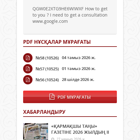
QGW0E2XTG9HE6WIWXF How to get
to you ? I need to get a consultation
www.google.com
PDF НҰСҚАЛАР МҰРАҒАТЫ
04 тамыз 2026 ж.
№58 (10526)
01 тамыз 2026 ж.
№57 (10525)
28 шілде 2026 ж.
№56 (10524)
PDF МҰРАҒАТЫ
ХАБАРЛАНДЫРУ
«ҚАРМАҚШЫ ТАҢЫ»
ГАЗЕТІНЕ 2026 ЖЫЛДЫҢ ІI
27 мамыр 2026 ж.