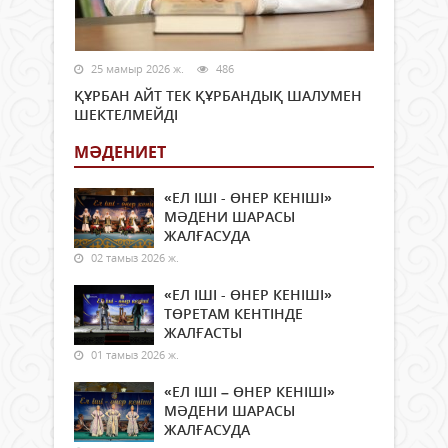
25 мамыр 2026 ж.
486
ҚҰРБАН АЙТ ТЕК ҚҰРБАНДЫҚ ШАЛУМЕН
ШЕКТЕЛМЕЙДІ
МӘДЕНИЕТ
«ЕЛ ІШІ - ӨНЕР КЕНІШІ»
МӘДЕНИ ШАРАСЫ
ЖАЛҒАСУДА
02 тамыз 2026 ж.
«ЕЛ ІШІ - ӨНЕР КЕНІШІ»
ТӨРЕТАМ КЕНТІНДЕ
ЖАЛҒАСТЫ
01 тамыз 2026 ж.
«ЕЛ ІШІ – ӨНЕР КЕНІШІ»
МӘДЕНИ ШАРАСЫ
ЖАЛҒАСУДА