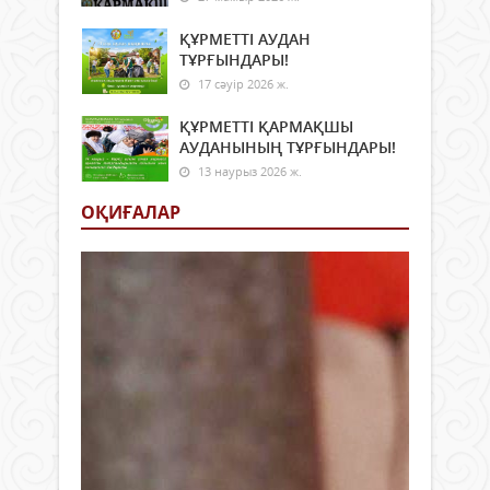
ҚҰРМЕТТІ АУДАН
ТҰРҒЫНДАРЫ!
17 сәуір 2026 ж.
ҚҰРМЕТТІ ҚАРМАҚШЫ
АУДАНЫНЫҢ ТҰРҒЫНДАРЫ!
13 наурыз 2026 ж.
ОҚИҒАЛАР