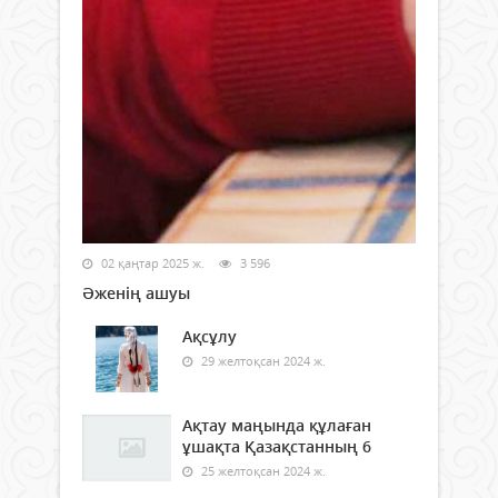
02 қаңтар 2025 ж.
3 596
Әженің ашуы
Ақсұлу
29 желтоқсан 2024 ж.
Ақтау маңында құлаған
ұшақта Қазақстанның 6
25 желтоқсан 2024 ж.