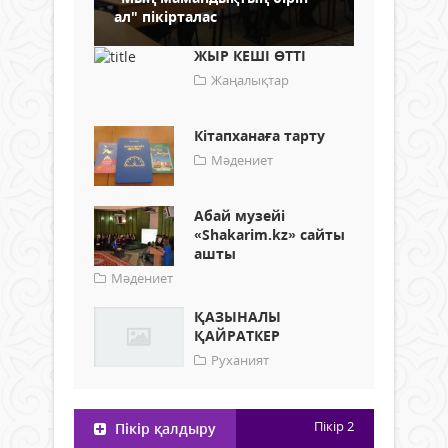
ал" пікірталас
ЖЫР КЕШІ ӨТТІ
Жаңалықтар
Кітапханаға тарту
Мәдениет
Абай музейі
«Shakarim.kz» сайты
ашты
Мәдениет
ҚАЗЫНАЛЫ
ҚАЙРАТКЕР
Руханият
Пікір
2
Пікір қалдыру