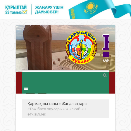
Қармақшы таңы
»
Жаңалықтар
»
«Тәжібаев оқулары» жыл сайын
өткізілмек