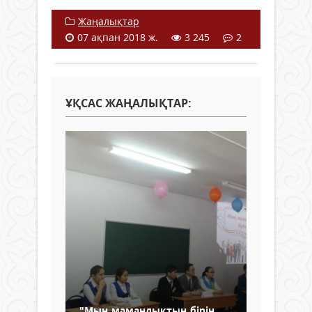
Жаңалықтар
07 ақпан 2018 ж.
3 245
2
ҰҚСАС ЖАҢАЛЫҚТАР:
"Мың мамандықтың бірін