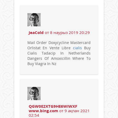
JeaCold
от 8 наурыз 2019 20:29
Mail Order Doxycycline Mastercard
Orlistat En Vente Libre
cialis
Buy
Cialis Tadacip In Netherlands
Dangers Of Amoxicillin Where To
Buy Viagra In Nz
QGW0E2XTG9HE6WIWXF
www.bing.com
от 9 ақпан 2021
02:54