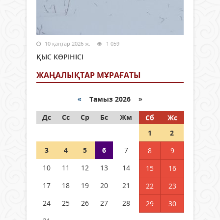
10 қаңтар 2026 ж.
1 059
ҚЫС КӨРІНІСІ
ЖАҢАЛЫҚТАР МҰРАҒАТЫ
«
Тамыз 2026 »
Дс
Сс
Ср
Бс
Жм
Сб
Жс
1
2
3
4
5
6
7
8
9
10
11
12
13
14
15
16
17
18
19
20
21
22
23
24
25
26
27
28
29
30