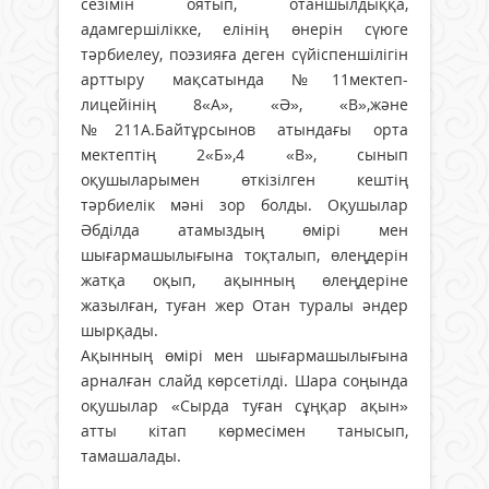
сезімін оятып, отаншылдыққа,
адамгершілікке, елінің өнерін сүюге
тәрбиелеу, поэзияға деген сүйіспеншілігін
арттыру мақсатында №11мектеп-
лицейінің 8«А», «Ә», «В»,және
№211А.Байтұрсынов атындағы орта
мектептің 2«Б»,4 «В», сынып
оқушыларымен өткізілген кештің
тәрбиелік мәні зор болды. Оқушылар
Әбділда атамыздың өмірі мен
шығармашылығына тоқталып, өлеңдерін
жатқа оқып, ақынның өлеңдеріне
жазылған, туған жер Отан туралы әндер
шырқады.
Ақынның өмірі мен шығармашылығына
арналған слайд көрсетілді. Шара соңында
оқушылар «Сырда туған сұңқар ақын»
атты кітап көрмесімен танысып,
тамашалады.