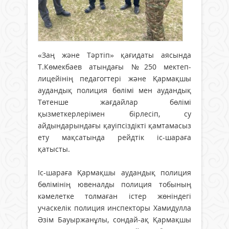
«Заң және Тәртіп» қағидаты аясында
Т.Көмекбаев атындағы №250 мектеп-
лицейінің педагогтері және Қармақшы
аудандық полиция бөлімі мен аудандық
Төтенше жағдайлар бөлімі
қызметкерлерімен бірлесіп, су
айдындарындағы қауіпсіздікті қамтамасыз
ету мақсатында рейдтік іс-шараға
қатысты.
Іс-шараға Қармақшы аудандық полиция
бөлімінің ювеналды полиция тобының
кәмелетке толмаған істер жөніндегі
учаскелік полиция инспекторы Хамидулла
Әзім Бауыржанұлы, сондай-ақ Қармақшы