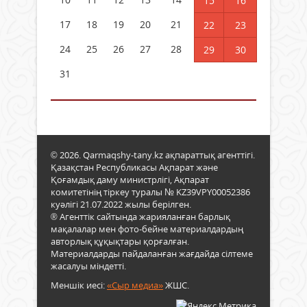
15
16
17
18
19
20
21
22
23
24
25
26
27
28
29
30
31
© 2026. Qarmaqshy-tany.kz ақпараттық агенттігі.
Қазақстан Республикасы Ақпарат және
Қоғамдық даму министрлігі, Ақпарат
комитетінің тіркеу туралы № KZ39VPY00052386
куәлігі 21.07.2022 жылы берілген.
® Агенттік сайтында жарияланған барлық
мақалалар мен фото-бейне материалдардың
авторлық құқықтары қорғалған.
Материалдарды пайдаланған жағдайда сілтеме
жасалуы міндетті.
Меншік иесі:
«Сыр медиа»
ЖШС.