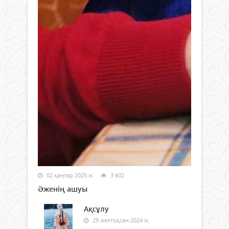
02 қаңтар 2025 ж.
3 602
Әженің ашуы
Ақсұлу
29 желтоқсан 2024 ж.