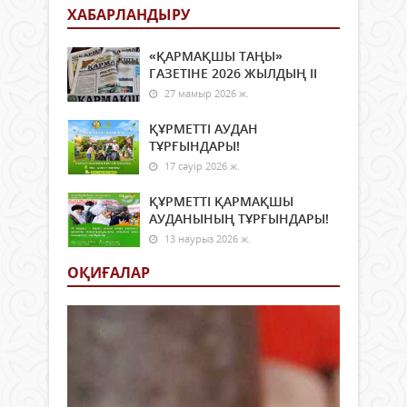
ХАБАРЛАНДЫРУ
«ҚАРМАҚШЫ ТАҢЫ»
ГАЗЕТІНЕ 2026 ЖЫЛДЫҢ ІI
27 мамыр 2026 ж.
ҚҰРМЕТТІ АУДАН
ТҰРҒЫНДАРЫ!
17 сәуір 2026 ж.
ҚҰРМЕТТІ ҚАРМАҚШЫ
АУДАНЫНЫҢ ТҰРҒЫНДАРЫ!
13 наурыз 2026 ж.
ОҚИҒАЛАР