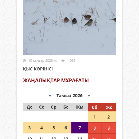
10 қаңтар 2026 ж.
1 065
ҚЫС КӨРІНІСІ
ЖАҢАЛЫҚТАР МҰРАҒАТЫ
«
Тамыз 2026 »
Дс
Сс
Ср
Бс
Жм
Сб
Жс
1
2
3
4
5
6
7
8
9
10
11
12
13
14