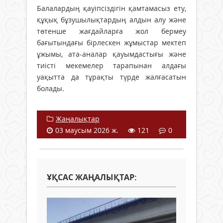
Балалардың қауіпсіздігін қамтамасыз ету,
құқық бұзушылықтардың алдын алу және
төтенше жағдайларға жол бермеу
бағытындағы бірлескен жұмыстар мектеп
ұжымы, ата-аналар қауымдастығы және
тиісті мекемелер тарапынан алдағы
уақытта да тұрақты түрде жалғасатын
болады.
Жаңалықтар
03 маусым 2026 ж.
121
0
ҰҚСАС ЖАҢАЛЫҚТАР: