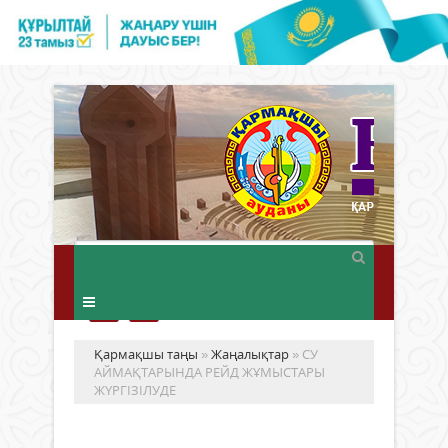
Қармақшы таңы
»
Жаңалықтар
» СУ
АЙМАҚТАРЫНДА РЕЙД ЖҰМЫСТАРЫ
ЖҮРГІЗІЛУДЕ