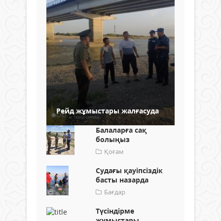
Рейд жұмыстары жалғасуда
Балаларға сақ
болыңыз
Қоғам
Судағы қауіпсіздік
басты назарда
Бағдар
Түсіндірме
жұмыстары