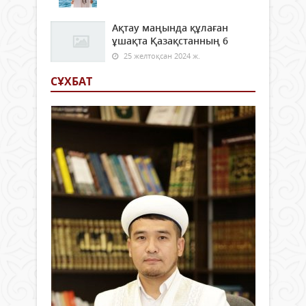
Ақтау маңында құлаған
ұшақта Қазақстанның 6
25 желтоқсан 2024 ж.
СҰХБАТ