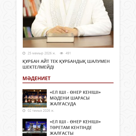
25 мамыр 2026 ж.
491
ҚҰРБАН АЙТ ТЕК ҚҰРБАНДЫҚ ШАЛУМЕН
ШЕКТЕЛМЕЙДІ
МӘДЕНИЕТ
«ЕЛ ІШІ - ӨНЕР КЕНІШІ»
МӘДЕНИ ШАРАСЫ
ЖАЛҒАСУДА
02 тамыз 2026 ж.
«ЕЛ ІШІ - ӨНЕР КЕНІШІ»
ТӨРЕТАМ КЕНТІНДЕ
ЖАЛҒАСТЫ