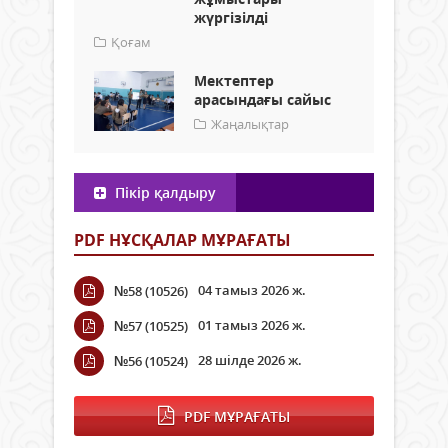
жүргізілді
Қоғам
Мектептер
арасындағы сайыс
Жаңалықтар
Пікір қалдыру
PDF НҰСҚАЛАР МҰРАҒАТЫ
04 тамыз 2026 ж.
№58 (10526)
01 тамыз 2026 ж.
№57 (10525)
28 шілде 2026 ж.
№56 (10524)
PDF МҰРАҒАТЫ