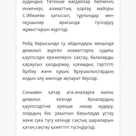
аудандық Төтенше жағдайлар бөлімінің
инженері, азаматтық қорғау майоры
С.Әбжаева қатысып, тұрғындар мен
оқушылар арасында түсіндіру
жұмыстарын жүргізді.
Рейд барысында су айдындары маңында
демалып жүрген азаматтарға судағы
қауіпсіздік ережелерін сақтау, балаларды
қараусыз қалдырмау, қоғамдық тәртіпті
бұзбау және құқық бұзушылықтардың
алдын алу жөнінде ақпарат берілді.
Сонымен қатар ата-аналарға жазғы
демалыс кезінде балалардың
қауіпсіздігіне ерекше назар аудару,
олардың бос уақытын бақылауда ұстау
және суға түсу кезінде сақтық шараларын
қатаң сақтау қажеттігі түсіндірілді.