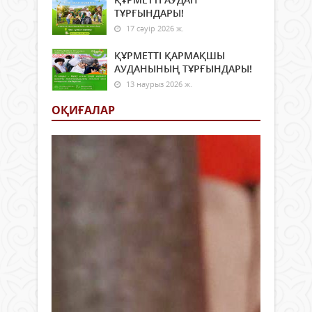
ТҰРҒЫНДАРЫ!
17 сәуір 2026 ж.
ҚҰРМЕТТІ ҚАРМАҚШЫ
АУДАНЫНЫҢ ТҰРҒЫНДАРЫ!
13 наурыз 2026 ж.
ОҚИҒАЛАР