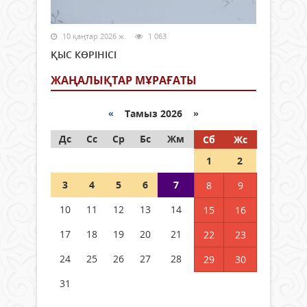
10 қаңтар 2026 ж.
1 063
ҚЫС КӨРІНІСІ
ЖАҢАЛЫҚТАР МҰРАҒАТЫ
«
Тамыз 2026 »
Дс
Сс
Ср
Бс
Жм
Сб
Жс
1
2
3
4
5
6
7
8
9
10
11
12
13
14
15
16
17
18
19
20
21
22
23
24
25
26
27
28
29
30
31