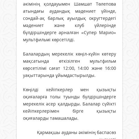
әкімінің қолдауымен Шамшат Төлепова
атындағы аудандық мәдениет үйінде,
сондай-ақ барлық ауылдық округтердегі
мәдениет және клуб үйлерінде
бүлдіршіндерге арналған «Супер Марио»
мультфильмі көрсетілді.
Балалардың мерекелік көңіл-күйін көтеру
мақсатында өткізілген мультфильм
көрсетілімі сағат 12:00, 14:00 және 16:00
уақыттарында ұйымдастырылды.
Көңілді кейіпкерлер мен қызықты
оқиғаларға толы туынды бүлдіршіндерге
мерекелік әсер қалдырды. Балалар сүйікті
кейіпкерлерімен бірге қызықты
оқиғаларды тамашалады.
Қармақшы ауданы әкімінің баспасөз