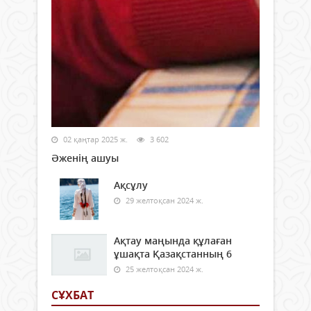
02 қаңтар 2025 ж.
3 602
Әженің ашуы
Ақсұлу
29 желтоқсан 2024 ж.
Ақтау маңында құлаған
ұшақта Қазақстанның 6
25 желтоқсан 2024 ж.
СҰХБАТ