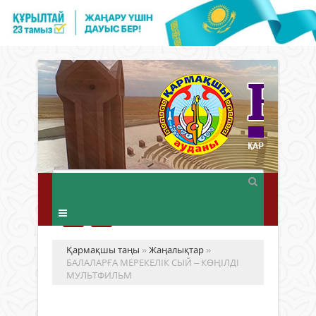
Қармақшы таңы
»
Жаңалықтар
»
БАЛАЛАРҒА МЕРЕКЕЛІК СЫЙ – КӨҢІЛДІ
МУЛЬТФИЛЬМ