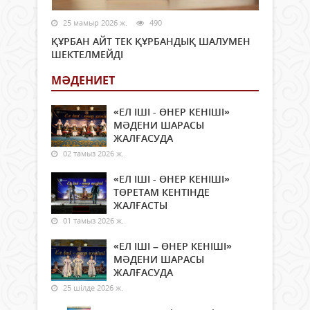
25 мамыр 2026 ж.
490
ҚҰРБАН АЙТ ТЕК ҚҰРБАНДЫҚ ШАЛУМЕН
ШЕКТЕЛМЕЙДІ
МӘДЕНИЕТ
«ЕЛ ІШІ - ӨНЕР КЕНІШІ»
МӘДЕНИ ШАРАСЫ
ЖАЛҒАСУДА
02 тамыз 2026 ж.
«ЕЛ ІШІ - ӨНЕР КЕНІШІ»
ТӨРЕТАМ КЕНТІНДЕ
ЖАЛҒАСТЫ
01 тамыз 2026 ж.
«ЕЛ ІШІ – ӨНЕР КЕНІШІ»
МӘДЕНИ ШАРАСЫ
ЖАЛҒАСУДА
25 шілде 2026 ж.