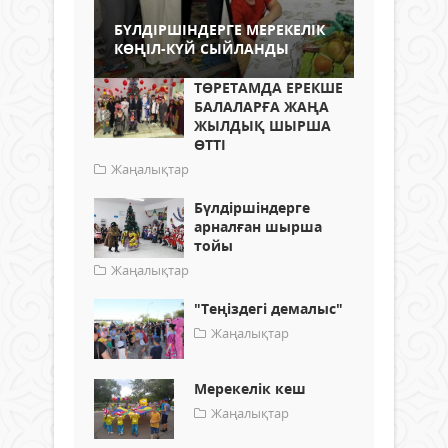
БҮЛДІРШІНДЕРГЕ МЕРЕКЕЛІК
КӨҢІЛ-КҮЙ СЫЙЛАНДЫ
ТӨРЕТАМДА ЕРЕКШЕ
БАЛАЛАРҒА ЖАҢА
ЖЫЛДЫҚ ШЫРША
ӨТТІ
Жаңалықтар
Бүлдіршіндерге
арналған шырша
тойы
Жаңалықтар
"Теңіздегі демалыс"
Жаңалықтар
Мерекелік кеш
Жаңалықтар