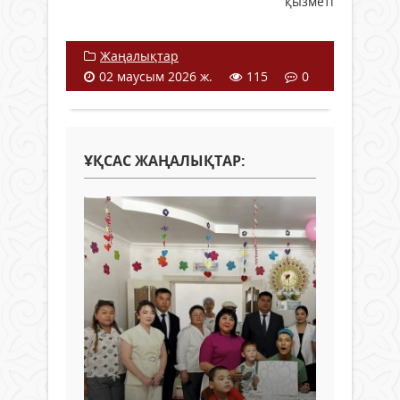
қызметі
Жаңалықтар
02 маусым 2026 ж.
115
0
ҰҚСАС ЖАҢАЛЫҚТАР: