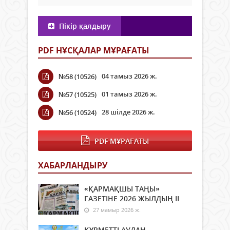
Пікір қалдыру
PDF НҰСҚАЛАР МҰРАҒАТЫ
04 тамыз 2026 ж.
№58 (10526)
01 тамыз 2026 ж.
№57 (10525)
28 шілде 2026 ж.
№56 (10524)
PDF МҰРАҒАТЫ
ХАБАРЛАНДЫРУ
«ҚАРМАҚШЫ ТАҢЫ»
ГАЗЕТІНЕ 2026 ЖЫЛДЫҢ ІI
27 мамыр 2026 ж.
ҚҰРМЕТТІ АУДАН