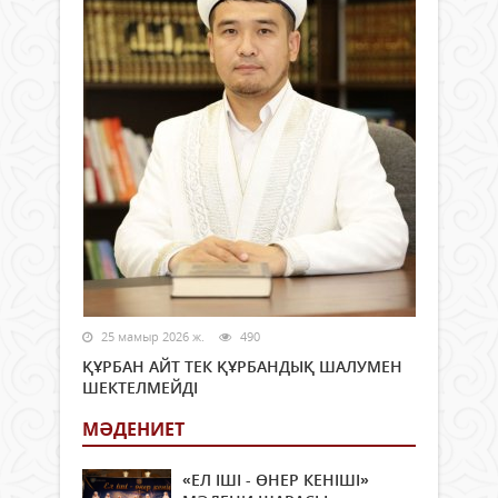
25 мамыр 2026 ж.
490
ҚҰРБАН АЙТ ТЕК ҚҰРБАНДЫҚ ШАЛУМЕН
ШЕКТЕЛМЕЙДІ
МӘДЕНИЕТ
«ЕЛ ІШІ - ӨНЕР КЕНІШІ»