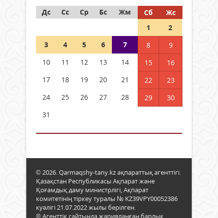
Дс
Сс
Ср
Бс
Жм
Сб
Жс
1
2
3
4
5
6
7
8
9
10
11
12
13
14
15
16
17
18
19
20
21
22
23
24
25
26
27
28
29
30
31
© 2026. Qarmaqshy-tany.kz ақпараттық агенттігі.
Қазақстан Республикасы Ақпарат және
Қоғамдық даму министрлігі, Ақпарат
комитетінің тіркеу туралы № KZ39VPY00052386
куәлігі 21.07.2022 жылы берілген.
® Агенттік сайтында жарияланған барлық