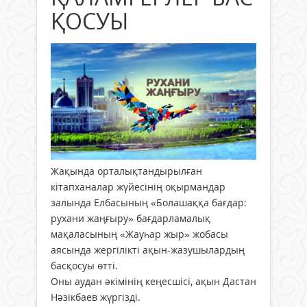
ҚОСУЫ
Жақында орталықтандырылған
кітапханалар жүйесінің оқырмандар
залында Елбасының «Болашаққа бағдар:
рухани жаңғыру» бағдарламалық
мақаласының «Жауһар жыр» жобасы
аясында жергілікті ақын-жазушылардың
басқосуы өтті.
Оны аудан әкімінің кеңесшісі, ақын Дастан
Нәзікбаев жүргізді.