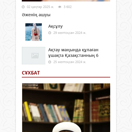
02 қаңтар 2025 ж.
3 602
Әженің ашуы
Ақсұлу
29 желтоқсан 2024 ж.
Ақтау маңында құлаған
ұшақта Қазақстанның 6
25 желтоқсан 2024 ж.
СҰХБАТ