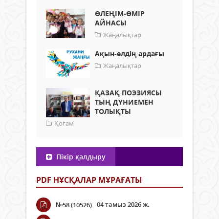
ӨЛЕҢІМ-ӨМІР
АЙНАСЫ
Жаңалықтар
Ақын-елдің ардағы
Жаңалықтар
ҚАЗАҚ ПОЭЗИЯСЫ
ТЫҢ ДҮНИЕМЕН
ТОЛЫҚТЫ
Қоғам
Пікір қалдыру
PDF НҰСҚАЛАР МҰРАҒАТЫ
04 тамыз 2026 ж.
№58 (10526)