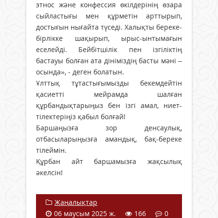
этнос және конфессия өкілдерінің өзара
сыйластығы мен құрметін арттырып,
достығын нығайта түседі. Халықты береке-
бірлікке шақырып, ырыс-ынтымағын
еселейді. Бейбітшілік пен ізгіліктің
бастауы болған ата дініміздің басты мәні –
осында», - деген болатын.
Ұлттық тұтастығымызды бекемдейтін
қасиетті мейрамда шалған
құрбандықтарыңыз бен ізгі амал, ниет-
тілектеріңіз қабыл болғай!
Баршаңызға зор денсаулық,
отбасыларыңызға амандық, бақ-береке
тілеймін.
Құрбан айт баршамызға жақсылық
әкелсін!
Жаңалықтар
06 маусым 2025 ж.
166
0