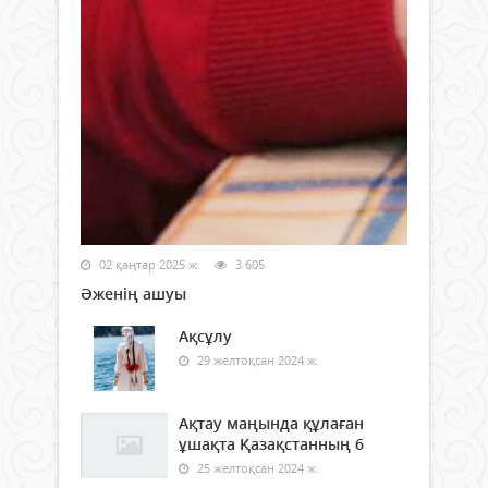
02 қаңтар 2025 ж.
3 605
Әженің ашуы
Ақсұлу
29 желтоқсан 2024 ж.
Ақтау маңында құлаған
ұшақта Қазақстанның 6
25 желтоқсан 2024 ж.