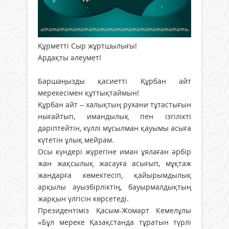
Құрметті Сыр жұртшылығы!
Ардақты әлеумет!
Баршаңызды қасиетті Құрбан айт
мерекесімен құттықтаймын!
Құрбан айт – халықтың рухани тұтастығын
нығайтып, имандылық пен ізгілікті
дәріптейтін, күллі мұсылман қауымы асыға
күтетін ұлық мейрам.
Осы күндері жүрегіне иман ұялаған әрбір
жан жақсылық жасауға асығып, мұқтаж
жандарға көмектесіп, қайырымдылық
арқылы ауызбірліктің, бауырмалдықтың
жарқын үлгісін көрсетеді.
Президентіміз Қасым-Жомарт Кемелұлы
«Бұл мереке Қазақстанда тұратын түрлі