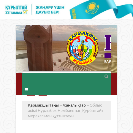
Қармақшы таңы
»
Жаңалықтар
» Облыс
әкімі Нұрлыбек Нәлібаевтың Құрбан айт
мерекесімен құттықтауы