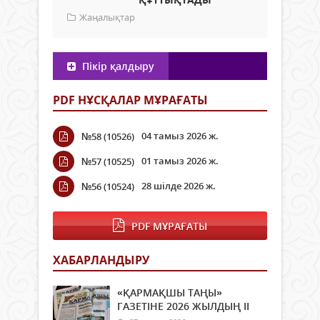
Жаңалықтар
Пікір қалдыру
PDF НҰСҚАЛАР МҰРАҒАТЫ
04 тамыз 2026 ж.
№58 (10526)
01 тамыз 2026 ж.
№57 (10525)
28 шілде 2026 ж.
№56 (10524)
PDF МҰРАҒАТЫ
ХАБАРЛАНДЫРУ
«ҚАРМАҚШЫ ТАҢЫ»
ГАЗЕТІНЕ 2026 ЖЫЛДЫҢ ІI