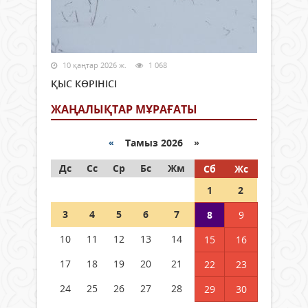
10 қаңтар 2026 ж.
1 068
ҚЫС КӨРІНІСІ
ЖАҢАЛЫҚТАР МҰРАҒАТЫ
«
Тамыз 2026 »
Дс
Сс
Ср
Бс
Жм
Сб
Жс
1
2
3
4
5
6
7
8
9
10
11
12
13
14
15
16
17
18
19
20
21
22
23
24
25
26
27
28
29
30