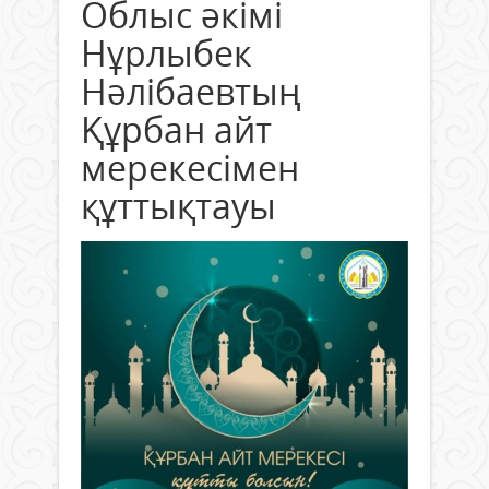
Облыс әкімі
Нұрлыбек
Нәлібаевтың
Құрбан айт
мерекесімен
құттықтауы