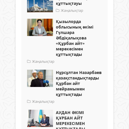
құттықтауы
Жаңалықтар
Қызылорда
облысының әкімі
Гүлшара
Әбдіқалықова
«Құрбан айт»
мерекесімен
құттықтады
Жаңалықтар
Нұрсұлтан Назарбаев
қазақстандықтарды
Құрбан айт
мейрамымен
құттықтады
Жаңалықтар
АУДАН ӘКІМІ
ҚҰРБАН АЙТ
МЕРЕКЕСІМЕН
ҚҰТТЫҚТАДЫ