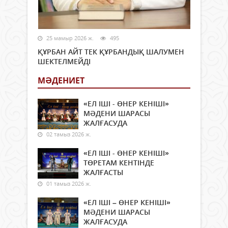
25 мамыр 2026 ж.
495
ҚҰРБАН АЙТ ТЕК ҚҰРБАНДЫҚ ШАЛУМЕН
ШЕКТЕЛМЕЙДІ
МӘДЕНИЕТ
«ЕЛ ІШІ - ӨНЕР КЕНІШІ»
МӘДЕНИ ШАРАСЫ
ЖАЛҒАСУДА
02 тамыз 2026 ж.
«ЕЛ ІШІ - ӨНЕР КЕНІШІ»
ТӨРЕТАМ КЕНТІНДЕ
ЖАЛҒАСТЫ
01 тамыз 2026 ж.
«ЕЛ ІШІ – ӨНЕР КЕНІШІ»
МӘДЕНИ ШАРАСЫ
ЖАЛҒАСУДА