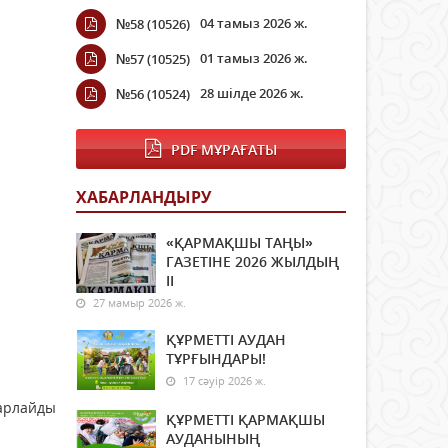
04 тамыз 2026 ж.
№58 (10526)
01 тамыз 2026 ж.
№57 (10525)
28 шілде 2026 ж.
№56 (10524)
PDF МҰРАҒАТЫ
ХАБАРЛАНДЫРУ
«ҚАРМАҚШЫ ТАҢЫ»
ГАЗЕТІНЕ 2026 ЖЫЛДЫҢ
ІI
27 мамыр 2026 ж.
ҚҰРМЕТТІ АУДАН
ТҰРҒЫНДАРЫ!
17 сәуір 2026 ж.
барлайды
ҚҰРМЕТТІ ҚАРМАҚШЫ
АУДАНЫНЫҢ