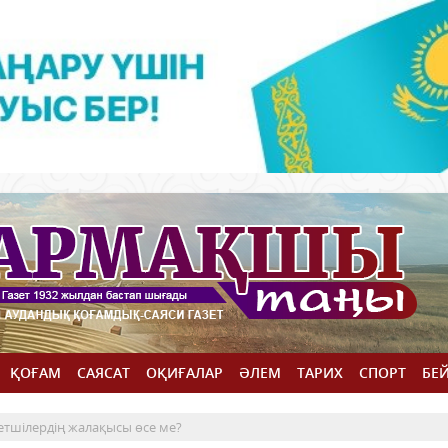
ҚОҒАМ
САЯСАТ
ОҚИҒАЛАР
ӘЛЕМ
ТАРИХ
СПОРТ
БЕ
етшілердің жалақысы өсе ме?