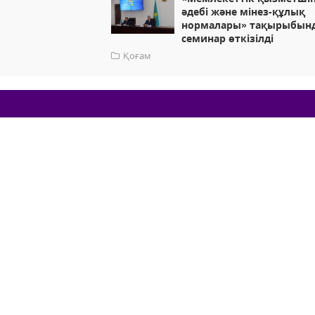
әдебі және мінез-құлық
нормалары» тақырыбын
семинар өткізілді
Қоғам