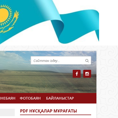
ЙНЕБАЯН
ФОТОБАЯН
БАЙЛАНЫСТАР
PDF НҰСҚАЛАР МҰРАҒАТЫ