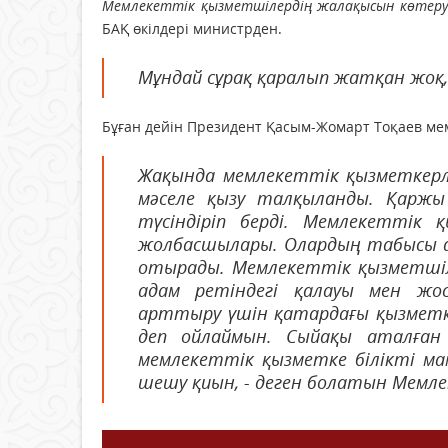
Мемлекеттік қызметшілердің жалақысын көтеру
БАҚ өкілдері министрден.
Мұндай сұрақ қаралып жатқан жоқ, -
Бұған дейін Президент Қасым-Жомарт Тоқаев ме
Жақында мемлекеттік қызметкер
мәселе қызу талқыланды. Қаржы 
түсіндіріп берді. Мемлекеттік 
жолбасшылары. Олардың табысы а
отырады. Мемлекеттік қызметшіле
адам ретіндегі қалауы мен жос
арттыру үшін қатардағы қызметке
деп ойлаймын. Сыйақы аталған 
мемлекеттік қызметке білікті м
шешу қиын, - деген болатын Мемл