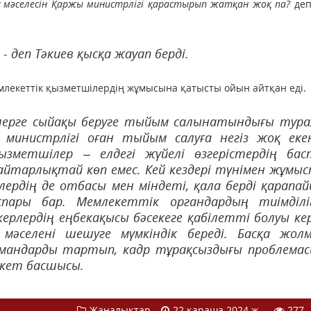
 мәселесін Қаржы министрлігі қарастырып жатқан жоқ па?
деп
 деп Тәкиев қысқа жауап берді.
млекеттік қызметшілердің жұмысына қатысты ойын айтқан еді.
лерге сыйақы беруге тыйым салынатындығы тур
министрлігі оған тыйым салуға негіз жоқ еке
қызметшілер – елдегі жүйелі өзгерістердің ба
йтарлықтай көп емес. Кей кездері түнімен жұмы
рдің де отбасы мен міндеті, қала берді қарапа
пары бар. Мемлекеттік органдардың тиімділі
рлердің еңбекақысы бәсекеге қабілетті болуы ке
мәселені шешуге мүмкіндік береді. Басқа жол
амандарды тартып, кадр тұрақсыздығы проблема
екет басшысы.
Жаңалықтар
22 қараша 2024 ж.
277