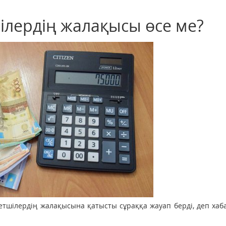
ілердің жалақысы өсе ме?
етшілердің жалақысына қатысты сұраққа жауап берді, деп ха