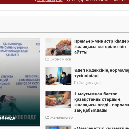
Премьер-министр кімдер
жалақысы көтерілетінін
айтты
Экономика
Әдеп кодексінің нормал
түсіндірілді
Жаңалықтар
1 маусымнан бастап
қазақстандықтардың
жалақысы өседі - парлам
заң қабылдады
Жаңалықтар
көбеюде
«Мемлекеттік қызметшін