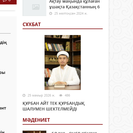
Ақтау маңында құлаған
ұшақта Қазақстанның 6
25 желтоқсан 2024 ж.
СҰХБАТ
дің
ары
25 мамыр 2026 ж.
486
ҚҰРБАН АЙТ ТЕК ҚҰРБАНДЫҚ
ент
ШАЛУМЕН ШЕКТЕЛМЕЙДІ
МӘДЕНИЕТ
ің