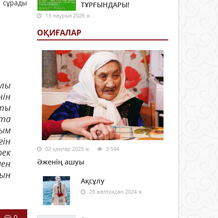
 сұрады
ТҰРҒЫНДАРЫ!
13 наурыз 2026 ж.
ОҚИҒАЛАР
алы
нін
сты
ста
йым
гін
02 қаңтар 2025 ж.
3 594
рек
Әженің ашуы
мен
сын
Ақсұлу
29 желтоқсан 2024 ж.
0