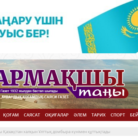
ҚОҒАМ
САЯСАТ
ОҚИҒАЛАР
ӘЛЕМ
ТАРИХ
СПОРТ
БЕ
 Қазақстан халқын Ұлттық домбыра күнімен құттықтады