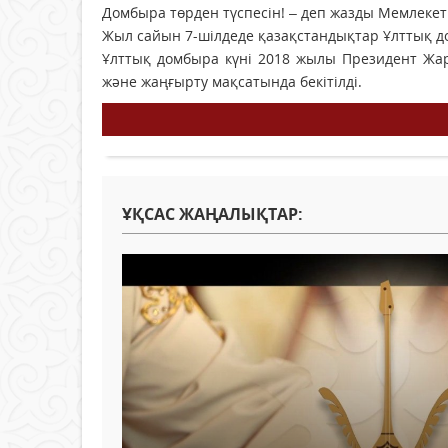
Домбыра төрден түспесін! – деп жазды Мемлеке
Жыл сайын 7-шілдеде қазақстандықтар Ұлттық д
Ұлттық домбыра күні 2018 жылы Президент Жарл
және жаңғырту мақсатында бекітілді.
ҰҚСАС ЖАҢАЛЫҚТАР: