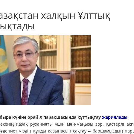
зақстан халқын Ұлттық
тықтады
быра күніне орай Х парақшасында құттықтау
жариялады
.
екенің қазақ руханияты үшін мән-маңызы зор. Қастерлі асп
 мәдениетіміздің құнды қазынасын сақтау – баршамыздың па