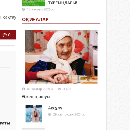
ТҰРҒЫНДАРЫ!
13 наурыз 2026 ж.
і сақтау
ОҚИҒАЛАР
0
02 қаңтар 2025 ж.
3 606
Әженің ашуы
Ақсұлу
29 желтоқсан 2024 ж.
ағаты