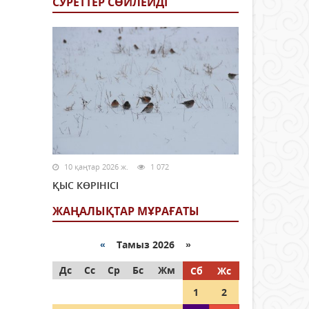
СУРЕТТЕР СӨЙЛЕЙДI
10 қаңтар 2026 ж.
1 072
ҚЫС КӨРІНІСІ
ЖАҢАЛЫҚТАР МҰРАҒАТЫ
«
Тамыз 2026 »
Дс
Сс
Ср
Бс
Жм
Сб
Жс
1
2