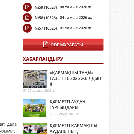
08 тамыз 2026 ж.
№59 (10527)
04 тамыз 2026 ж.
№58 (10526)
01 тамыз 2026 ж.
№57 (10525)
PDF МҰРАҒАТЫ
ХАБАРЛАНДЫРУ
«ҚАРМАҚШЫ ТАҢЫ»
ГАЗЕТІНЕ 2026 ЖЫЛДЫҢ
ІI
27 мамыр 2026 ж.
ҚҰРМЕТТІ АУДАН
ТҰРҒЫНДАРЫ!
17 сәуір 2026 ж.
ап дала
ҚҰРМЕТТІ ҚАРМАҚШЫ
рызымыз.
АУДАНЫНЫҢ