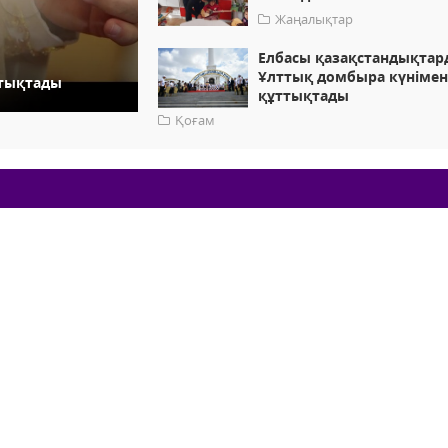
Жаңалықтар
Елбасы қазақстандықтар
Ұлттық домбыра күніме
ттықтады
құттықтады
Қоғам