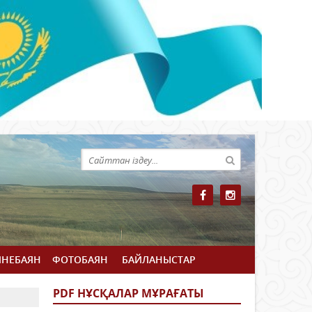
ЙНЕБАЯН
ФОТОБАЯН
БАЙЛАНЫСТАР
PDF НҰСҚАЛАР МҰРАҒАТЫ