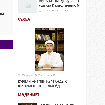
Ақтау маңында құлаған
ұшақта Қазақстанның 6
25 желтоқсан 2024 ж.
ды
н
СҰХБАТ
25 мамыр 2026 ж.
497
ҚҰРБАН АЙТ ТЕК ҚҰРБАНДЫҚ
ШАЛУМЕН ШЕКТЕЛМЕЙДІ
МӘДЕНИЕТ