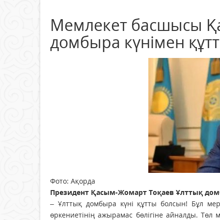
Мемлекет басшысы Қа
домбыра күнімен құт
Фото: Ақорда
Президент Қасым-Жомарт Тоқаев Ұлттық дом
– Ұлттық домбыра күні құтты болсын! Бұл мер
өркениетінің ажырамас бөлігіне айналды. Төл