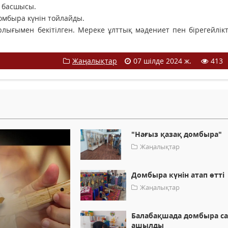
т басшысы.
омбыра күнін тойлайды.
ығымен бекітілген. Мереке ұлттық мәдениет пен бірегейлікт
Жаңалықтар
07 шілде 2024 ж.
413
"Нағыз қазақ домбыра"
Жаңалықтар
Домбыра күнін атап өтті
Жаңалықтар
Балабақшада домбыра с
ашылды