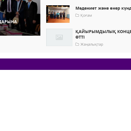
Мәдениет және өнер күнд
Қоғам
ДАРЫНА
ҚАЙЫРЫМДЫЛЫҚ КОНЦЕ
ӨТТІ
Жаңалықтар