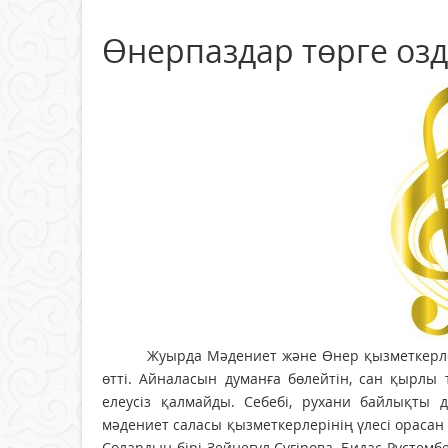
Өнерпаздар төрге оз
Жуырда Мәдениет және Өнер қызметкерлер
өтті. Айналасын думанға бөлейтін, сан қырлы 
елеусіз қалмайды. Себебі, рухани байлықты
мәдениет саласы қызметкерлерінің үлесі орасан 
Солардың бірі Зейнегүл Сүгірова, Бидас Рүстем