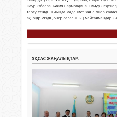
Наурызбаева, Бағия Сармолдина, Тимур Леденев,
тарту етілді. Жиында мәдениет және өнер сала
ақ, өңіріміздің өнер саласының майталмандары ә
ҰҚСАС ЖАҢАЛЫҚТАР: