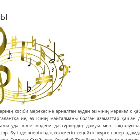
ды
інің кәсіби мерекесіне арналған аудан әкімінің мерекелік қ
талантқа ие, өз ісінің майталманы болған азаматтар қашан 
 дамытуда және мәдени дәстүрлердің дамуы мен сақталуына
зор. Бүгінде өнеріміздің көкжиегін кеңейтіп жүрген өнер адамд
беков, Бимұрат Смайылов, Ордабай Төребаев, Мұстахим Ахметов