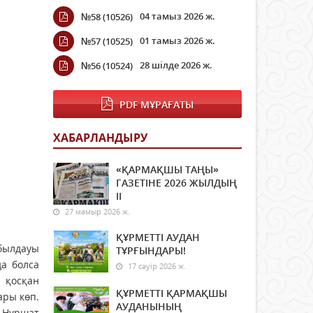
04 тамыз 2026 ж.
№58 (10526)
01 тамыз 2026 ж.
№57 (10525)
28 шілде 2026 ж.
№56 (10524)
PDF МҰРАҒАТЫ
ХАБАРЛАНДЫРУ
«ҚАРМАҚШЫ ТАҢЫ»
ГАЗЕТІНЕ 2026 ЖЫЛДЫҢ
ІI
27 мамыр 2026 ж.
ҚҰРМЕТТІ АУДАН
абылдауы
ТҰРҒЫНДАРЫ!
да болса
17 сәуір 2026 ж.
 қосқан
ҚҰРМЕТТІ ҚАРМАҚШЫ
ары көп.
АУДАНЫНЫҢ
, Нұршат