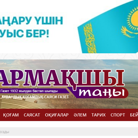
ҚОҒАМ
САЯСАТ
ОҚИҒАЛАР
ӘЛЕМ
ТАРИХ
СПОРТ
БЕ
 озды