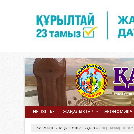
НЕГІЗГІ БЕТ
ЖАҢАЛЫҚТАР
ЭКОНОМИКА
Қармақшы таңы
»
Жаңалықтар
» Өнерпаздар төрге