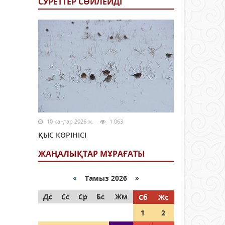
СУРЕТТЕР СӨЙЛЕЙДI
10 қаңтар 2026 ж.
1 063
ҚЫС КӨРІНІСІ
ЖАҢАЛЫҚТАР МҰРАҒАТЫ
«
Тамыз 2026 »
Дс
Сс
Ср
Бс
Жм
Сб
Жс
1
2