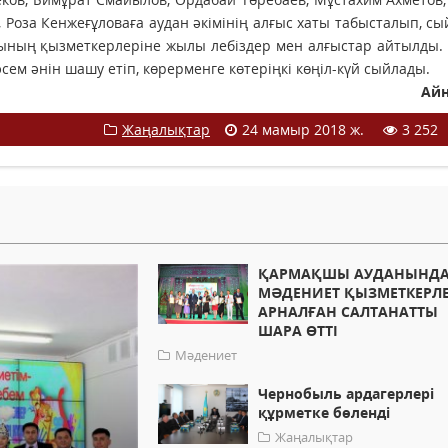
 Роза Кенжеғұловаға аудан әкімінің алғыс хаты табысталып, с
сының қызметкерлеріне жылы лебіздер мен алғыстар айтылды.
сем әнін шашу етіп, көрерменге көтеріңкі көңіл-күй сыйлады.
Ай
Жаңалықтар
24 мамыр 2018 ж.
3 252
ҚАРМАҚШЫ АУДАНЫНД
МӘДЕНИЕТ ҚЫЗМЕТКЕРЛЕ
АРНАЛҒАН САЛТАНАТТЫ
ШАРА ӨТТІ
Мәдениет
Чернобыль ардагерлері
құрметке бөленді
Жаңалықтар