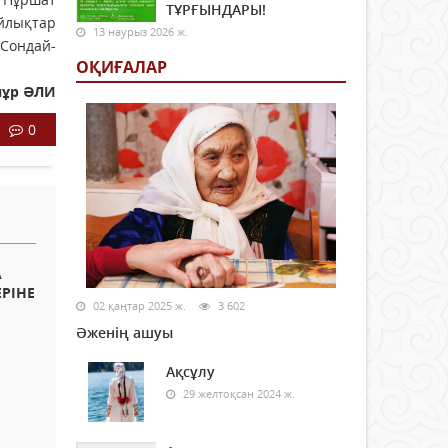
ТҰРҒЫНДАРЫ!
ыйлықтар
13 наурыз 2026 ж.
 Сондай-
ОҚИҒАЛАР
нұр ӘЛИ
0
А
РІНЕ
02 қаңтар 2025 ж.
3 602
Әженің ашуы
Ақсұлу
29 желтоқсан 2024 ж.