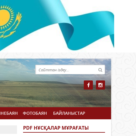
ЙНЕБАЯН
ФОТОБАЯН
БАЙЛАНЫСТАР
PDF НҰСҚАЛАР МҰРАҒАТЫ