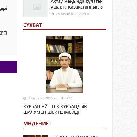
Ақтау маңында құлаған
ұшақта Қазақстанның 6
ері
25 желтоқсан 2024 ж.
СҰХБАТ
РТІ
25 мамыр 2026 ж.
490
ҚҰРБАН АЙТ ТЕК ҚҰРБАНДЫҚ
ШАЛУМЕН ШЕКТЕЛМЕЙДІ
МӘДЕНИЕТ