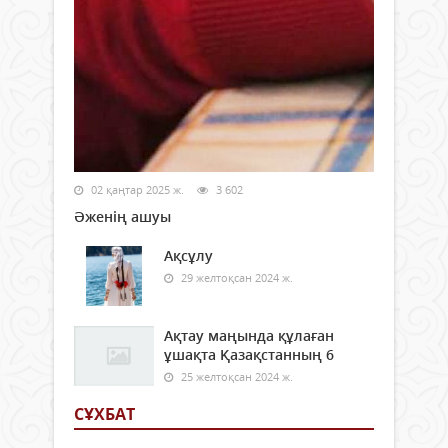
02 қаңтар 2025 ж.
3 602
Әженің ашуы
Ақсұлу
29 желтоқсан 2024 ж.
Ақтау маңында құлаған
ұшақта Қазақстанның 6
25 желтоқсан 2024 ж.
СҰХБАТ