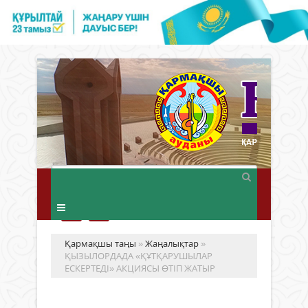
Қармақшы таңы
»
Жаңалықтар
»
ҚЫЗЫЛОРДАДА «ҚҰТҚАРУШЫЛАР
ЕСКЕРТЕДІ» АКЦИЯСЫ ӨТІП ЖАТЫР