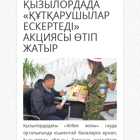
ҚЫЗЫЛОРДАДА
«ҚҰТҚАРУШЫЛАР
ЕСКЕРТЕДІ»
АКЦИЯСЫ ӨТІП
ЖАТЫР
Қызылордадағы «Жібек жолы» сауда
орталығында кішкентай балаларға арнап,
Қызылорда облысы Төтенше жағдайлар