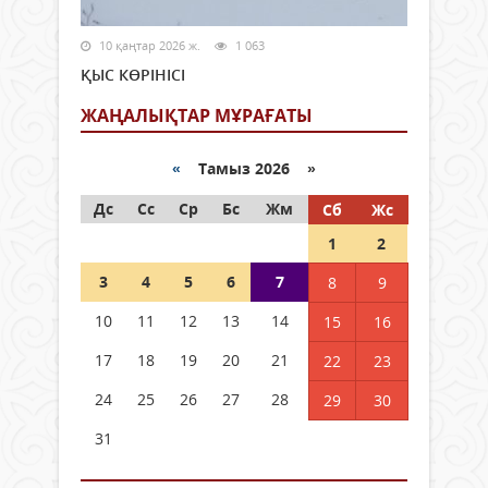
10 қаңтар 2026 ж.
1 063
ҚЫС КӨРІНІСІ
ЖАҢАЛЫҚТАР МҰРАҒАТЫ
«
Тамыз 2026 »
Дс
Сс
Ср
Бс
Жм
Сб
Жс
1
2
3
4
5
6
7
8
9
10
11
12
13
14
15
16
17
18
19
20
21
22
23
24
25
26
27
28
29
30
31