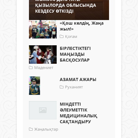
ҚЫЗЫЛОРДА ОБЛЫСЫНДА
КЕЗДЕСУ ӨТКІЗДІ
«Қош келдің, Жаңа
жыл!»
Қоғам
БІРЛЕСТІКТЕГІ
МАҢЫЗДЫ
БАСҚОСУЛАР
Мәдениет
АЗАМАТ АЖАРЫ
Руханият
МІНДЕТТІ
ӘЛЕУМЕТТІК
МЕДИЦИНАЛЫҚ
САҚТАНДЫРУ
Жаңалықтар