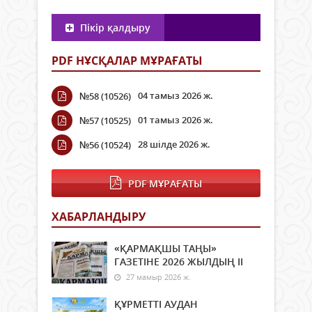
Пікір қалдыру
PDF НҰСҚАЛАР МҰРАҒАТЫ
04 тамыз 2026 ж.
№58 (10526)
01 тамыз 2026 ж.
№57 (10525)
28 шілде 2026 ж.
№56 (10524)
PDF МҰРАҒАТЫ
ХАБАРЛАНДЫРУ
«ҚАРМАҚШЫ ТАҢЫ»
ГАЗЕТІНЕ 2026 ЖЫЛДЫҢ ІI
27 мамыр 2026 ж.
ҚҰРМЕТТІ АУДАН