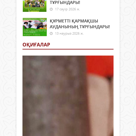
ТҰРҒЫНДАРЫ!
17 сәуір 2026 ж.
ҚҰРМЕТТІ ҚАРМАҚШЫ
АУДАНЫНЫҢ ТҰРҒЫНДАРЫ!
13 наурыз 2026 ж.
ОҚИҒАЛАР