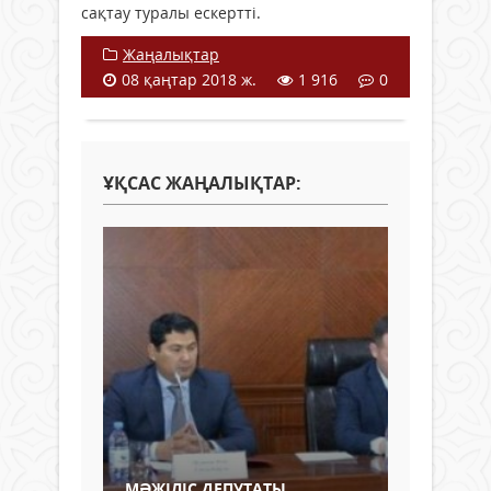
сақтау туралы ескертті.
Жаңалықтар
08 қаңтар 2018 ж.
1 916
0
ҰҚСАС ЖАҢАЛЫҚТАР:
МӘЖІЛІС ДЕПУТАТЫ