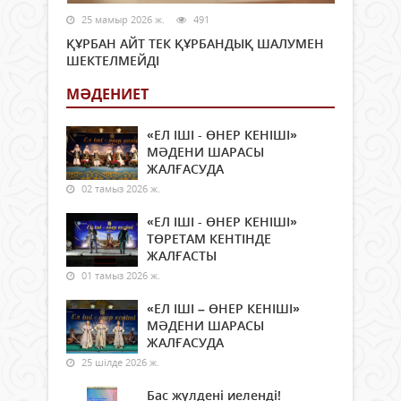
25 мамыр 2026 ж.
491
ҚҰРБАН АЙТ ТЕК ҚҰРБАНДЫҚ ШАЛУМЕН
ШЕКТЕЛМЕЙДІ
МӘДЕНИЕТ
«ЕЛ ІШІ - ӨНЕР КЕНІШІ»
МӘДЕНИ ШАРАСЫ
ЖАЛҒАСУДА
02 тамыз 2026 ж.
«ЕЛ ІШІ - ӨНЕР КЕНІШІ»
ТӨРЕТАМ КЕНТІНДЕ
ЖАЛҒАСТЫ
01 тамыз 2026 ж.
«ЕЛ ІШІ – ӨНЕР КЕНІШІ»
МӘДЕНИ ШАРАСЫ
ЖАЛҒАСУДА
25 шілде 2026 ж.
Бас жүлдені иеленді!