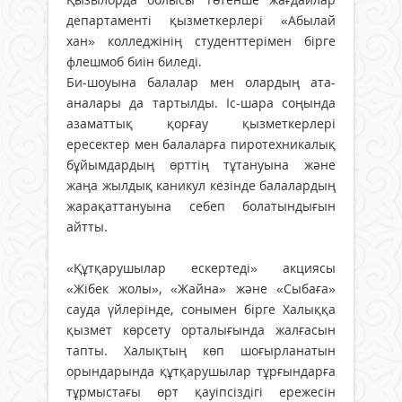
департаменті қызметкерлері «Абылай
хан» колледжінің студенттерімен бірге
флешмоб биін биледі.
Би-шоуына балалар мен олардың ата-
аналары да тартылды. Іс-шара соңында
азаматтық қорғау қызметкерлері
ересектер мен балаларға пиротехникалық
бұйымдардың өрттің тұтануына және
жаңа жылдық каникул кезінде балалардың
жарақаттануына себеп болатындығын
айтты.
«Құтқарушылар ескертеді» акциясы
«Жібек жолы», «Жайна» және «Сыбаға»
сауда үйлерінде, сонымен бірге Халыққа
қызмет көрсету орталығында жалғасын
тапты. Халықтың көп шоғырланатын
орындарында құтқарушылар тұрғындарға
тұрмыстағы өрт қауіпсіздігі ережесін