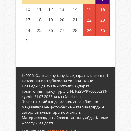
10
11
12
13
14
15
16
17
18
19
20
21
22
23
24
25
26
27
28
29
30
31
© 2026. Qarmaqshy-tany.kz ақпараттық агенттігі.
Қазақстан Республикасы Ақпарат және
Қоғамдық даму министрлігі, Ақпарат
комитетінің тіркеу туралы № KZ39VPY00052386
куәлігі 21.07.2022 жылы берілген.
® Агенттік сайтында жарияланған барлық
мақалалар мен фото-бейне материалдардың
авторлық құқықтары қорғалған.
Материалдарды пайдаланған жағдайда сілтеме
жасалуы міндетті.