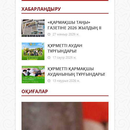
ХАБАРЛАНДЫРУ
«ҚАРМАҚШЫ ТАҢЫ»
ГАЗЕТІНЕ 2026 ЖЫЛДЫҢ ІI
27 мамыр 2026 ж.
ҚҰРМЕТТІ АУДАН
ТҰРҒЫНДАРЫ!
17 сәуір 2026 ж.
ҚҰРМЕТТІ ҚАРМАҚШЫ
АУДАНЫНЫҢ ТҰРҒЫНДАРЫ!
13 наурыз 2026 ж.
ОҚИҒАЛАР