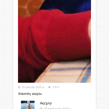
02 қаңтар 2025 ж.
3 612
Әженің ашуы
Ақсұлу
29 желтоқсан 2024 ж.