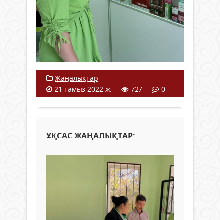
Жаңалықтар
21 тамыз 2022 ж.
727
0
ҰҚСАС ЖАҢАЛЫҚТАР: