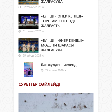
ЖАЛҒАСУДА
02 тамыз 2026 ж.
«ЕЛ ІШІ - ӨНЕР КЕНІШІ»
ТӨРЕТАМ КЕНТІНДЕ
ЖАЛҒАСТЫ
01 тамыз 2026 ж.
«ЕЛ ІШІ – ӨНЕР КЕНІШІ»
МӘДЕНИ ШАРАСЫ
ЖАЛҒАСУДА
25 шілде 2026 ж.
Бас жүлдені иеленді!
24 шілде 2026 ж.
СУРЕТТЕР СӨЙЛЕЙДI