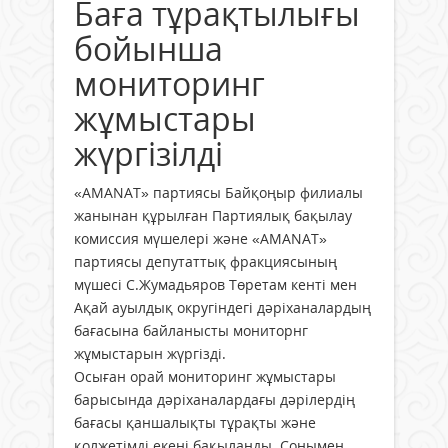
Баға тұрақтылығы
бойынша
мониторинг
жұмыстары
жүргізілді
«AMANAT» партиясы Байқоңыр филиалы
жанынан құрылған Партиялық бақылау
комиссия мүшелері және «AMANAT»
партиясы депутаттық фракциясының
мүшесі С.Жумадьяров Төретам кенті мен
Ақай ауылдық округіндегі дәріханалардың
бағасына байланысты мониторнг
жұмыстарын жүргізді.
Осыған орай мониторинг жұмыстары
барысында дәріханалардағы дәрілердің
бағасы қаншалықты тұрақты және
қолжетімді екені бақыланды. Сонымен