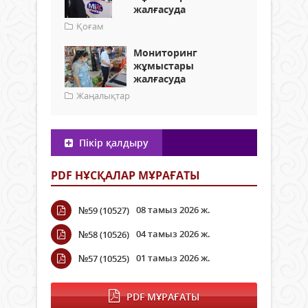
жалғасуда
Қоғам
Мониторинг
жұмыстары
жалғасуда
Жаңалықтар
Пікір қалдыру
PDF НҰСҚАЛАР МҰРАҒАТЫ
08 тамыз 2026 ж.
№59 (10527)
04 тамыз 2026 ж.
№58 (10526)
01 тамыз 2026 ж.
№57 (10525)
PDF МҰРАҒАТЫ