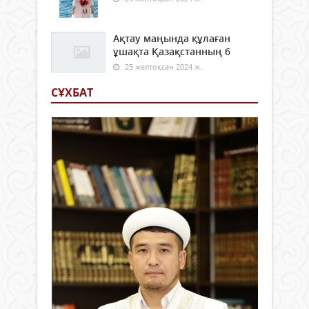
Ақтау маңында құлаған
ұшақта Қазақстанның 6
25 желтоқсан 2024 ж.
СҰХБАТ