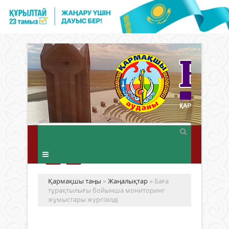
Қармақшы таңы
»
Жаңалықтар
» Баға
тұрақтылығы бойынша мониторинг
жұмыстары жүргізілді