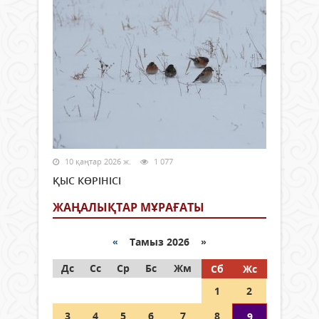
10 қаңтар 2026 ж.
1 077
ҚЫС КӨРІНІСІ
ЖАҢАЛЫҚТАР МҰРАҒАТЫ
«
Тамыз 2026 »
Дс
Сс
Ср
Бс
Жм
Сб
Жс
1
2
3
4
5
6
7
8
9