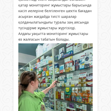
қатар мониторинг жұмыстары барысында
кәсіп иелеріне белгіленген шектік бағадан
асырған жағдайда тиісті шаралар
қолданылатындығы туралы заң аясында
түсіндірме жұмыстары жүргізілді.
Алдағы уақытта мониторинг жұмыстары
өз жалғасын табатын болады.