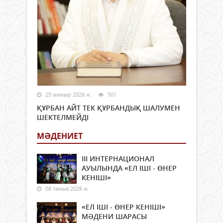
25 мамыр 2026 ж.
501
ҚҰРБАН АЙТ ТЕК ҚҰРБАНДЫҚ ШАЛУМЕН
ШЕКТЕЛМЕЙДІ
МӘДЕНИЕТ
ІІІ ИНТЕРНАЦИОНАЛ
АУЫЛЫНДА «ЕЛ ІШІ - ӨНЕР
КЕНІШІ»
08 тамыз 2026 ж.
«ЕЛ ІШІ - ӨНЕР КЕНІШІ»
МӘДЕНИ ШАРАСЫ