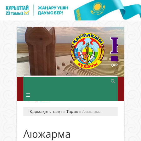
Қармақшы таңы
»
Тарих
» Аюжарма
Аюжарма