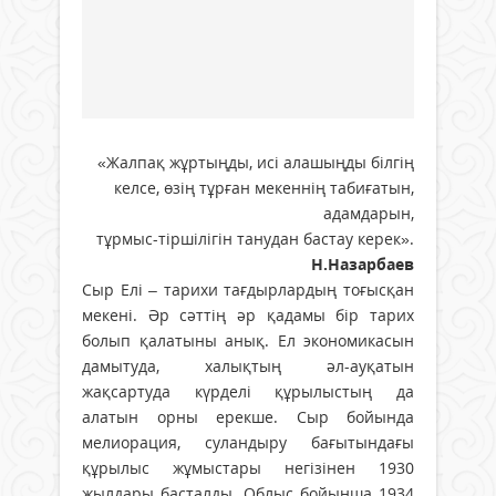
«Жалпақ жұртыңды, исі алашыңды білгің
келсе, өзің тұрған мекеннің табиғатын,
адамдарын,
тұрмыс-тіршілігін танудан бастау керек».
Н.Назарбаев
Сыр Елі – тарихи тағдырлардың тоғысқан
мекені. Әр сәттің әр қадамы бір тарих
болып қалатыны анық. Ел экономикасын
дамытуда, халықтың әл-ауқатын
жақсартуда күрделі құ­ры­лыстың да
алатын орны ерекше. Сыр бойында
мелиорация, суландыру бағытындағы
құрылыс жұмыстары негізінен 1930
жылдары басталды. Облыс бойынша 1934