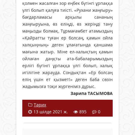
қолмен жасалған зор еңбек бүгінгі ұрпаққа
үлгі болып қалуға тиісті. «Рухани жаңғыру»
бағдарламасы арқылы сананың
жаңғыруына, өз еліңді, өз жеріңді тану
маңызды болмақ. Тұрмағамбет атамыздың
«Қайратты туған ер болсаң, қамын ойла
халқыңның» деген ұлағатында қаншама
мағына жатыр. Міне ел-халықтың қамын
ойлаған даңқты ата-бабаларымыздың
ерлігі бүгінгі ұрпаққа үлгі болып, халық
игілігіне жарауда. Сондықтан «Ер болсаң
елің үшін ет қызмет!» деген баба сөзін
жадымызға тоқи жүргеніміз дұрыс.
Зарипа ТАСЫМОВА
Тарих
13 шілде 2021 ж.
895
0