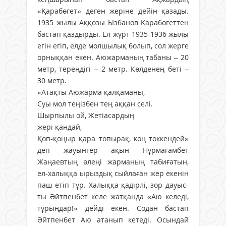
«Қарабөгет» деген жеріне дейін қазады.
1935 жылы Аққозы Ызбанов Қарабөгеттен
бастап қаздырды. Ел жұрт 1935-1936 жылы
егін егіп, елде молшылық болып, сол жерге
орныққан екен. Аюжарманың табаны – 20
метр, тереңдігі – 2 метр. Көлденең беті –
30 метр.
«Атақты Аюжарма қалқаманы,
Суы мол теңізбен тең аққан селі.
Шырпылы ой, Жетіасардың
жері қандай,
Қоп-қоңыр қара топырақ, көң төккендей»
деп жауынгер ақын Нұрмағамбет
Жаңаевтың өлеңі жарманың табиғатын,
ел-халыққа ырыздық сыйлаған жер екенін
паш етіп тұр. Халыққа қадірлі, зор дауыс­
ты Әйтпенбет келе жатқанда «Аю келеді,
тұрыңдар!» дейді екен. Содан бастап
Әйтпенбет Аю атанып кетеді. Осындай