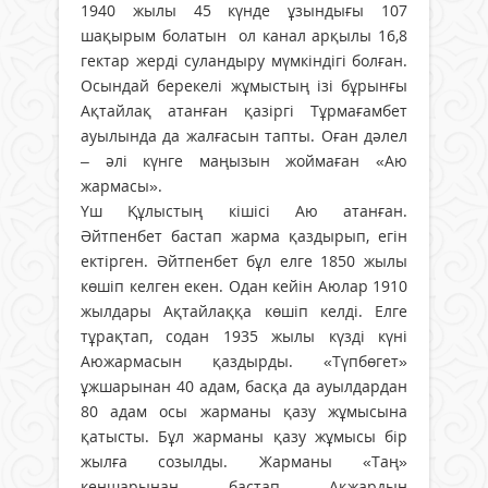
1940 жылы 45 күнде ұзындығы 107
шақырым болатын ол канал арқылы 16,8
гектар жерді суландыру мүмкіндігі болған.
Осындай берекелі жұмыстың ізі бұрынғы
Ақтайлақ атанған қазіргі Тұрмағамбет
ауылында да жалғасын тапты. Оған дәлел
– әлі күнге маңызын жоймаған «Аю
жармасы».
Үш Құлыстың кішісі Аю атанған.
Әйтпенбет бастап жарма қаздырып, егін
ектірген. Әйтпенбет бұл елге 1850 жы­лы
көшіп келген екен. Одан кейін Аюлар 1910
жылдары Ақтайлаққа көшіп келді. Елге
тұрақтап, содан 1935 жылы күзді күні
Аюжармасын қаздырды. «Түпбөгет»
ұжшарынан 40 адам, басқа да ауылдардан
80 адам осы жарманы қазу жұмысына
қатысты. Бұл жарманы қазу жұмысы бір
жылға созылды. Жарманы «Таң»
кеңшарынан бастап Ақжардың