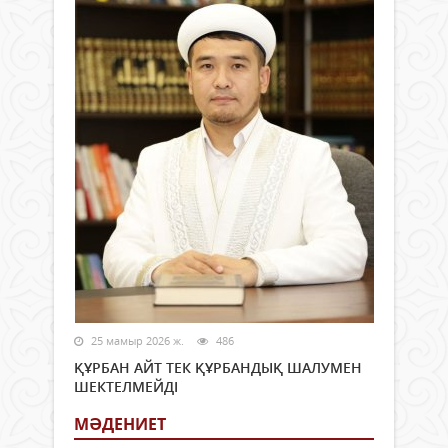
25 мамыр 2026 ж.
486
ҚҰРБАН АЙТ ТЕК ҚҰРБАНДЫҚ ШАЛУМЕН
ШЕКТЕЛМЕЙДІ
МӘДЕНИЕТ