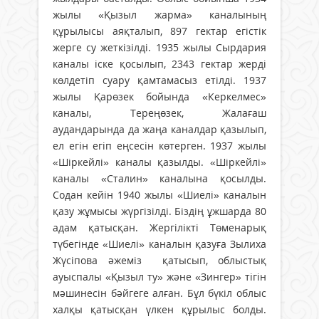
жылы «Қызыл жарма» каналының
құрылысы аяқталып, 897 гектар егістік
жерге су жеткізілді. 1935 жылы Сырдария
каналы іске қосылып, 2343 гектар жерді
көлдетіп суару қамтамасыз етілді. 1937
жылы Қарөзек бойында «Керкелмес»
каналы, Тереңөзек, Жалағаш
аудандарында да жаңа каналдар қазылып,
ел егін егіп еңсесін көтерген. 1937 жылы
«Шіркейлі» каналы қазылды. «Шіркейлі»
каналы «Сталин» каналына қосылды.
Содан кейін 1940 жылы «Шиелі» каналын
қазу жұмысы жүргізілді. Біздің ұжшарда 80
адам қатысқан. Жергілікті Төменарық
түбегінде «Шиелі» каналын қазуға Зылиха
Жүсіпова әжеміз қатысып, облыстық
ауыспалы «Қызыл ту» және «Зингер» тігін
мәшинесін бәйгеге алған. Бұл бүкіл облыс
халқы қатысқан үлкен құрылыс болды.