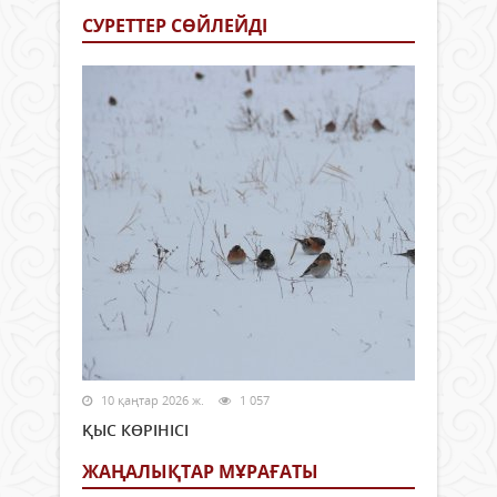
СУРЕТТЕР СӨЙЛЕЙДI
10 қаңтар 2026 ж.
1 057
ҚЫС КӨРІНІСІ
ЖАҢАЛЫҚТАР МҰРАҒАТЫ