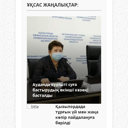
ҰҚСАС ЖАҢАЛЫҚТАР:
Ауданда күрішті суға
бастырудың екінші кезеңі
басталды
Қызылордада
тұрғын үй мен жаңа
көпір пайдалануға
берілді