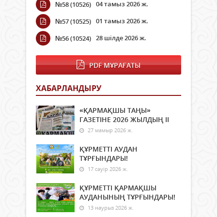
04 тамыз 2026 ж.
№58 (10526)
01 тамыз 2026 ж.
№57 (10525)
28 шілде 2026 ж.
№56 (10524)
PDF МҰРАҒАТЫ
ХАБАРЛАНДЫРУ
«ҚАРМАҚШЫ ТАҢЫ»
ГАЗЕТІНЕ 2026 ЖЫЛДЫҢ ІI
27 мамыр 2026 ж.
ҚҰРМЕТТІ АУДАН
ТҰРҒЫНДАРЫ!
17 сәуір 2026 ж.
ҚҰРМЕТТІ ҚАРМАҚШЫ
АУДАНЫНЫҢ ТҰРҒЫНДАРЫ!
13 наурыз 2026 ж.