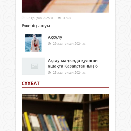
02 қаңтар 2025 ж.
3 595
Әженің ашуы
Ақсұлу
29 желтоқсан 2024 ж.
Ақтау маңында құлаған
ұшақта Қазақстанның 6
25 желтоқсан 2024 ж.
СҰХБАТ