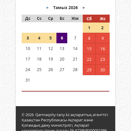
«
Тамыз 2026 »
Дс
Сс
Ср
Бс
Жм
Сб
Жс
1
2
3
4
5
6
7
8
9
10
11
12
13
14
15
16
17
18
19
20
21
22
23
24
25
26
27
28
29
30
31
© 2026. Qarmaqshy-tany.kz ақпараттық агенттігі.
Қазақстан Республикасы Ақпарат және
Қоғамдық даму министрлігі, Ақпарат
комитетінің тіркеу туралы № KZ39VPY00052386