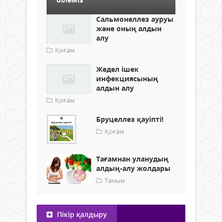
Сальмонеллез ауруы
және оның алдын
алу
Қоғам
Жедел ішек
инфекциясының
алдын алу
Қоғам
Бруцеллез қауіпті!
Қоғам
Тағамнан уланудың
алдың-алу жолдары
Таным
Пікір қалдыру