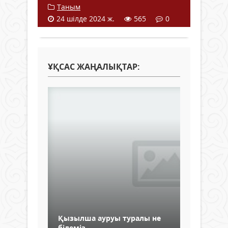
Таным
24 шілде 2024 ж.
565
0
ҰҚСАС ЖАҢАЛЫҚТАР:
Қызылша ауруы туралы не
білеміз