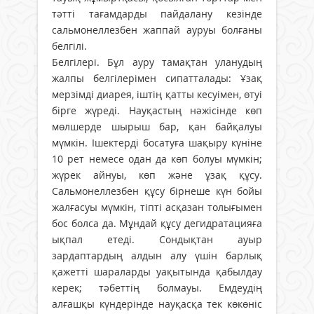
тәтті тағамдарды пайдалану кезінде
сальмонеллезбен жаппай ауруы болғаны
белгілі.
Белгілері. Бұл ауру тамақтан уланудың
жалпы белгілерімен сипатталады: Ұзақ
мерзімді диарея, іштің қатты кесуімен, өтуі
бірге жүреді. Науқастың нәжісінде көп
мөлшерде шырыш бар, қан байқалуы
мүмкін. Ішектерді босатуға шақыру күніне
10 рет немесе одан да көп болуы мүмкін;
жүрек айнуы, көп және ұзақ құсу.
Сальмонеллезбен құсу бірнеше күн бойы
жалғасуы мүмкін, тіпті асқазан толығымен
бос болса да. Мұндай құсу дегидратацияға
ықпал етеді. Сондықтан ауыр
зардаптардың алдын алу үшін барлық
қажетті шараларды уақытында қабылдау
керек; тәбеттің болмауы. Емдеудің
алғашқы күндерінде науқасқа тек көкөніс