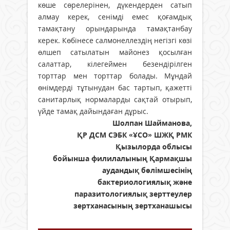
көше сөрелерінен, дүкендерден сатып
алмау керек, сенімді емес қоғамдық
тамақтану орындарында тамақтанбау
керек. Көбінесе салмонеллездің негізгі көзі
өлшеп сатылатын майонез қосылған
салаттар, кілегеймен безендірілген
торттар мен торттар болады. Мұндай
өнімдерді тұтынудан бас тартып, қажетті
санитарлық нормаларды сақтай отырып,
үйде тамақ дайындаған дұрыс.
Шолпан Шайманова,
ҚР ДСМ СЭБК «ҰСО» ШЖҚ РМК
Қызылорда облысы
бойынша филилалының Қармақшы
аудандық бөлімшесінің
бактериологиялық және
паразитологиялық зерттеулер
зертханасының зертханашысы