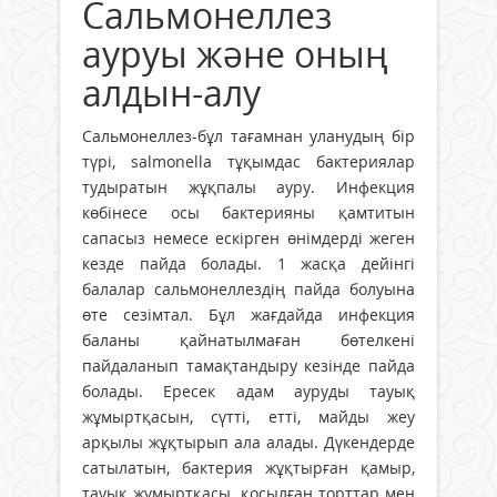
Сальмонеллез
ауруы және оның
алдын-алу
Сальмонеллез-бұл тағамнан уланудың бір
түрі, salmonella тұқымдас бактериялар
тудыратын жұқпалы ауру. Инфекция
көбінесе осы бактерияны қамтитын
сапасыз немесе ескірген өнімдерді жеген
кезде пайда болады. 1 жасқа дейінгі
балалар сальмонеллездің пайда болуына
өте сезімтал. Бұл жағдайда инфекция
баланы қайнатылмаған бөтелкені
пайдаланып тамақтандыру кезінде пайда
болады. Ересек адам ауруды тауық
жұмыртқасын, сүтті, етті, майды жеу
арқылы жұқтырып ала алады. Дүкендерде
сатылатын, бактерия жұқтырған қамыр,
тауық жұмыртқасы, қосылған торттар мен