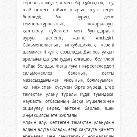
сорпасын жеуге немесе бір сұйықтық – су,
шай немесе табиғи шырын ішуге кеңес
беріледі; бас ауруы, дене
температурасының жоғарылауы,
қалтырау, сүйектер мен буындардың
ауруы, дененің жалпы әлсіздігі.
Сальмонелланың инкубациялық кезеңі
шамамен 4 күнге созылады. Дәл осы уақыт
аралығында уланудың алғашқы белгілері
пайда болады. Жаңа туған нәрестелердегі
сальмонеллез баланың қатты
мазасыздығымен, ұйқының болмауымен,
жиі нәжіспен, құсумен бірге жүреді. Егер
тамақтан улану туралы күдік туындаса,
науқасты отбасының басқа мүшелерінен
оқшаулау керек, өйткені барлық ішек
инфекциясы өте жұқпалы.
Алдын алу. Көптеген тамақтан уланудың
алдын алуға болады, егер сақтауға қажетті
ережелер мен санитарлық нормаларды