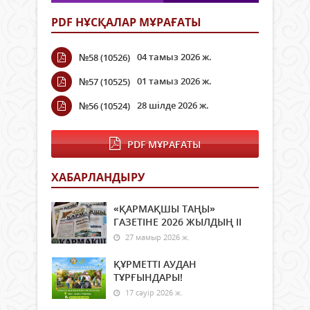
PDF НҰСҚАЛАР МҰРАҒАТЫ
04 тамыз 2026 ж.
№58 (10526)
01 тамыз 2026 ж.
№57 (10525)
28 шілде 2026 ж.
№56 (10524)
PDF МҰРАҒАТЫ
ХАБАРЛАНДЫРУ
«ҚАРМАҚШЫ ТАҢЫ»
ГАЗЕТІНЕ 2026 ЖЫЛДЫҢ ІI
27 мамыр 2026 ж.
ҚҰРМЕТТІ АУДАН
ТҰРҒЫНДАРЫ!
17 сәуір 2026 ж.