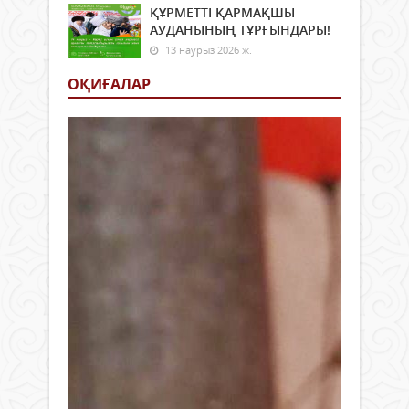
ҚҰРМЕТТІ ҚАРМАҚШЫ
АУДАНЫНЫҢ ТҰРҒЫНДАРЫ!
13 наурыз 2026 ж.
ОҚИҒАЛАР