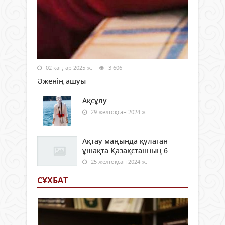
02 қаңтар 2025 ж.
3 606
Әженің ашуы
Ақсұлу
29 желтоқсан 2024 ж.
Ақтау маңында құлаған
ұшақта Қазақстанның 6
25 желтоқсан 2024 ж.
СҰХБАТ