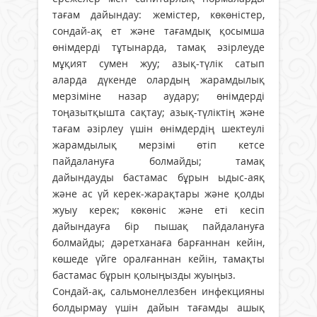
тағам дайындау: жемістер, көкөністер,
сондай-ақ ет және тағамдық қосымша
өнімдерді тұтынарда, тамақ әзірлеуде
мұқият сумен жуу; азық-түлік сатып
аларда дүкенде олардың жарамдылық
мерзіміне назар аудару; өнімдерді
тоңазытқышта сақтау; азық-түліктің және
тағам әзірлеу үшін өнімдердің шектеулі
жарамдылық мерзімі өтіп кетсе
пайдалануға болмайды; тамақ
дайындауды бастамас бұрын ыдыс-аяқ
және ас үй керек-жарақтары және қолды
жуыу керек; көкөніс және еті кесіп
дайындауға бір пышақ пайдалануға
болмайды; дәретханаға барғаннан кейін,
көшеде үйге оралғаннан кейін, тамақты
бастамас бұрын қолыңызды жуыңыз.
Сондай-ақ, сальмонеллезбен инфекцияны
болдырмау үшін дайын тағамды ашық