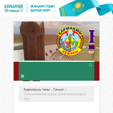
Қармақшы таңы
»
Таным
»
Сальмонеллез ауруы және оның алдын-
алу