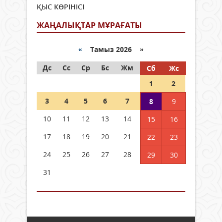
ҚЫС КӨРІНІСІ
ЖАҢАЛЫҚТАР МҰРАҒАТЫ
«
Тамыз 2026 »
Дс
Сс
Ср
Бс
Жм
Сб
Жс
1
2
3
4
5
6
7
8
9
10
11
12
13
14
15
16
17
18
19
20
21
22
23
24
25
26
27
28
29
30
31