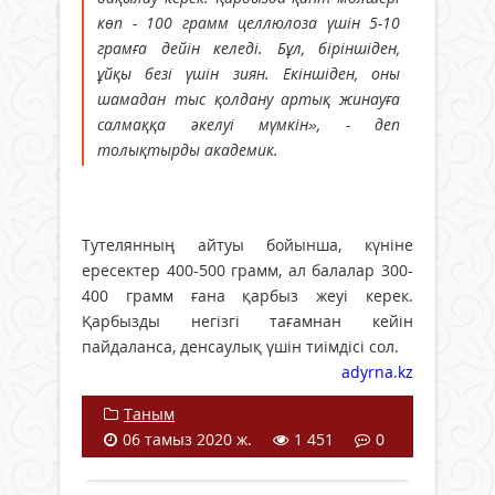
көп - 100 грамм целлюлоза үшін 5-10
грамға дейін келеді. Бұл, біріншіден,
ұйқы безі үшін зиян. Екіншіден, оны
шамадан тыс қолдану артық жинауға
салмаққа әкелуі мүмкін», - деп
толықтырды академик.
Тутелянның айтуы бойынша, күніне
ересектер 400-500 грамм, ал балалар 300-
400 грамм ғана қарбыз жеуі керек.
Қарбызды негізгі тағамнан кейін
пайдаланса, денсаулық үшін тиімдісі сол.
adyrna.kz
Таным
06 тамыз 2020 ж.
1 451
0