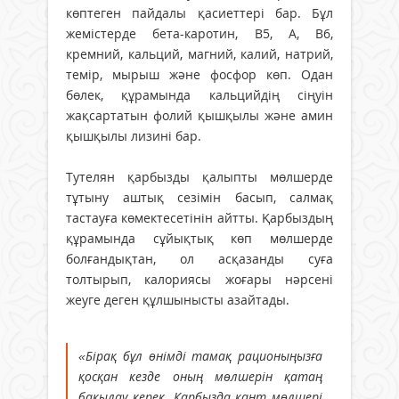
көптеген пайдалы қасиеттері бар. Бұл
жемістерде бета-каротин, B5, A, B6,
кремний, кальций, магний, калий, натрий,
темір, мырыш және фосфор көп. Одан
бөлек, құрамында кальцийдің сіңуін
жақсартатын фолий қышқылы және амин
қышқылы лизині бар.
Тутелян қарбызды қалыпты мөлшерде
тұтыну аштық сезімін басып, салмақ
тастауға көмектесетінін айтты. Қарбыздың
құрамында сұйықтық көп мөлшерде
болғандықтан, ол асқазанды суға
толтырып, калориясы жоғары нәрсені
жеуге деген құлшынысты азайтады.
«Бірақ бұл өнімді тамақ рационыңызға
қосқан кезде оның мөлшерін қатаң
бақылау керек. Қарбызда қант мөлшері