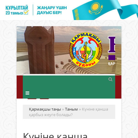
Қармақшы таңы
»
Таным
» Күніне қанша
қарбыз жеуге болады?
Күніне қанша