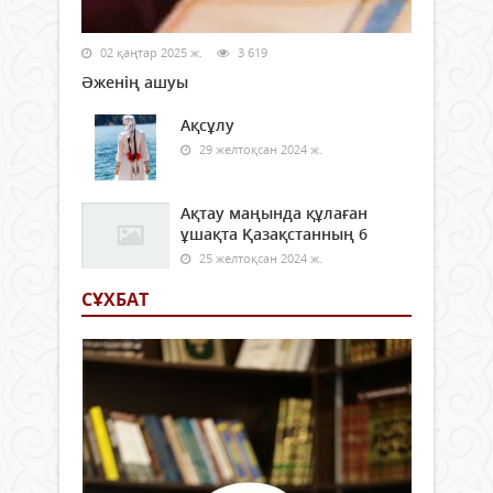
02 қаңтар 2025 ж.
3 619
Әженің ашуы
Ақсұлу
29 желтоқсан 2024 ж.
Ақтау маңында құлаған
ұшақта Қазақстанның 6
25 желтоқсан 2024 ж.
СҰХБАТ