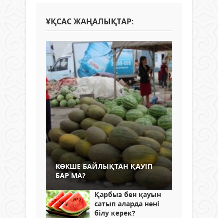
ҰҚСАС ЖАҢАЛЫҚТАР:
КӨКШЕ БАЙЛЫҚТАН ҚАУІП
БАР МА?
Қарбыз бен қауын
сатып аларда нені
білу керек?