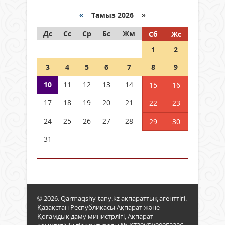
«
Тамыз 2026 »
Дс
Сс
Ср
Бс
Жм
Сб
Жс
1
2
3
4
5
6
7
8
9
10
11
12
13
14
15
16
17
18
19
20
21
22
23
24
25
26
27
28
29
30
31
© 2026. Qarmaqshy-tany.kz ақпараттық агенттігі.
Қазақстан Республикасы Ақпарат және
Қоғамдық даму министрлігі, Ақпарат