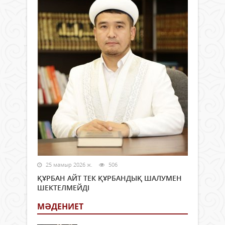
25 мамыр 2026 ж.
506
ҚҰРБАН АЙТ ТЕК ҚҰРБАНДЫҚ ШАЛУМЕН
ШЕКТЕЛМЕЙДІ
МӘДЕНИЕТ