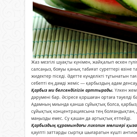
Жаз мезгілі шуақты күнімен, жайқалып өскен гүл
салсаңыз, бояуы қанық табиғат суреттері өзіне т
жидектер піседі. Әдетте күнделікті тұтынатын 
себепті ең дәмді жеміс — қарбыздың адам денса
Қарбыз ми белсенділігін арттырады.
Үлкен жемі
дәрумені бар. Әсіресе қоршаған ортаға тәуелді 
Адамның миында қанша сұйықтық болса, қарбызд
сұйықтық концентрациясына тең болғандықтан, д
маңызды емес. Су қашан да артықтық етпейді.
Қарбыздың құрамындағы ликопин мөлшері қызан
қауіпті заттарды сыртқа шығаратын күшті антио