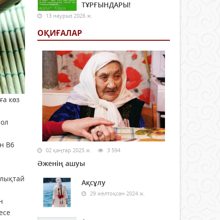
ТҰРҒЫНДАРЫ!
13 наурыз 2026 ж.
ОҚИҒАЛАР
ға көз
Сол
н В6
02 қаңтар 2025 ж.
3 594
Әженің ашуы
рлықтай
Ақсұлу
29 желтоқсан 2024 ж.
н
есе