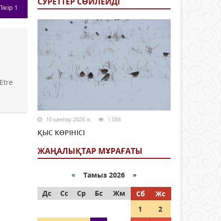
СУРЕТТЕР СӨЙЛЕЙДI
Пікір
1
Etre
10 қаңтар 2026 ж.
1 056
ҚЫС КӨРІНІСІ
ЖАҢАЛЫҚТАР МҰРАҒАТЫ
«
Тамыз 2026 »
Дс
Сс
Ср
Бс
Жм
Сб
Жс
1
2