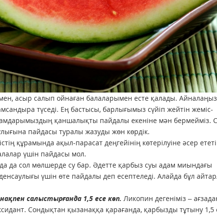
імен, асыр салып ойнаған балаларымен есте қалады. Айналаңыз
амсандыра түседі. Ең бастысы, барлығымыз сүйіп жейтін жеміс-
тағамдарымыздың қаншалықты пайдалы екеніне мән бермейміз. 
улығына пайдасы туралы жазуды жөн көрдік.
стің құрамында ақыл-парасат деңгейінің көтерілуіне әсер ететі
балалар үшін пайдасы мол.
а да сол мөлшерде су бар. Әдетте қарбыз суы адам миындағы
енсаулығы үшін өте пайдалы деп есептеледі. Алайда бұл айта
ақпен салыстырғанда 1,5 есе көп.
Ликопин дегеніміз – ағзада
ксидант. Сондықтан қызанаққа қарағанда, қарбызды тұтыну 1,5 