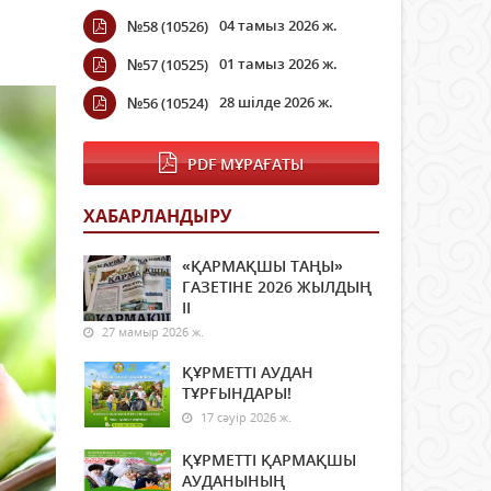
04 тамыз 2026 ж.
№58 (10526)
01 тамыз 2026 ж.
№57 (10525)
28 шілде 2026 ж.
№56 (10524)
PDF МҰРАҒАТЫ
ХАБАРЛАНДЫРУ
«ҚАРМАҚШЫ ТАҢЫ»
ГАЗЕТІНЕ 2026 ЖЫЛДЫҢ
ІI
27 мамыр 2026 ж.
ҚҰРМЕТТІ АУДАН
ТҰРҒЫНДАРЫ!
17 сәуір 2026 ж.
ҚҰРМЕТТІ ҚАРМАҚШЫ
АУДАНЫНЫҢ