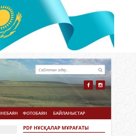
ЙНЕБАЯН
ФОТОБАЯН
БАЙЛАНЫСТАР
PDF НҰСҚАЛАР МҰРАҒАТЫ