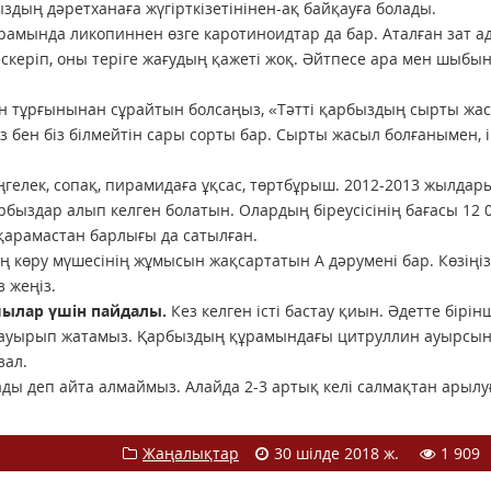
дың дәретханаға жүгірткізетінінен-ақ байқауға болады.
амында ликопиннен өзге каротиноидтар да бар. Аталған зат а
ескеріп, оны теріге жағудың қажеті жоқ. Әйтпесе ара мен шыбын
н тұрғынынан сұрайтын болсаңыз, «Тәтті қарбыздың сырты жасы
з бен біз білмейтін сары сорты бар. Сырты жасыл болғанымен, 
өңгелек, сопақ, пирамидаға ұқсас, төртбұрыш. 2012-2013 жылдар
быздар алып келген болатын. Олардың біреусісінің бағасы 12 
 қарамастан барлығы да сатылған.
көру мүшесінің жұмысын жақсартатын А дәрумені бар. Көзіңіз
 жеңіз.
шылар үшін пайдалы.
Кез келген істі бастау қиын. Әдетте бірінш
ы ауырып жатамыз. Қарбыздың құрамындағы цитруллин ауырсы
зал.
ды деп айта алмаймыз. Алайда 2-3 артық келі салмақтан арылу
Жаңалықтар
30 шілде 2018 ж.
1 909