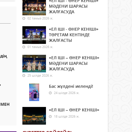
«ЕЛ ІШІ - ӨНЕР КЕНІШІ»
МӘДЕНИ ШАРАСЫ
ЖАЛҒАСУДА
02 тамыз 2026 ж.
«ЕЛ ІШІ - ӨНЕР КЕНІШІ»
ТӨРЕТАМ КЕНТІНДЕ
ЖАЛҒАСТЫ
01 тамыз 2026 ж.
дің
«ЕЛ ІШІ – ӨНЕР КЕНІШІ»
МӘДЕНИ ШАРАСЫ
ЖАЛҒАСУДА
25 шілде 2026 ж.
?
Бас жүлдені иеленді!
24 шілде 2026 ж.
 МЕН
«ЕЛ ІШІ – ӨНЕР КЕНІШІ»
18 шілде 2026 ж.