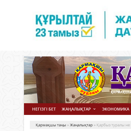
НЕГІЗГІ БЕТ
ЖАҢАЛЫҚТАР
ЭКОНОМИКА
Қармақшы таңы
»
Жаңалықтар
» Қарбыз туралы не б