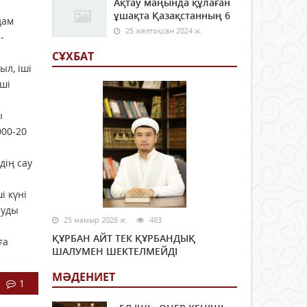
Ақтау маңында құлаған
ұшақта Қазақстанның 6
дам
25 желтоқсан 2024 ж.
-
СҰХБАТ
л, іші
іші
ы
000-20
дің сау
і күні
нуды
25 мамыр 2026 ж.
483
ҚҰРБАН АЙТ ТЕК ҚҰРБАНДЫҚ
ға
ШАЛУМЕН ШЕКТЕЛМЕЙДІ
МӘДЕНИЕТ
1