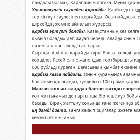
пайдалы болмақ. Қарапайым логика. Мұны қарбыз
Ультракүлгін сәуледен қорғайды.
Қарбыздың құр
терісін күн сәулесінен қорғайды. Осы пайдасын 
шіркейдің жеміне айналып жүрерсіз.
Қарбыз әртүрлі болады.
Қазақстанның кез келге
қызыл болады» деп жауап береді. Алайда оның сі
піскен ананас секілді сап-сары.
Сыртқы пішініне қарай да түрлі болып келеді: д
көршілес Ресей еліне жапондық төртбұрышты қар
000 рубльді құраған. Бағасының қымбат екеніне
Қарбыз көзге пайдалы.
Оның құрамында адамның 
болғанын қаласаңыз, күнделікті 100 грамм қарбыз
Мансап жолын жаңадан бастап жатқан спорт
көп жаттығамыз деп артынша бірнеше күн бой
басады. Бірақ жаттығу соңында ғана жегеніңіз аб
Ең дәмді диета.
Таңғажайып оқиғалар жүзеге аса
көмектсетініні анық.