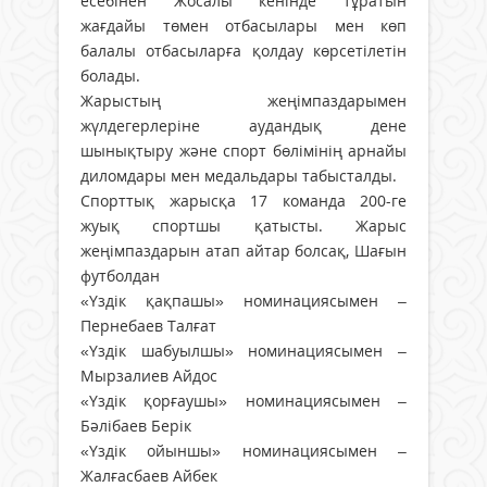
есебінен Жосалы кенінде тұратын
жағдайы төмен отбасылары мен көп
балалы отбасыларға қолдау көрсетілетін
болады.
Жарыстың жеңімпаздарымен
жүлдегерлеріне аудандық дене
шынықтыру және спорт бөлімінің арнайы
диломдары мен медальдары табысталды.
Спорттық жарысқа 17 команда 200-ге
жуық спортшы қатысты. Жарыс
жеңімпаздарын атап айтар болсақ, Шағын
футболдан
«Үздік қақпашы» номинациясымен –
Пернебаев Талғат
«Үздік шабуылшы» номинациясымен –
Мырзалиев Айдос
«Үздік қорғаушы» номинациясымен –
Бәлібаев Берік
«Үздік ойыншы» номинациясымен –
Жалғасбаев Айбек