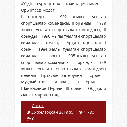
«Үздік сұрмерген» номинациясымен –
Орынтаев Медет
І орынды – 1992 жылы туылған
спортшылар командасы, ІІ орынды – 1988
жылы туылған спортшылар командасы, ІІІ
орынды – 1990 жылы туылған спортшылар
командасы иеленді. Арқан тарыстан І
орын – 1984 жылы туылған спортшылар
командасы, ІІ орын – 1985 жылы туылған
спортшылар командасы, ІІІ орынды- 1989
жылы туылған спортшылар командасы
иеленді. Гіртасын көтеруден І орын –
Мұқамбетов Салават, ІІ орын –
Шаймаханов Нұрлан, ІІІ орын – Әбдіқали
Әділет марапатталды.
Спорт
25 желтоқсан 2018 ж.
1 780
0