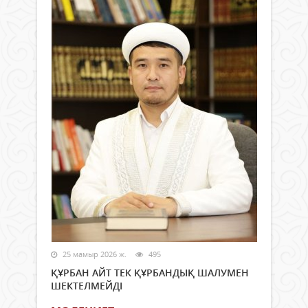
25 мамыр 2026 ж.
495
ҚҰРБАН АЙТ ТЕК ҚҰРБАНДЫҚ ШАЛУМЕН
ШЕКТЕЛМЕЙДІ