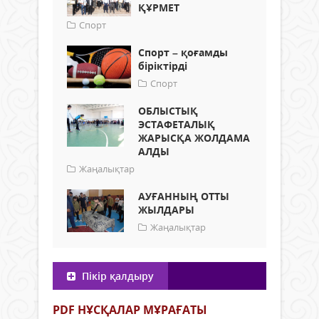
ҚҰРМЕТ
Спорт
Спорт – қоғамды
біріктірді
Спорт
ОБЛЫСТЫҚ
ЭСТАФЕТАЛЫҚ
ЖАРЫСҚА ЖОЛДАМА
АЛДЫ
Жаңалықтар
АУҒАННЫҢ ОТТЫ
ЖЫЛДАРЫ
Жаңалықтар
Пікір қалдыру
PDF НҰСҚАЛАР МҰРАҒАТЫ