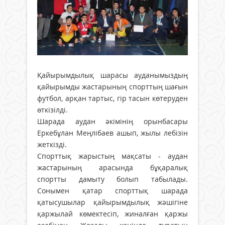
Қайырымдылық шарасы ауданымыздың
қайырымды жастарының спорттың шағын
футбол, арқан тартыс, гір тасын көтеруден
өткізілді.
Шарада аудан әкімінің орынбасары
Еркебұлан Меңлібаев ашып, жылы лебізін
жеткізді.
Спорттық жарыстың мақсаты - аудан
жастарының арасында бұқаралық
спортты дамыту болып табылады.
Сонымен қатар спорттық шарада
қатысушылар қайырымдылық жәшігіне
қаржылай көмектесіп, жиналған қаржы