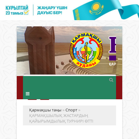
Қармақшы таңы
»
Спорт
»
ҚАРМАҚШЫЛЫҚ ЖАСТАРДЫҢ
ҚАЙЫРЫМДЫЛЫҚ ТУРНИРІ ӨТТІ