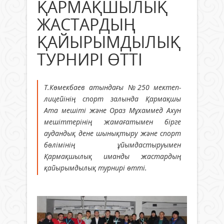
ҚАРМАҚШЫЛЫҚ
ЖАСТАРДЫҢ
ҚАЙЫРЫМДЫЛЫҚ
ТУРНИРІ ӨТТІ
Т.Көмекбаев атындағы №250 мектеп-
лицейінің спорт залында Қармақшы
Ата мешіті және Ораз Мұхаммед Ахун
мешіттерінің жамағатымен бірге
аудандық дене шынықтыру және спорт
бөлімінің ұйымдастыруымен
Қармақшылық иманды жастардың
қайырымдылық турнирі өтті.