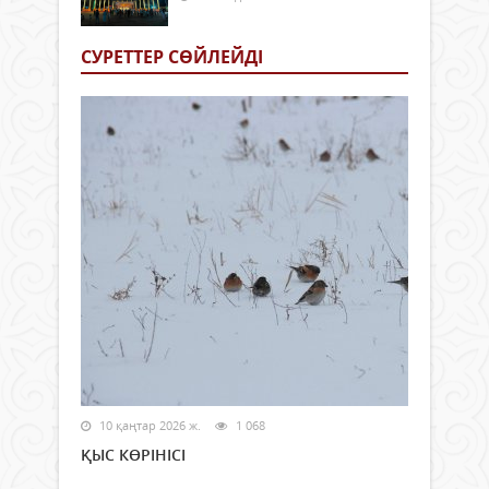
СУРЕТТЕР СӨЙЛЕЙДI
10 қаңтар 2026 ж.
1 068
ҚЫС КӨРІНІСІ