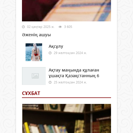
02 қаңтар 2025 ж.
3 605
Әженің ашуы
Ақсұлу
29 желтоқсан 2024 ж.
Ақтау маңында құлаған
ұшақта Қазақстанның 6
25 желтоқсан 2024 ж.
СҰХБАТ