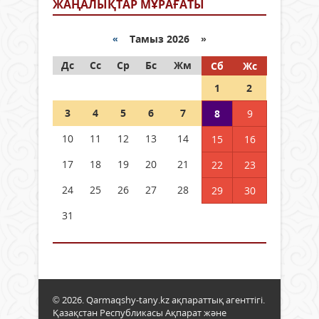
ЖАҢАЛЫҚТАР МҰРАҒАТЫ
«
Тамыз 2026 »
Дс
Сс
Ср
Бс
Жм
Сб
Жс
1
2
3
4
5
6
7
8
9
10
11
12
13
14
15
16
17
18
19
20
21
22
23
24
25
26
27
28
29
30
31
© 2026. Qarmaqshy-tany.kz ақпараттық агенттігі.
Қазақстан Республикасы Ақпарат және