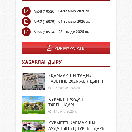
04 тамыз 2026 ж.
№58 (10526)
01 тамыз 2026 ж.
№57 (10525)
28 шілде 2026 ж.
№56 (10524)
PDF МҰРАҒАТЫ
ХАБАРЛАНДЫРУ
«ҚАРМАҚШЫ ТАҢЫ»
ГАЗЕТІНЕ 2026 ЖЫЛДЫҢ ІI
27 мамыр 2026 ж.
ҚҰРМЕТТІ АУДАН
ТҰРҒЫНДАРЫ!
17 сәуір 2026 ж.
ҚҰРМЕТТІ ҚАРМАҚШЫ
АУДАНЫНЫҢ ТҰРҒЫНДАРЫ!