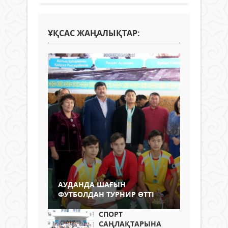
ҰҚСАС ЖАҢАЛЫҚТАР:
АУДАНДА ШАҒЫН
ФУТБОЛДАН ТУРНИР ӨТТІ
СПОРТ
САҢЛАҚТАРЫНА