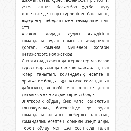
шахмат, қазақ күресі, волейбол, гір спорты,
үстел теннисі, баскетбол, футбол, жүзу
және өзге де спорт түрлерінен бақ сынап,
өздерінің шеберлігі мен төзімділігін паш
етті.
Аталған додада аудан әкімдігінің
командасы аудан намысын абыроймен
қорғап, команда мүшелері жоғары
нәтижелерге қол жеткізді.
Спартакиада аясында жерлестеріміз қазақ
күресі жарысында ерекше қайсарлық пен
жігер танытып, командалық есепте ІІ
орынға ие болды. Бұл нәтиже команданың
дайындық деңгейі мен жеңіске деген
ұмтылысының айқын көрінісі болды.
Зияткерлік ойдың биік үлгісі саналатын
тоғызқұмалақ бәсекесінде де аудан
командасы жоғары шеберлік танытып,
командалық есепте ІІ орынды жеңіп алды.
Терең ойлау мен дәл есептеуді талап