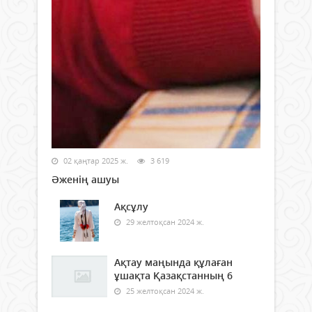
02 қаңтар 2025 ж.
3 619
Әженің ашуы
Ақсұлу
29 желтоқсан 2024 ж.
Ақтау маңында құлаған
ұшақта Қазақстанның 6
25 желтоқсан 2024 ж.