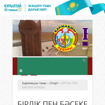
Қармақшы таңы
»
Спорт
» БІРЛІК ПЕН
БӘСЕКЕ АЛАҢЫ
БІРЛІК ПЕН БӘСЕКЕ