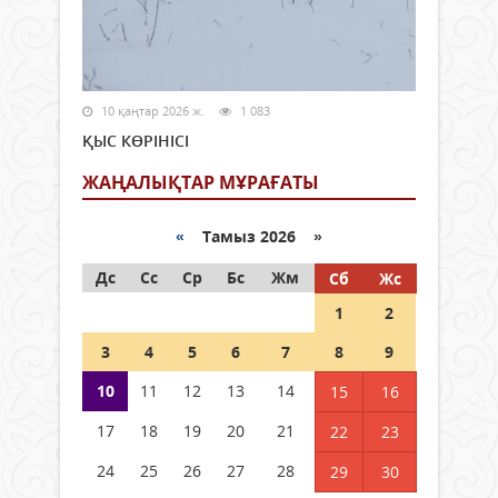
10 қаңтар 2026 ж.
1 083
ҚЫС КӨРІНІСІ
ЖАҢАЛЫҚТАР МҰРАҒАТЫ
«
Тамыз 2026 »
Дс
Сс
Ср
Бс
Жм
Сб
Жс
1
2
3
4
5
6
7
8
9
10
11
12
13
14
15
16
17
18
19
20
21
22
23
24
25
26
27
28
29
30