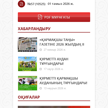
01 тамыз 2026 ж.
№57 (10525)
PDF МҰРАҒАТЫ
ХАБАРЛАНДЫРУ
«ҚАРМАҚШЫ ТАҢЫ»
ГАЗЕТІНЕ 2026 ЖЫЛДЫҢ ІI
27 мамыр 2026 ж.
ҚҰРМЕТТІ АУДАН
ТҰРҒЫНДАРЫ!
17 сәуір 2026 ж.
ҚҰРМЕТТІ ҚАРМАҚШЫ
АУДАНЫНЫҢ ТҰРҒЫНДАРЫ!
13 наурыз 2026 ж.
ОҚИҒАЛАР