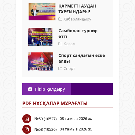
ҚҰРМЕТТІ АУДАН
ТҰРҒЫНДАРЫ!
Хабарландыру
Самбодан турнир
өтті
Қоғам
Спорт саңлағын еске
алды
Спорт
Пікір қалдыру
PDF НҰСҚАЛАР МҰРАҒАТЫ
08 тамыз 2026 ж.
№59 (10527)
04 тамыз 2026 ж.
№58 (10526)