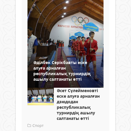
Әділбек Серікбавты еске
алуға арналған
республикалық турнирдің
ашылу салтанаты өтті
Әсет Сүлейменовті
еске алуға арналған
дзюдодан
республикалық
турнирдің ашылу
салтанаты өтті
Спорт