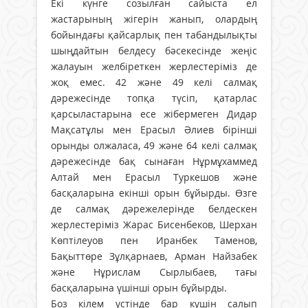
Екі күнге созылған сайыста ел
жастарының жігерін жанып, олардың
бойындағы қайсарлық пен табандылықты
шыңдайтын белдесу бәсекесінде жеңіс
жалауын желбіреткен жерлестеріміз де
жоқ емес. 42 және 49 келі салмақ
дәрежесінде топқа түсіп, қатарлас
қарсыластарына есе жібермеген Дидар
Мақсатұлы мен Ерасыл Әлиев бірінші
орынды олжаласа, 49 және 64 келі салмақ
дәрежесінде бақ сынаған Нұрмұхаммед
Алтай мен Ерасыл Туркешов және
басқаларына екінші орын бұйырды. Өзге
де салмақ дәрежелерінде белдескен
жерлестеріміз Жарас Бисенбеков, Шерхан
Көптілеуов пен Иранбек Таменов,
Бақыттөре Зұлқарнаев, Арман Найзабек
және Нұрислам Сырлыбаев, тағы
басқаларына үшінші орын бұйырды.
Боз кілем үстінде бар күшін салып