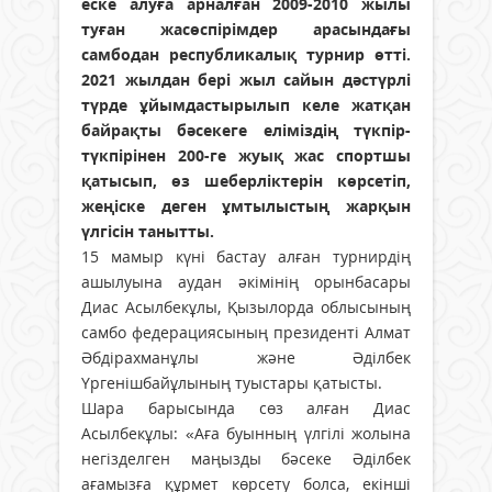
еске алуға арналған 2009-2010 жылы
туған жасөспірімдер арасындағы
самбодан республикалық турнир өтті.
2021 жылдан бері жыл сайын дәстүрлі
түрде ұйымдастырылып келе жатқан
байрақты бәсекеге еліміздің түкпір-
түкпірінен 200-ге жуық жас спортшы
қатысып, өз шеберліктерін көрсетіп,
жеңіске деген ұмтылыстың жарқын
үлгісін танытты.
15 мамыр күні бастау алған турнирдің
ашылуына аудан әкімінің орынбасары
Диас Асылбекұлы, Қызылорда облысының
самбо федерациясының президенті Алмат
Әбдірахманұлы және Әділбек
Үргенішбайұлының туыстары қатысты.
Шара барысында сөз алған Диас
Асылбекұлы: «Аға буынның үлгілі жолына
негізделген маңызды бәсеке Әділбек
ағамызға құрмет көрсету болса, екінші