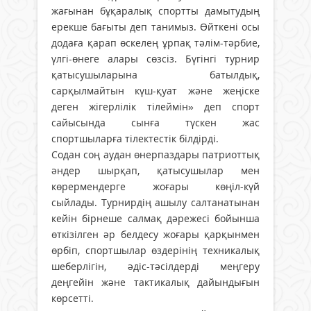
жағынан бұқаралық спортты дамытудың
ерекше бағыты деп танимыз. Өйткені осы
додаға қарап өскелең ұрпақ тәлім-тәрбие,
үлгі-өнеге алары сөзсіз. Бүгінгі турнир
қатысушыларына батылдық,
сарқылмайтын күш-қуат және жеңіске
деген жігерлілік тілеймін» деп спорт
сайысында сынға түскен жас
спортшыларға тілектестік білдірді.
Содан соң аудан өнерпаздары патриоттық
әндер шырқап, қатысушылар мен
көрермендерге жоғары көңіл-күй
сыйлады. Турнирдің ашылу салтанатынан
кейін бірнеше салмақ дәрежесі бойынша
өткізілген әр белдесу жоғары қарқынмен
өрбіп, спортшылар өздерінің техникалық
шеберлігін, әдіс-тәсілдерді меңгеру
деңгейін және тактикалық дайындығын
көрсетті.