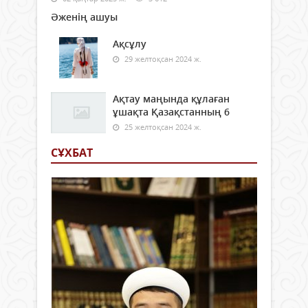
Әженің ашуы
Ақсұлу
29 желтоқсан 2024 ж.
Ақтау маңында құлаған
ұшақта Қазақстанның 6
25 желтоқсан 2024 ж.
СҰХБАТ