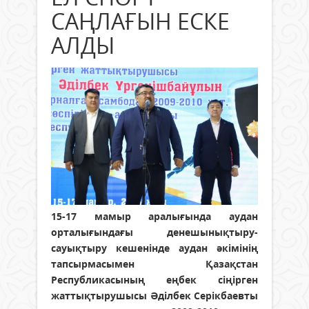
САҢЛАҒЫН ЕСКЕ
АЛДЫ
15-17 мамыр аралығында аудан
орталығындағы денешынықтыру-
сауықтыру кешенінде аудан әкімінің
тапсырмасымен Қазақстан
Республикасының еңбек сіңірген
жаттықтырушысы Әділбек Серікбаевты