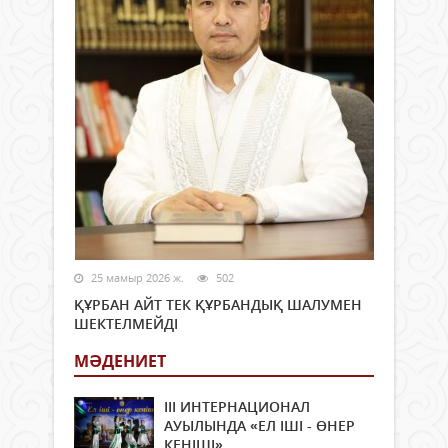
25 мамыр 2026 ж.
502
ҚҰРБАН АЙТ ТЕК ҚҰРБАНДЫҚ ШАЛУМЕН
ШЕКТЕЛМЕЙДІ
МӘДЕНИЕТ
ІІІ ИНТЕРНАЦИОНАЛ
АУЫЛЫНДА «ЕЛ ІШІ - ӨНЕР
КЕНІШІ»