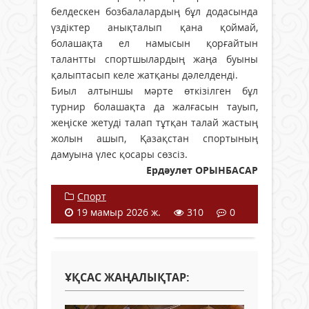
белдескен бозбалалардың бұл додасында
үздіктер анықталып қана қоймай,
болашақта ел намысын қорғайтын
талантты спортшылардың жаңа буыны
қалыптасып келе жатқаны дәлелденді.
Биыл алтыншы мәрте өткізілген бұл
турнир болашақта да жалғасын тауып,
жеңіске жетуді талап тұтқан талай жастың
жолын ашып, Қазақстан спортының
дамуына үлес қосары сөзсіз.
Ердәулет ОРЫНБАСАР
Спорт
19 мамыр 2026 ж.
310
0
ҰҚСАС ЖАҢАЛЫҚТАР: