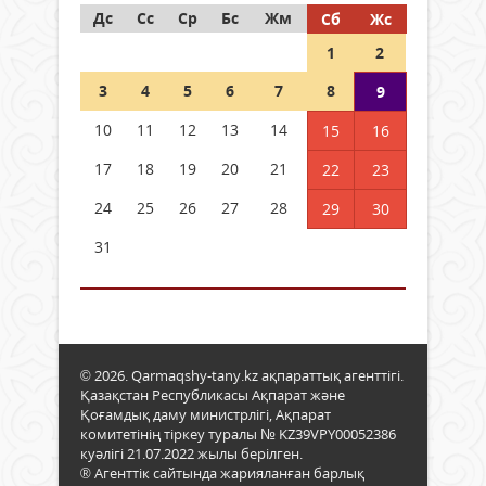
Дс
Сс
Ср
Бс
Жм
Сб
Жс
1
2
3
4
5
6
7
8
9
10
11
12
13
14
15
16
17
18
19
20
21
22
23
24
25
26
27
28
29
30
31
© 2026. Qarmaqshy-tany.kz ақпараттық агенттігі.
Қазақстан Республикасы Ақпарат және
Қоғамдық даму министрлігі, Ақпарат
комитетінің тіркеу туралы № KZ39VPY00052386
куәлігі 21.07.2022 жылы берілген.
® Агенттік сайтында жарияланған барлық