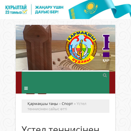
Қармақшы таңы
»
Спорт
» Үстел
теннисінен сайыс өтті
Үстел теннисінен