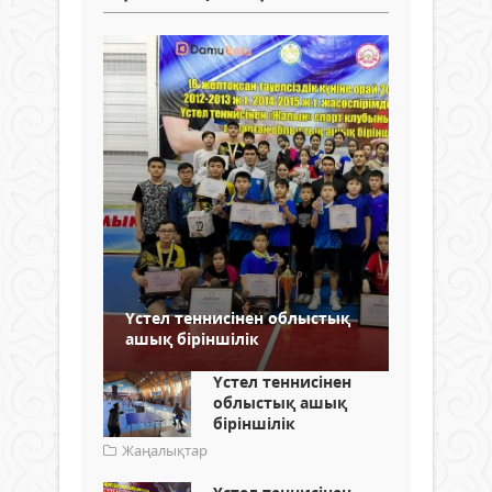
Үстел теннисінен облыстық
ашық біріншілік
Үстел теннисінен
облыстық ашық
біріншілік
Жаңалықтар