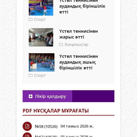
Үстел теннисінен
аудандық біріншілік
өтті
Спорт
Үстел теннисінен
жарыс өтті
Жаңалықтар
Үстел теннисінен
аудандық ашық
біріншілік өтті
Спорт
Пікір қалдыру
PDF НҰСҚАЛАР МҰРАҒАТЫ
04 тамыз 2026 ж.
№58 (10526)
01 тамыз 2026 ж.