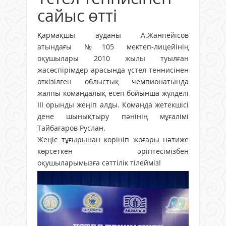
сайыс өтті
Қармақшы ауданы А.Жанпейісов
атындағы №105 мектеп-лицейінің
оқушылары 2010 жылы туылған
жасөспірімдер арасында үстел теннисінен
өткізілген облыстық чемпионатында
жалпы командалық есеп бойынша жүлделі
ІІІ орынды жеңіп алды. Команда жетекшісі
дене шынықтыру пәнінің мұғалімі
Тайбағаров Руслан.
Жеңіс тұғырынан көрініп жоғары нәтиже
көрсеткен әріптесімізбен
оқушыларымызға сәттілік тілейміз!