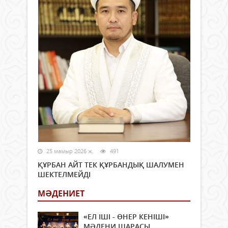
25 мамыр 2026 ж.
491
ҚҰРБАН АЙТ ТЕК ҚҰРБАНДЫҚ ШАЛУМЕН
ШЕКТЕЛМЕЙДІ
МӘДЕНИЕТ
«ЕЛ ІШІ - ӨНЕР КЕНІШІ»
МӘДЕНИ ШАРАСЫ