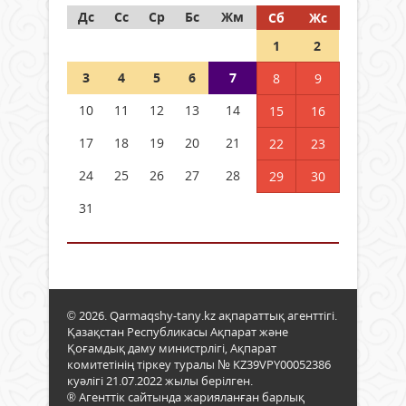
Дс
Сс
Ср
Бс
Жм
Сб
Жс
1
2
3
4
5
6
7
8
9
10
11
12
13
14
15
16
17
18
19
20
21
22
23
24
25
26
27
28
29
30
31
© 2026. Qarmaqshy-tany.kz ақпараттық агенттігі.
Қазақстан Республикасы Ақпарат және
Қоғамдық даму министрлігі, Ақпарат
комитетінің тіркеу туралы № KZ39VPY00052386
куәлігі 21.07.2022 жылы берілген.
® Агенттік сайтында жарияланған барлық