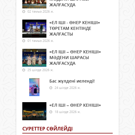
ЖАЛҒАСУДА
02 тамыз 2026 ж.
«ЕЛ ІШІ - ӨНЕР КЕНІШІ»
ТӨРЕТАМ КЕНТІНДЕ
ЖАЛҒАСТЫ
01 тамыз 2026 ж.
«ЕЛ ІШІ – ӨНЕР КЕНІШІ»
МӘДЕНИ ШАРАСЫ
ЖАЛҒАСУДА
25 шілде 2026 ж.
Бас жүлдені иеленді!
24 шілде 2026 ж.
«ЕЛ ІШІ – ӨНЕР КЕНІШІ»
18 шілде 2026 ж.
СУРЕТТЕР СӨЙЛЕЙДI