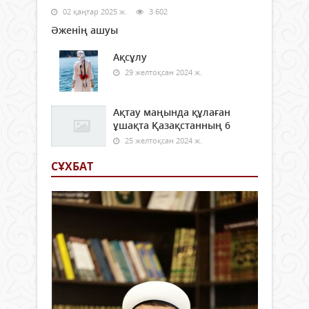
02 қаңтар 2025 ж.
3 602
Әженің ашуы
Ақсұлу
29 желтоқсан 2024 ж.
Ақтау маңында құлаған
ұшақта Қазақстанның 6
25 желтоқсан 2024 ж.
СҰХБАТ