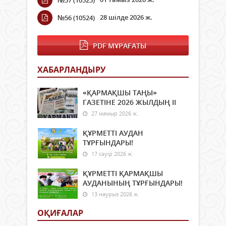
№57 (10525)
28 шілде 2026 ж.
№56 (10524)
PDF МҰРАҒАТЫ
ХАБАРЛАНДЫРУ
«ҚАРМАҚШЫ ТАҢЫ»
ГАЗЕТІНЕ 2026 ЖЫЛДЫҢ ІI
27 мамыр 2026 ж.
ҚҰРМЕТТІ АУДАН
ТҰРҒЫНДАРЫ!
17 сәуір 2026 ж.
ҚҰРМЕТТІ ҚАРМАҚШЫ
АУДАНЫНЫҢ ТҰРҒЫНДАРЫ!
13 наурыз 2026 ж.
ОҚИҒАЛАР