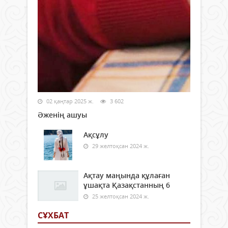
02 қаңтар 2025 ж.
3 602
Әженің ашуы
Ақсұлу
29 желтоқсан 2024 ж.
Ақтау маңында құлаған
ұшақта Қазақстанның 6
25 желтоқсан 2024 ж.
СҰХБАТ