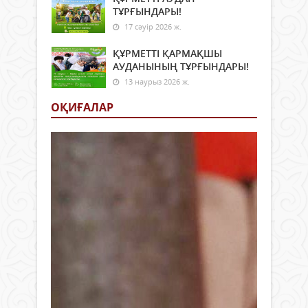
ТҰРҒЫНДАРЫ!
17 сәуір 2026 ж.
ҚҰРМЕТТІ ҚАРМАҚШЫ
АУДАНЫНЫҢ ТҰРҒЫНДАРЫ!
13 наурыз 2026 ж.
ОҚИҒАЛАР