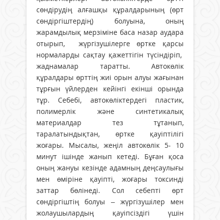
сөндірудің алғашқы құралдарының (өрт
сөндіргіштердің) болуына, оның
жарамдылық мерзіміне баса назар аудара
отырып, жүргізушілерге өртке қарсы
нормаларды сақтау қажеттігін түсіндіріп,
жаднамалар таратты. Автокөлік
құралдары өрттің жиі орын алуы жағынан
тұрғын үйлерден кейінгі екінші орында
тұр. Себебі, автокөліктердегі пластик,
полимерлік және синтетикалық
материалдар тез тұтанып,
таралатындықтан, өртке қауіптілігі
жоғары. Мысалы, жеңіл автокөлік 5- 10
минут ішінде жанып кетеді. Бұған қоса
оның жануы кезінде адамның деңсаулығы
мен өміріне қауіпті, жоғары токсинді
заттар бөлінеді. Сол себепті өрт
сөндіргіштің болуы – жүргізушілер мен
жолаушылардың қауіпсіздігі үшін