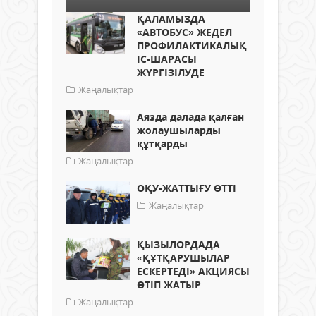
ҚАЛАМЫЗДА
«АВТОБУС» ЖЕДЕЛ
ПРОФИЛАКТИКАЛЫҚ
ІС-ШАРАСЫ
ЖҮРГІЗІЛУДЕ
Жаңалықтар
Аязда далада қалған
жолаушыларды
құтқарды
Жаңалықтар
ОҚУ-ЖАТТЫҒУ ӨТТІ
Жаңалықтар
ҚЫЗЫЛОРДАДА
«ҚҰТҚАРУШЫЛАР
ЕСКЕРТЕДІ» АКЦИЯСЫ
ӨТІП ЖАТЫР
Жаңалықтар