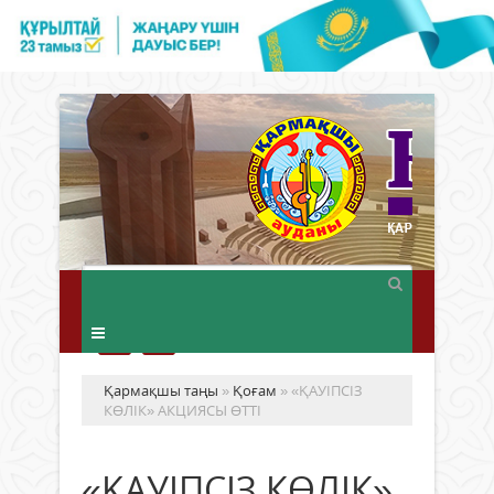
Қармақшы таңы
»
Қоғам
» «ҚАУІПСІЗ
КӨЛІК» АКЦИЯСЫ ӨТТІ
«ҚАУІПСІЗ КӨЛІК»