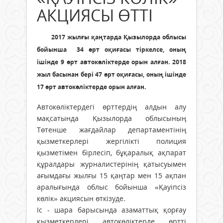
АКЦИЯСЫ ӨТТІ
2017 жылғы қаңтарда Қызылорда облысы
бойынша 34 өрт оқиғасы тіркелсе, оның
ішінде 9 өрт автокөліктерде орын алған. 2018
жыл басынан бері 47 өрт оқиғасы, оның ішінде
17 өрт автокөліктерде орын алған.
Автокөліктердегі өрттердің алдын алу
мақсатында Қызылорда облысының
Төтенше жағдайлар департаментінің
қызметкерлері жергілікті полиция
қызметімен бірлесіп, бұқаралық ақпарат
құралдары журналистерінің қатысуымен
ағымдағы жылғы 15 қаңтар мен 15 ақпан
аралығында облыс бойынша «Қауіпсіз
көлік» акциясын өткізуде.
Іс - шара барысында азаматтық қорғау
қызметкерлері автокөліктерде өртті