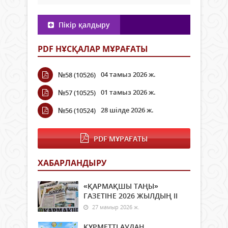
Пікір қалдыру
PDF НҰСҚАЛАР МҰРАҒАТЫ
04 тамыз 2026 ж.
№58 (10526)
01 тамыз 2026 ж.
№57 (10525)
28 шілде 2026 ж.
№56 (10524)
PDF МҰРАҒАТЫ
ХАБАРЛАНДЫРУ
«ҚАРМАҚШЫ ТАҢЫ»
ГАЗЕТІНЕ 2026 ЖЫЛДЫҢ ІI
27 мамыр 2026 ж.
ҚҰРМЕТТІ АУДАН