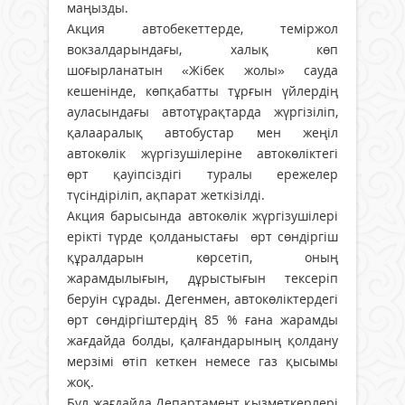
маңызды.
Акция автобекеттерде, теміржол
вокзалдарындағы, халық көп
шоғырланатын «Жібек жолы» сауда
кешенінде, көпқабатты тұрғын үйлердің
ауласындағы автотұрақтарда жүргізіліп,
қалааралық автобустар мен жеңіл
автокөлік жүргізушілеріне автокөліктегі
өрт қауіпсіздігі туралы ережелер
түсіндіріліп, ақпарат жеткізілді.
Акция барысында автокөлік жүргізушілері
ерікті түрде қолданыстағы өрт сөндіргіш
құралдарын көрсетіп, оның
жарамдылығын, дұрыстығын тексеріп
беруін сұрады. Дегенмен, автокөліктердегі
өрт сөндіргіштердің 85 % ғана жарамды
жағдайда болды, қалғандарының қолдану
мерзімі өтіп кеткен немесе газ қысымы
жоқ.
Бұл жағдайда Департамент қызметкерлері