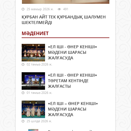
25 мамыр 2026 ж.
491
ҚҰРБАН АЙТ ТЕК ҚҰРБАНДЫҚ ШАЛУМЕН
ШЕКТЕЛМЕЙДІ
МӘДЕНИЕТ
«ЕЛ ІШІ - ӨНЕР КЕНІШІ»
МӘДЕНИ ШАРАСЫ
ЖАЛҒАСУДА
02 тамыз 2026 ж.
«ЕЛ ІШІ - ӨНЕР КЕНІШІ»
ТӨРЕТАМ КЕНТІНДЕ
ЖАЛҒАСТЫ
01 тамыз 2026 ж.
«ЕЛ ІШІ – ӨНЕР КЕНІШІ»
МӘДЕНИ ШАРАСЫ
ЖАЛҒАСУДА
25 шілде 2026 ж.