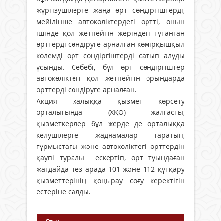
жүргізушілерге жаңа өрт сөндіргіштерді,
мейілінше автокөліктердегі өртті, оның
ішінде қол жетпейтін жеріндегі тұтанған
өрттерді сөндіруге арналған көмірқышқыл
көлемді өрт сөндіргіштерді сатып алуды
ұсынды. Себебі, бұл өрт сөндіргіштер
автокөліктегі қол жетпейтін орындарда
өрттерді сөндіруге арналған.
Акция халыққа қызмет көрсету
орталығында (ХҚО) жалғасты,
қызметкерлер бұл жерде де орталыққа
келушілерге жаднамалар таратып,
тұрмыстағы және автокөліктегі өрттердің
қаупі туралы ескертіп, өрт туындаған
жағдайда тез арада 101 және 112 құтқару
қызметтерінің қоңырау соғу керектігін
естеріне салды.