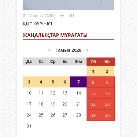
10 қаңтар 2026 ж.
1 063
ҚЫС КӨРІНІСІ
ЖАҢАЛЫҚТАР МҰРАҒАТЫ
«
Тамыз 2026 »
Дс
Сс
Ср
Бс
Жм
Сб
Жс
1
2
3
4
5
6
7
8
9
10
11
12
13
14
15
16
17
18
19
20
21
22
23
24
25
26
27
28
29
30
31