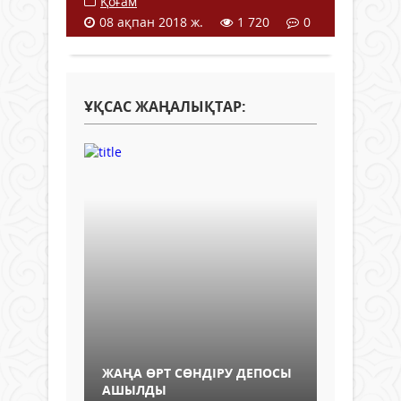
Қоғам
08 ақпан 2018 ж.
1 720
0
ҰҚСАС ЖАҢАЛЫҚТАР:
ЖАҢА ӨРТ СӨНДІРУ ДЕПОСЫ
АШЫЛДЫ