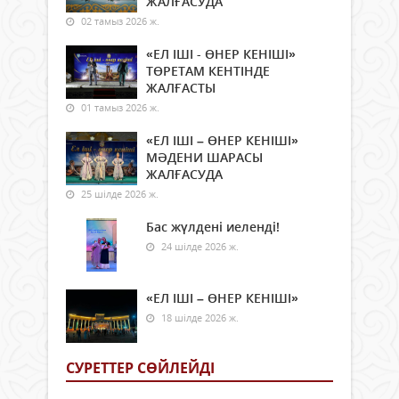
ЖАЛҒАСУДА
02 тамыз 2026 ж.
«ЕЛ ІШІ - ӨНЕР КЕНІШІ»
ТӨРЕТАМ КЕНТІНДЕ
ЖАЛҒАСТЫ
01 тамыз 2026 ж.
«ЕЛ ІШІ – ӨНЕР КЕНІШІ»
МӘДЕНИ ШАРАСЫ
ЖАЛҒАСУДА
25 шілде 2026 ж.
Бас жүлдені иеленді!
24 шілде 2026 ж.
«ЕЛ ІШІ – ӨНЕР КЕНІШІ»
18 шілде 2026 ж.
СУРЕТТЕР СӨЙЛЕЙДI