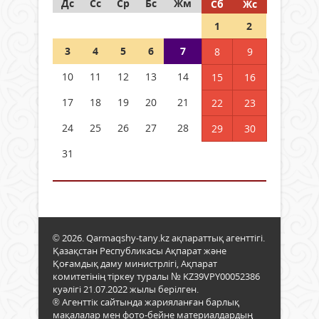
Дс
Сс
Ср
Бс
Жм
Сб
Жс
1
2
3
4
5
6
7
8
9
10
11
12
13
14
15
16
17
18
19
20
21
22
23
24
25
26
27
28
29
30
31
© 2026. Qarmaqshy-tany.kz ақпараттық агенттігі.
Қазақстан Республикасы Ақпарат және
Қоғамдық даму министрлігі, Ақпарат
комитетінің тіркеу туралы № KZ39VPY00052386
куәлігі 21.07.2022 жылы берілген.
® Агенттік сайтында жарияланған барлық
мақалалар мен фото-бейне материалдардың