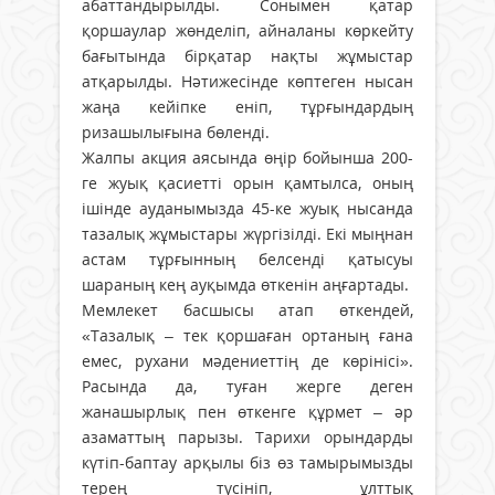
абаттандырылды. Сонымен қатар
қоршаулар жөнделіп, айналаны көркейту
бағытында бірқатар нақты жұмыстар
атқарылды. Нәтижесінде көптеген нысан
жаңа кейіпке еніп, тұрғындардың
ризашылығына бөленді.
Жалпы акция аясында өңір бойынша 200-
ге жуық қасиетті орын қамтылса, оның
ішінде ауданымызда 45-ке жуық нысанда
тазалық жұмыстары жүргізілді. Екі мыңнан
астам тұрғынның белсенді қатысуы
шараның кең ауқымда өткенін аңғартады.
Мемлекет басшысы атап өткендей,
«Тазалық – тек қоршаған ортаның ғана
емес, рухани мәдениеттің де көрінісі».
Расында да, туған жерге деген
жанашырлық пен өткенге құрмет – әр
азаматтың парызы. Тарихи орындарды
күтіп-баптау арқылы біз өз тамырымызды
терең түсініп, ұлттық