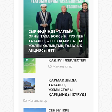
CЫР ӨҢІРІНДЕ «ТАҒЗЫМ
ОРНЫ ТАЗА БОЛСЫН, РУХ ПЕН
ТАЗАЛЫҚ – ЕГІЗ ҰҒЫМ» АТТЫ
ЖАЛПЫХАЛЫҚТЫҚ ТАЗАЛЫҚ
АКЦИЯСЫ ӨТТІ
ҚАДІРЛІ ЖЕРЛЕСТЕР!
Жаңалықтар
ҚАРМАҚШЫДА
ТАЗАЛЫҚ
ЖҰМЫСТАРЫ
ҚАРҚЫНДЫ ЖҮРУДЕ
Жаңалықтар
СЕНБІЛІККЕ