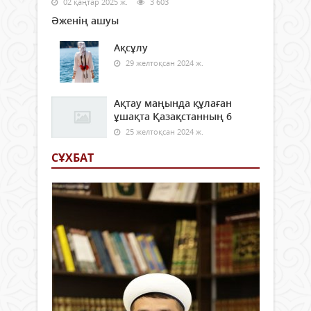
02 қаңтар 2025 ж.
3 603
Әженің ашуы
Ақсұлу
29 желтоқсан 2024 ж.
Ақтау маңында құлаған
ұшақта Қазақстанның 6
25 желтоқсан 2024 ж.
СҰХБАТ