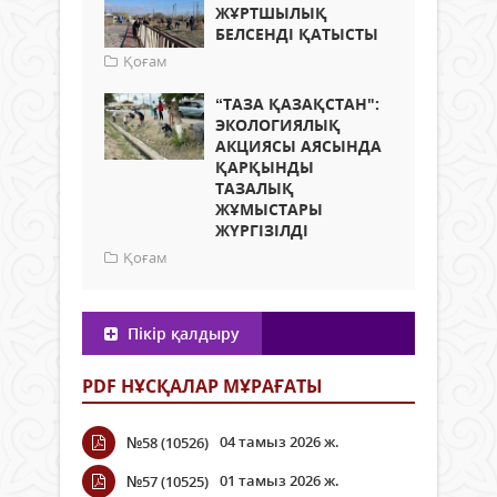
ЖҰРТШЫЛЫҚ
БЕЛСЕНДІ ҚАТЫСТЫ
Қоғам
“ТАЗА ҚАЗАҚСТАН":
ЭКОЛОГИЯЛЫҚ
АКЦИЯСЫ АЯСЫНДА
ҚАРҚЫНДЫ
ТАЗАЛЫҚ
ЖҰМЫСТАРЫ
ЖҮРГІЗІЛДІ
Қоғам
Пікір қалдыру
PDF НҰСҚАЛАР МҰРАҒАТЫ
04 тамыз 2026 ж.
№58 (10526)
01 тамыз 2026 ж.
№57 (10525)