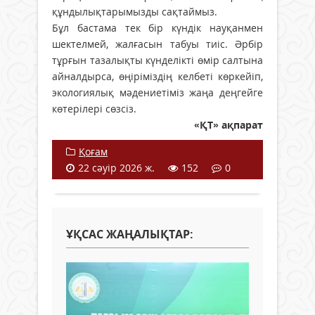
құндылықтарымызды сақтаймыз.
Бұл бастама тек бір күндік науқанмен
шектелмей, жалғасын табуы тиіс. Әрбір
тұрғын тазалықты күнделікті өмір салтына
айналдырса, өңіріміздің келбеті көркейіп,
экологиялық мәдениетіміз жаңа деңгейге
көтерілері сөзсіз.
«ҚТ» ақпарат
Қоғам
22 сәуір 2026 ж.
152
0
ҰҚСАС ЖАҢАЛЫҚТАР: