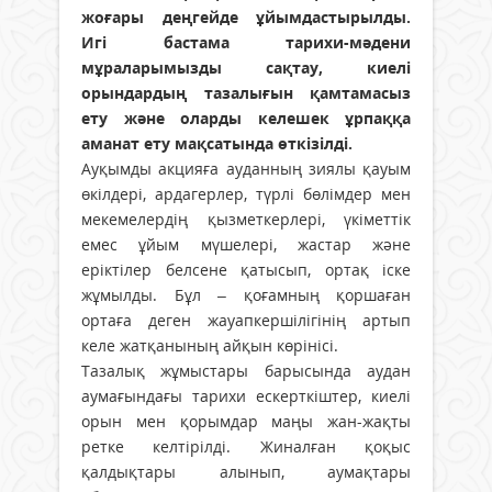
жоғары деңгейде ұйымдастырылды.
Игі бастама тарихи-мәдени
мұраларымызды сақтау, киелі
орындардың тазалығын қамтамасыз
ету және оларды келешек ұрпаққа
аманат ету мақсатында өткізілді.
Ауқымды акцияға ауданның зиялы қауым
өкілдері, ардагерлер, түрлі бөлімдер мен
мекемелердің қызметкерлері, үкіметтік
емес ұйым мүшелері, жастар және
еріктілер белсене қатысып, ортақ іске
жұмылды. Бұл – қоғамның қоршаған
ортаға деген жауапкершілігінің артып
келе жатқанының айқын көрінісі.
Тазалық жұмыстары барысында аудан
аумағындағы тарихи ескерткіштер, киелі
орын мен қорымдар маңы жан-жақты
ретке келтірілді. Жиналған қоқыс
қалдықтары алынып, аумақтары