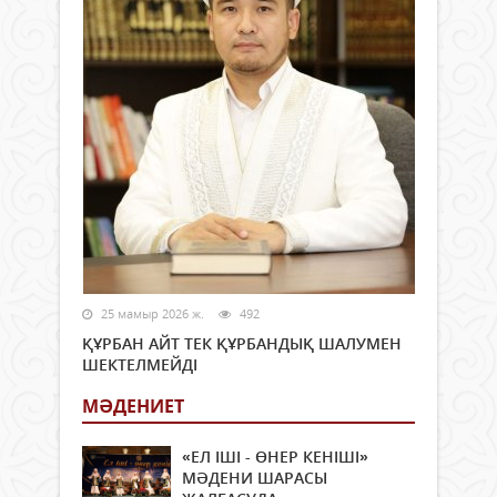
25 мамыр 2026 ж.
492
ҚҰРБАН АЙТ ТЕК ҚҰРБАНДЫҚ ШАЛУМЕН
ШЕКТЕЛМЕЙДІ
МӘДЕНИЕТ
«ЕЛ ІШІ - ӨНЕР КЕНІШІ»
МӘДЕНИ ШАРАСЫ