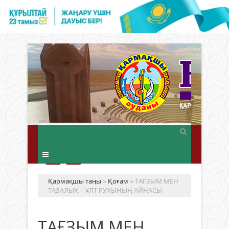
Қармақшы таңы
»
Қоғам
» ТАҒЗЫМ МЕН
ТАЗАЛЫҚ – ҰЛТ РУХЫНЫҢ АЙНАСЫ
ТАҒЗЫМ МЕН