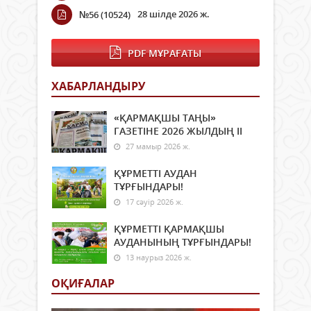
28 шілде 2026 ж.
№56 (10524)
PDF МҰРАҒАТЫ
ХАБАРЛАНДЫРУ
«ҚАРМАҚШЫ ТАҢЫ»
ГАЗЕТІНЕ 2026 ЖЫЛДЫҢ ІI
27 мамыр 2026 ж.
ҚҰРМЕТТІ АУДАН
ТҰРҒЫНДАРЫ!
17 сәуір 2026 ж.
ҚҰРМЕТТІ ҚАРМАҚШЫ
АУДАНЫНЫҢ ТҰРҒЫНДАРЫ!
13 наурыз 2026 ж.
ОҚИҒАЛАР