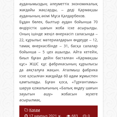
ауданымыздың әлеуметтік экономикалық
жағдайы жақсарды, – деді Қармақшы
ауданының әкімі Мұса Қалдарбеков.
Бұдан бөлек, былтыр аудан бойынша 70
өндірістік шағын жоба іске асырылды.
Оның ішінде жеңіл өнеркәсіп саласында –
22, құрылыс материалдарын өңдеуде – 12,
тамақ өнеркәсібінде – 31, басқа салалар
бойынша – 5 цех ашылды. Айта кетейік,
биыл бұған дейін басталған «Қармақшы
құс» ЖШС құс фабрикасының құрылысы
да аяқталуға жақын. Аталмыш фабрика
іске қосылған жағдайда 60 адам жұмыспен
қамтылады. Бұған қоса, «Тұрғантамы»
шаруа қожалығының «Балық өңдеу шағын
зауытын ашу» жобасын жүзеге
асырылмақ.
Қоғам
17 наурыз 2021 ж.
683
0