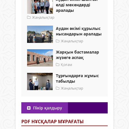
елді мекендерді
аралады
Жаңалықтар
Аудан әкімі құрылыс
нысандарын аралады
Жаңалықтар
Жарқын бастамалар
жүзеге аспақ
Қоғам
Тұрғындарға жұмыс
табылды
Жаңалықтар
Пікір қалдыру
PDF НҰСҚАЛАР МҰРАҒАТЫ