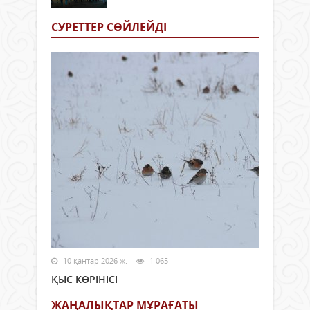
СУРЕТТЕР СӨЙЛЕЙДI
10 қаңтар 2026 ж.
1 065
ҚЫС КӨРІНІСІ
ЖАҢАЛЫҚТАР МҰРАҒАТЫ