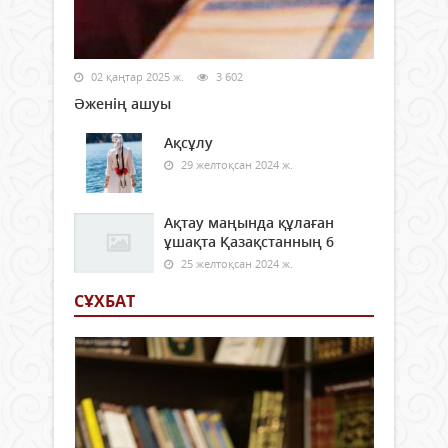
02 қаңтар 2025 ж.
3 602
Әженің ашуы
Ақсұлу
29 желтоқсан 2024 ж.
Ақтау маңында құлаған
ұшақта Қазақстанның 6
25 желтоқсан 2024 ж.
СҰХБАТ