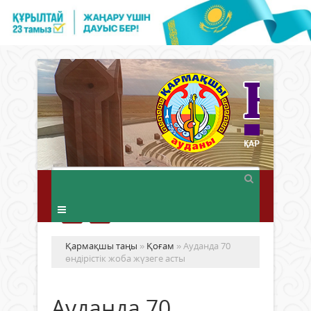
Қармақшы таңы
»
Қоғам
» Ауданда 70
өндірістік жоба жүзеге асты
Ауданда 70