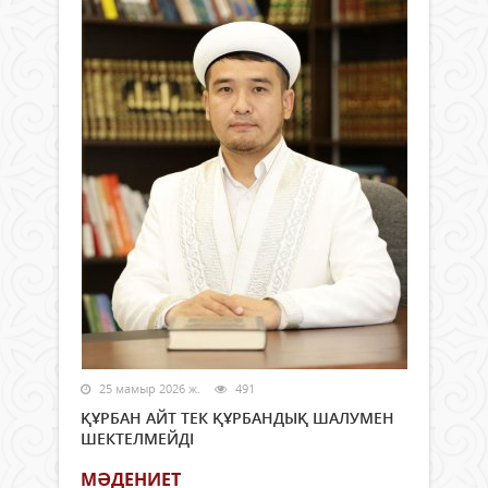
25 мамыр 2026 ж.
491
ҚҰРБАН АЙТ ТЕК ҚҰРБАНДЫҚ ШАЛУМЕН
ШЕКТЕЛМЕЙДІ
МӘДЕНИЕТ