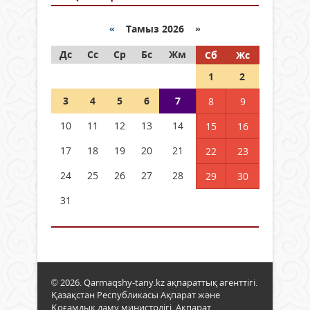
«
Тамыз 2026 »
Дс
Сс
Ср
Бс
Жм
Сб
Жс
1
2
3
4
5
6
7
8
9
10
11
12
13
14
15
16
17
18
19
20
21
22
23
24
25
26
27
28
29
30
31
© 2026. Qarmaqshy-tany.kz ақпараттық агенттігі.
Қазақстан Республикасы Ақпарат және
Қоғамдық даму министрлігі, Ақпарат