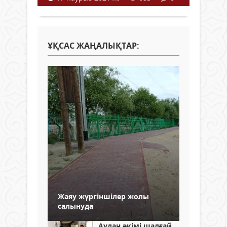
ҰҚСАС ЖАҢАЛЫҚТАР:
Жаяу жүргіншілер жолы
салынуда
Аудан әкімі шалғай