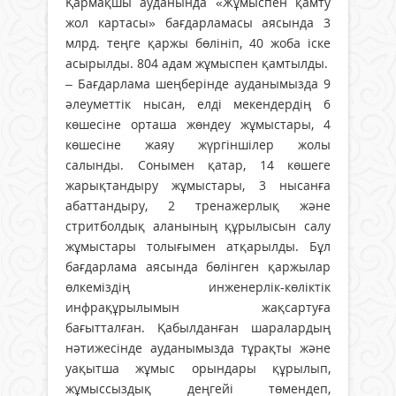
Қармақшы ауданында «Жұмыспен қамту
жол картасы» бағдарламасы аясында 3
млрд. теңге қаржы бөлініп, 40 жоба іске
асырылды. 804 адам жұмыспен қамтылды.
– Бағдарлама шеңберінде ауданымызда 9
әлеуметтік нысан, елді мекендердің 6
көшесіне орташа жөндеу жұмыстары, 4
көшесіне жаяу жүргіншілер жолы
салынды. Сонымен қатар, 14 көшеге
жарықтандыру жұмыстары, 3 нысанға
абаттандыру, 2 тренажерлық және
стритболдық аланының құрылысын салу
жұмыстары толығымен атқарылды. Бұл
бағдарлама аясында бөлінген қаржылар
өлкеміздің инженерлік-көліктік
инфрақұрылымын жақсартуға
бағытталған. Қабылданған шаралардың
нәтижесінде ауданымызда тұрақты және
уақытша жұмыс орындары құрылып,
жұмыссыздық деңгейі төмендеп,