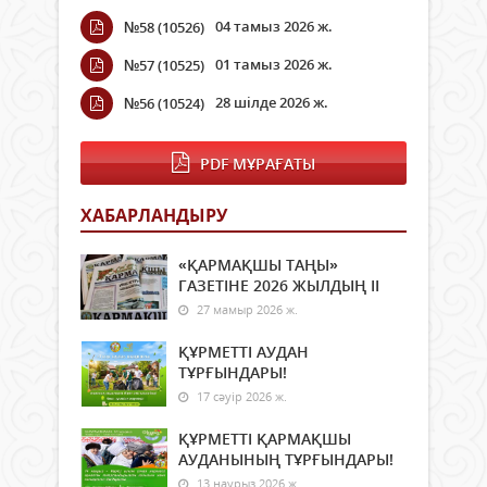
04 тамыз 2026 ж.
№58 (10526)
01 тамыз 2026 ж.
№57 (10525)
28 шілде 2026 ж.
№56 (10524)
PDF МҰРАҒАТЫ
ХАБАРЛАНДЫРУ
«ҚАРМАҚШЫ ТАҢЫ»
ГАЗЕТІНЕ 2026 ЖЫЛДЫҢ ІI
27 мамыр 2026 ж.
ҚҰРМЕТТІ АУДАН
ТҰРҒЫНДАРЫ!
17 сәуір 2026 ж.
ҚҰРМЕТТІ ҚАРМАҚШЫ
АУДАНЫНЫҢ ТҰРҒЫНДАРЫ!
13 наурыз 2026 ж.