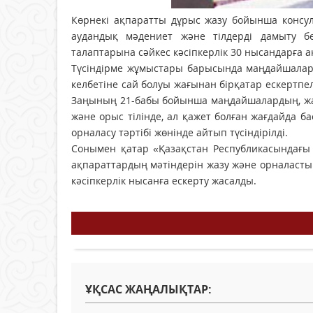
Көрнекі ақпаратты дұрыс жазу бойынша консу
аудандық мәдениет және тілдерді дамыту бө
талаптарына сәйкес кәсіпкерлік 30 нысандарға а
Түсіндірме жұмыстары барысында маңдайшалард
келбетіне сай болуы жағынан бірқатар ескертпе
Заңының 21-бабы бойынша маңдайшалардың, жар
және орыс тілінде, ал қажет болған жағдайда б
орналасу тәртібі жөнінде айтып түсіндірілді.
Сонымен қатар «Қазақстан Республикасындағы
ақпараттардың мәтіндерін жазу және орналастыру
кәсіпкерлік нысанға ескерту жасалды.
ҰҚСАС ЖАҢАЛЫҚТАР: