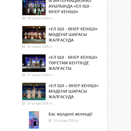
ІІІ ИНТЕРНАЦИОНАЛ
АУЫЛЫНДА «ЕЛ ІШІ -
ӨНЕР КЕНІШІ»
08 тамыз 2026 ж.
«ЕЛ ІШІ - ӨНЕР КЕНІШІ»
МӘДЕНИ ШАРАСЫ
ЖАЛҒАСУДА
02 тамыз 2026 ж.
«ЕЛ ІШІ - ӨНЕР КЕНІШІ»
ТӨРЕТАМ КЕНТІНДЕ
ЖАЛҒАСТЫ
01 тамыз 2026 ж.
«ЕЛ ІШІ – ӨНЕР КЕНІШІ»
МӘДЕНИ ШАРАСЫ
ЖАЛҒАСУДА
25 шілде 2026 ж.
Бас жүлдені иеленді!
24 шілде 2026 ж.