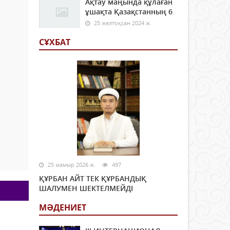
Ақтау маңында құлаған
ұшақта Қазақстанның 6
25 желтоқсан 2024 ж.
СҰХБАТ
25 мамыр 2026 ж.
497
ҚҰРБАН АЙТ ТЕК ҚҰРБАНДЫҚ
ШАЛУМЕН ШЕКТЕЛМЕЙДІ
МӘДЕНИЕТ