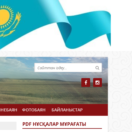
ЙНЕБАЯН
ФОТОБАЯН
БАЙЛАНЫСТАР
PDF НҰСҚАЛАР МҰРАҒАТЫ