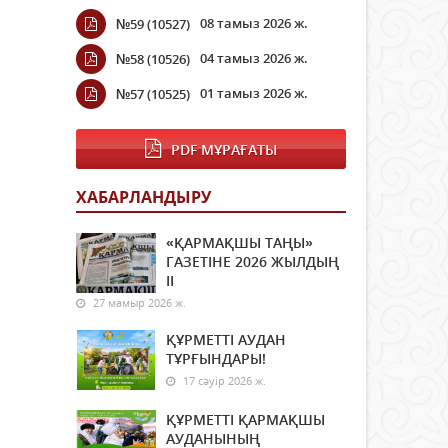
08 тамыз 2026 ж.
№59 (10527)
04 тамыз 2026 ж.
№58 (10526)
01 тамыз 2026 ж.
№57 (10525)
PDF МҰРАҒАТЫ
ХАБАРЛАНДЫРУ
«ҚАРМАҚШЫ ТАҢЫ»
ГАЗЕТІНЕ 2026 ЖЫЛДЫҢ
ІI
27 мамыр 2026 ж.
ҚҰРМЕТТІ АУДАН
ТҰРҒЫНДАРЫ!
17 сәуір 2026 ж.
ҚҰРМЕТТІ ҚАРМАҚШЫ
АУДАНЫНЫҢ