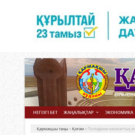
НЕГІЗГІ БЕТ
ЖАҢАЛЫҚТАР
ЭКОНОМИКА
Қармақшы таңы
»
Қоғам
» Түсіндірме насихаттық ж