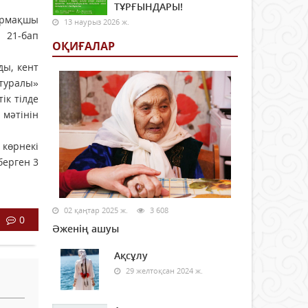
ТҰРҒЫНДАРЫ!
армақшы
13 наурыз 2026 ж.
 21-бап
ОҚИҒАЛАР
ды, кент
 туралы»
ік тілде
 мәтінін
көрнекі
берген 3
02 қаңтар 2025 ж.
3 608
0
Әженің ашуы
Ақсұлу
29 желтоқсан 2024 ж.