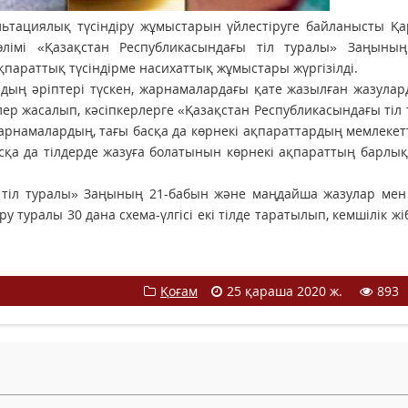
льтациялық түсіндіру жұмыстарын үйлестіруге байланысты Қ
лімі «Қазақстан Республикасындағы тіл туралы» Заңының
қпараттық түсіндірме насихаттық жұмыстары жүргізілді.
ың әріптері түскен, жарнамалардағы қате жазылған жазулар
лер жасалып, кәсіпкерлерге «Қазақстан Республикасындағы тіл
намалардың, тағы басқа да көрнекі ақпараттардың мемлекетт
асқа да тілдерде жазуға болатынын көрнекі ақпараттың барлық
 тіл туралы» Заңының 21-бабын және маңдайша жазулар мен 
 туралы 30 дана схема-үлгісі екі тілде таратылып, кемшілік жі
Қоғам
25 қараша 2020 ж.
893