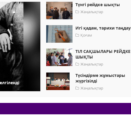
Түнгі рейдке шықты
Жаңалықтар
Игі қадам, тарихи таңдау
Қоғам
ТІЛ САҚШЫЛАРЫ РЕЙДКЕ
ШЫҚТЫ
Жаңалықтар
Түсіндірме жұмыстары
жүргізілді
елгіленді
Жаңалықтар