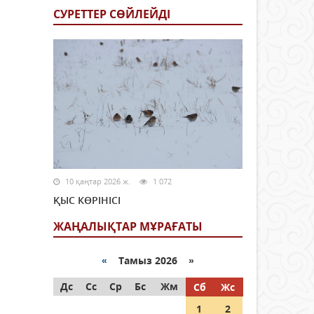
СУРЕТТЕР СӨЙЛЕЙДI
10 қаңтар 2026 ж.
1 072
ҚЫС КӨРІНІСІ
ЖАҢАЛЫҚТАР МҰРАҒАТЫ
«
Тамыз 2026 »
Дс
Сс
Ср
Бс
Жм
Сб
Жс
1
2