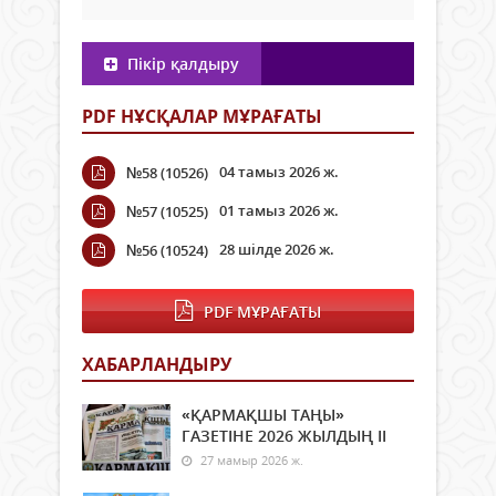
Пікір қалдыру
PDF НҰСҚАЛАР МҰРАҒАТЫ
04 тамыз 2026 ж.
№58 (10526)
01 тамыз 2026 ж.
№57 (10525)
28 шілде 2026 ж.
№56 (10524)
PDF МҰРАҒАТЫ
ХАБАРЛАНДЫРУ
«ҚАРМАҚШЫ ТАҢЫ»
ГАЗЕТІНЕ 2026 ЖЫЛДЫҢ ІI
27 мамыр 2026 ж.