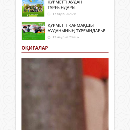
ҚҰРМЕТТІ АУДАН
ТҰРҒЫНДАРЫ!
17 сәуір 2026 ж.
ҚҰРМЕТТІ ҚАРМАҚШЫ
АУДАНЫНЫҢ ТҰРҒЫНДАРЫ!
13 наурыз 2026 ж.
ОҚИҒАЛАР