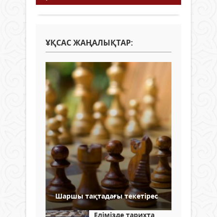
ҰҚСАС ЖАҢАЛЫҚТАР:
Шаршы тақтадағы текетірес
Елімізде тарихта