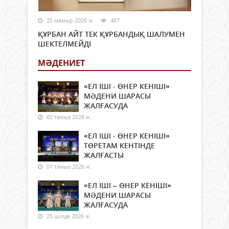
25 мамыр 2026 ж.
487
ҚҰРБАН АЙТ ТЕК ҚҰРБАНДЫҚ ШАЛУМЕН
ШЕКТЕЛМЕЙДІ
МӘДЕНИЕТ
«ЕЛ ІШІ - ӨНЕР КЕНІШІ»
МӘДЕНИ ШАРАСЫ
ЖАЛҒАСУДА
02 тамыз 2026 ж.
«ЕЛ ІШІ - ӨНЕР КЕНІШІ»
ТӨРЕТАМ КЕНТІНДЕ
ЖАЛҒАСТЫ
01 тамыз 2026 ж.
«ЕЛ ІШІ – ӨНЕР КЕНІШІ»
МӘДЕНИ ШАРАСЫ
ЖАЛҒАСУДА
25 шілде 2026 ж.