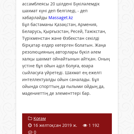
ассамблеясы 20 шілдені Бүкіләлемдік
шахмат күні деп белгіледі, - деп
хабарлайды
Massaget.kz
Бұл бастаманы Қазақстан, Армения,
Беларусь, Қырғызстан, Ресей, Тәжікстан,
Түрікменстан және Өзбекстан секілді
бірқатар елдер көтерген болатын. Жаңа
резолюцияның авторлары бүкіл әлем
халқы шахмат ойнайтынын айтқан. Оның
үстіне бұл ойын әділ болуға, өзара
сыйласуға үйретеді. Шахмат ең ежелгі
интеллектуалды ойын саналады. Бұл
ойында спорттың да ғылыми ойдың да,
мәдениеттің де элементтері бар.
Қоғам
16 желтоқсан 2019 ж.
1 192
0