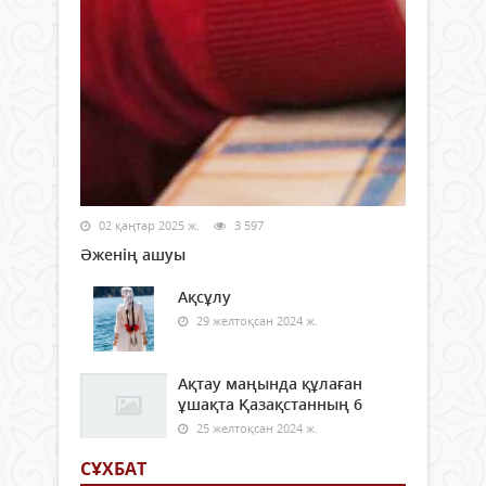
02 қаңтар 2025 ж.
3 597
Әженің ашуы
Ақсұлу
29 желтоқсан 2024 ж.
Ақтау маңында құлаған
ұшақта Қазақстанның 6
25 желтоқсан 2024 ж.
СҰХБАТ