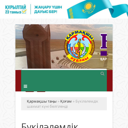
Қармақшы таңы
»
Қоғам
» Бүкіләлемдік
шахмат күні белгіленді
Бүкіләлемдік