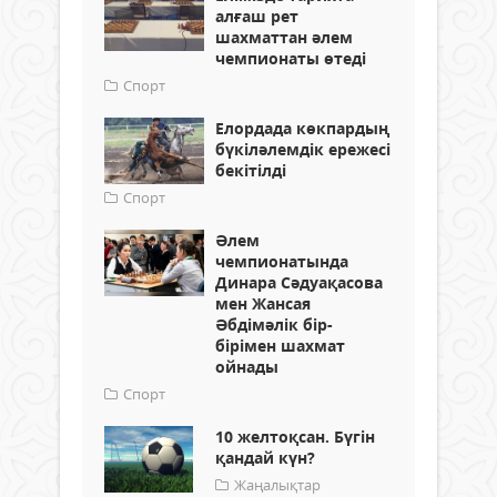
алғаш рет
шахматтан әлем
чемпионаты өтеді
Спорт
Елордада көкпардың
бүкіләлемдік ережесі
бекітілді
Спорт
Әлем
чемпионатында
Динара Сәдуақасова
мен Жансая
Әбдімәлік бір-
бірімен шахмат
ойнады
Спорт
10 желтоқсан. Бүгін
қандай күн?
Жаңалықтар