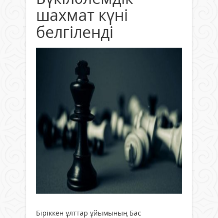
шахмат күні
белгіленді
Біріккен ұлттар ұйымының Бас