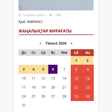
10 қаңтар 2026 ж.
1 060
ҚЫС КӨРІНІСІ
ЖАҢАЛЫҚТАР МҰРАҒАТЫ
«
Тамыз 2026 »
Дс
Сс
Ср
Бс
Жм
Сб
Жс
1
2
3
4
5
6
7
8
9
10
11
12
13
14
15
16
17
18
19
20
21
22
23
24
25
26
27
28
29
30
31