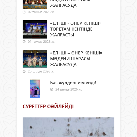
ЖАЛҒАСУДА
02 тамыз 2026 ж.
«ЕЛ ІШІ - ӨНЕР КЕНІШІ»
ТӨРЕТАМ КЕНТІНДЕ
ЖАЛҒАСТЫ
01 тамыз 2026 ж.
«ЕЛ ІШІ – ӨНЕР КЕНІШІ»
МӘДЕНИ ШАРАСЫ
ЖАЛҒАСУДА
25 шілде 2026 ж.
Бас жүлдені иеленді!
24 шілде 2026 ж.
СУРЕТТЕР СӨЙЛЕЙДI