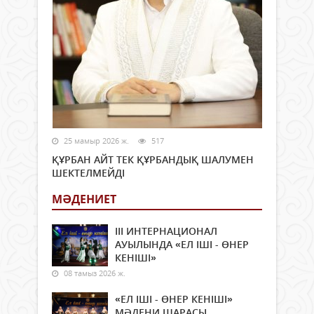
25 мамыр 2026 ж.
517
ҚҰРБАН АЙТ ТЕК ҚҰРБАНДЫҚ ШАЛУМЕН
ШЕКТЕЛМЕЙДІ
МӘДЕНИЕТ
ІІІ ИНТЕРНАЦИОНАЛ
АУЫЛЫНДА «ЕЛ ІШІ - ӨНЕР
КЕНІШІ»
08 тамыз 2026 ж.
«ЕЛ ІШІ - ӨНЕР КЕНІШІ»
МӘДЕНИ ШАРАСЫ