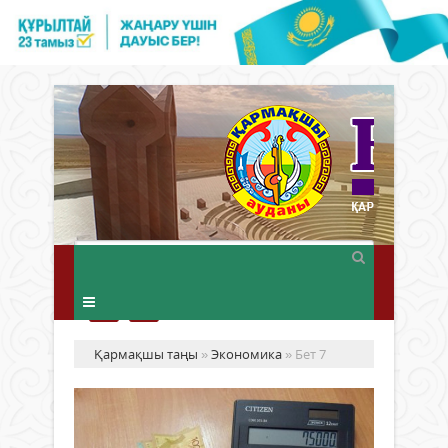
Қармақшы таңы
»
Экономика
» Бет 7
Ақ
үн
от