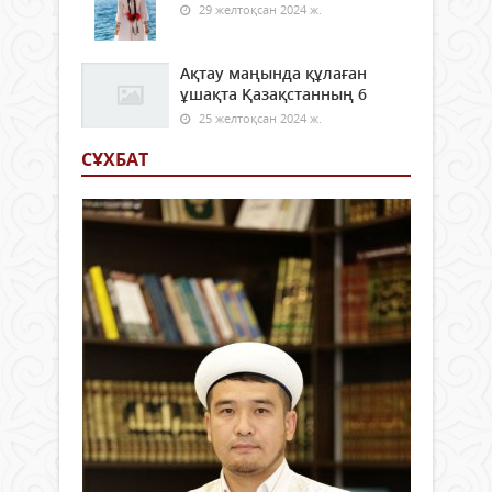
29 желтоқсан 2024 ж.
Ақтау маңында құлаған
ұшақта Қазақстанның 6
25 желтоқсан 2024 ж.
СҰХБАТ