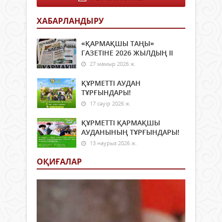
ы
–
шете
438.
ХАБАРЛАНДЫРУ
валю
(АҚ
ауыс
долл
«ҚАРМАҚШЫ ТАҢЫ»
EUR
ГАЗЕТІНЕ 2026 ЖЫЛДЫҢ ІI
/
27 мамыр 2026 ж.
KZT
–
ҚҰРМЕТТІ АУДАН
467.
ТҰРҒЫНДАРЫ!
(Еуро
RUB
17 сәуір 2026 ж.
/
KZT
ҚҰРМЕТТІ ҚАРМАҚШЫ
–
АУДАНЫНЫҢ ТҰРҒЫНДАРЫ!
5.81
13 наурыз 2026 ж.
(Рес
рублі
ОҚИҒАЛАР
GBP
/
KZT
–
526.
(Фун