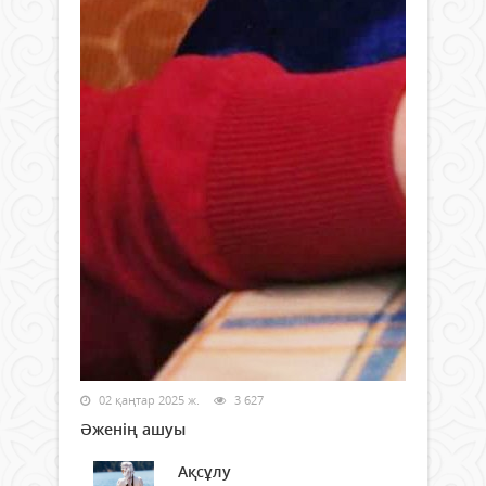
02 қаңтар 2025 ж.
3 627
Әженің ашуы
Ақсұлу