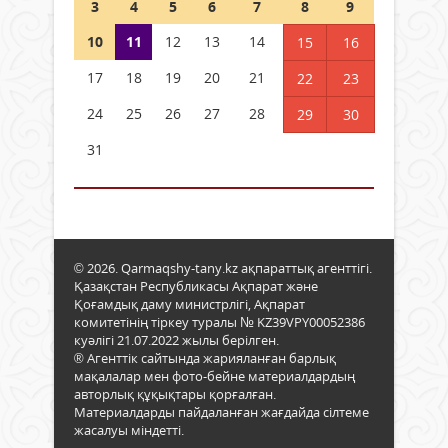
3
4
5
6
7
8
9
10
11
12
13
14
15
16
17
18
19
20
21
22
23
24
25
26
27
28
29
30
31
© 2026. Qarmaqshy-tany.kz ақпараттық агенттігі.
Қазақстан Республикасы Ақпарат және
Қоғамдық даму министрлігі, Ақпарат
комитетінің тіркеу туралы № KZ39VPY00052386
куәлігі 21.07.2022 жылы берілген.
® Агенттік сайтында жарияланған барлық
мақалалар мен фото-бейне материалдардың
авторлық құқықтары қорғалған.
Материалдарды пайдаланған жағдайда сілтеме
жасалуы міндетті.