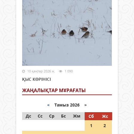
10 қаңтар 2026 ж.
1 090
ҚЫС КӨРІНІСІ
ЖАҢАЛЫҚТАР МҰРАҒАТЫ
«
Тамыз 2026 »
Дс
Сс
Ср
Бс
Жм
Сб
Жс
1
2