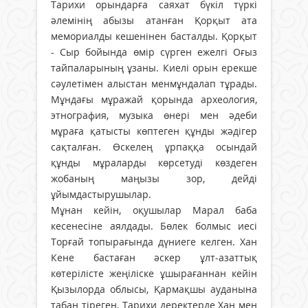
Тарихи орындарға саяхат бүкіл түркі
әлемінің абызы атанған Қорқыт ата
мемориалды кешенінен басталды. Қорқыт
- Сыр бойында өмір сүрген ежелгі Оғыз
тайпаларының ұзаны. Киелі орын ерекше
сәулетімен алыстан менмұндалап тұрады.
Мұндағы мұражай қорында археология,
этнография, музыка өнері мен әдеби
мұраға қатысты көптеген құнды жәдігер
сақталған. Өскелең ұрпаққа осындай
құнды мұраларды көрсетуді көздеген
жобаның маңызы зор, дейді
ұйымдастырушылар.
Мұнан кейін, оқушылар Марал баба
кесенесіне аялдады. Бөлек болмыс иесі
Торғай топырағында дүниеге келген. Хан
Кене бастаған әскер ұлт-азаттық
көтерілісте жеңіліске ұшырағаннан кейін
Қызылорда облысы, Қармақшы ауданына
табан тіреген. Тарихи деректерде Хан мен