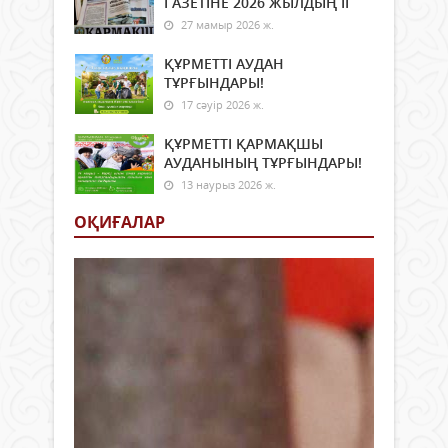
ГАЗЕТІНЕ 2026 ЖЫЛДЫҢ ІI
27 мамыр 2026 ж.
ҚҰРМЕТТІ АУДАН
ТҰРҒЫНДАРЫ!
17 сәуір 2026 ж.
ҚҰРМЕТТІ ҚАРМАҚШЫ
АУДАНЫНЫҢ ТҰРҒЫНДАРЫ!
13 наурыз 2026 ж.
ОҚИҒАЛАР