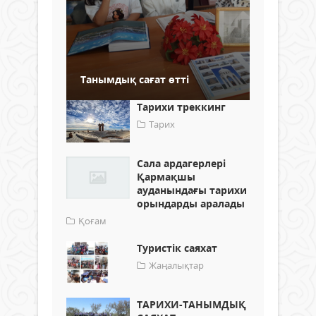
Танымдық сағат өтті
Тарихи треккинг
Тарих
Сала ардагерлері
Қармақшы
ауданындағы тарихи
орындарды аралады
Қоғам
Туристік саяхат
Жаңалықтар
ТАРИХИ-ТАНЫМДЫҚ