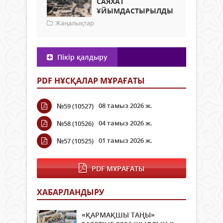
САЯХАТ
ҰЙЫМДАСТЫРЫЛДЫ
Жаңалықтар
Пікір қалдыру
PDF НҰСҚАЛАР МҰРАҒАТЫ
08 тамыз 2026 ж.
№59 (10527)
04 тамыз 2026 ж.
№58 (10526)
01 тамыз 2026 ж.
№57 (10525)
PDF МҰРАҒАТЫ
ХАБАРЛАНДЫРУ
«ҚАРМАҚШЫ ТАҢЫ»