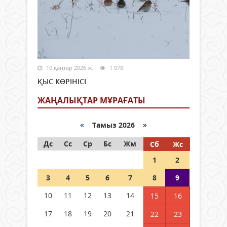
10 қаңтар 2026 ж.
1 078
ҚЫС КӨРІНІСІ
ЖАҢАЛЫҚТАР МҰРАҒАТЫ
«
Тамыз 2026 »
Дс
Сс
Ср
Бс
Жм
Сб
Жс
1
2
3
4
5
6
7
8
9
10
11
12
13
14
15
16
17
18
19
20
21
22
23