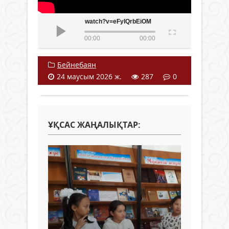
watch?v=eFyIQrbEiOM
00:00
00:00
Бейнебаян
24 маусым 2026 ж.
287
0
ҰҚСАС ЖАҢАЛЫҚТАР: