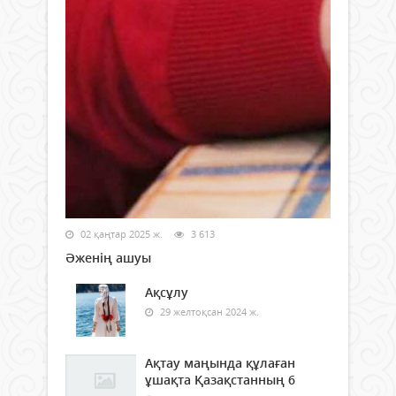
02 қаңтар 2025 ж.
3 613
Әженің ашуы
Ақсұлу
29 желтоқсан 2024 ж.
Ақтау маңында құлаған
ұшақта Қазақстанның 6