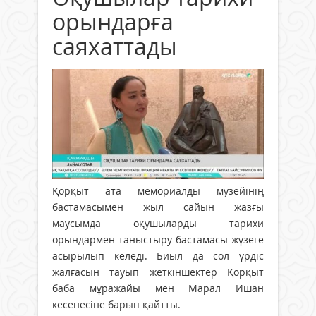
орындарға
саяхаттады
Қорқыт ата мемориалды музейінің
бастамасымен жыл сайын жазғы
маусымда оқушыларды тарихи
орындармен таныстыру бастамасы жүзеге
асырылып келеді. Биыл да сол үрдіс
жалғасын тауып жеткіншектер Қорқыт
баба мұражайы мен Марал Ишан
кесенесіне барып қайтты.