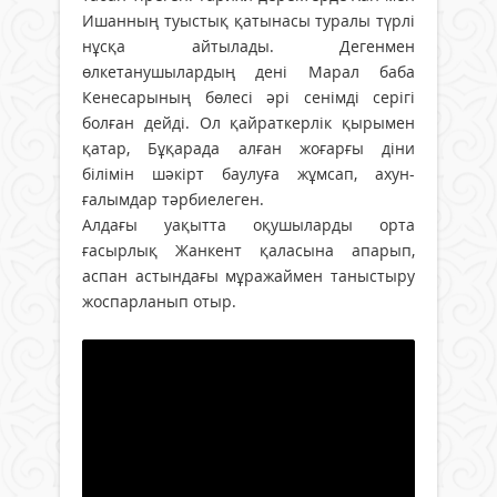
Ишанның туыстық қатынасы туралы түрлі
нұсқа айтылады. Дегенмен
өлкетанушылардың дені Марал баба
Кенесарының бөлесі әрі сенімді серігі
болған дейді. Ол қайраткерлік қырымен
қатар, Бұқарада алған жоғарғы діни
білімін шәкірт баулуға жұмсап, ахун-
ғалымдар тәрбиелеген.
Алдағы уақытта оқушыларды орта
ғасырлық Жанкент қаласына апарып,
аспан астындағы мұражаймен таныстыру
жоспарланып отыр.