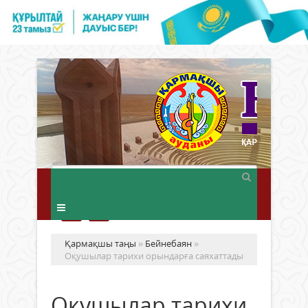
Қармақшы таңы
»
Бейнебаян
»
Оқушылар тарихи орындарға саяхаттады
Оқушылар тарихи