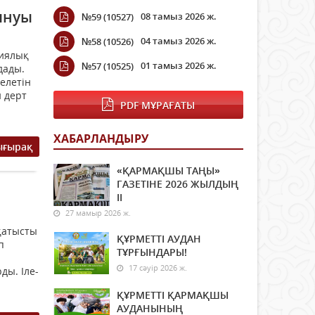
ынуы
08 тамыз 2026 ж.
№59 (10527)
04 тамыз 2026 ж.
№58 (10526)
ниялық
01 тамыз 2026 ж.
№57 (10525)
дады.
елетін
н дерт
PDF МҰРАҒАТЫ
ХАБАРЛАНДЫРУ
ығырақ
«ҚАРМАҚШЫ ТАҢЫ»
ГАЗЕТІНЕ 2026 ЖЫЛДЫҢ
ІI
27 мамыр 2026 ж.
қатысты
ҚҰРМЕТТІ АУДАН
п
ТҰРҒЫНДАРЫ!
17 сәуір 2026 ж.
ды. Іле-
ҚҰРМЕТТІ ҚАРМАҚШЫ
АУДАНЫНЫҢ