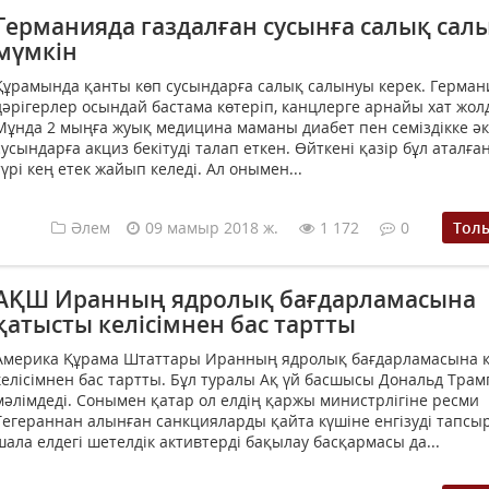
Германияда газдалған сусынға салық сал
мүмкін
Құрамында қанты көп сусындарға салық салынуы керек. Герма
дәрігерлер осындай бастама көтеріп, канцлерге арнайы хат жол
Мұнда 2 мыңға жуық медицина маманы диабет пен семіздікке әк
сусындарға акциз бекітуді талап еткен. Өйткені қазір бұл аталға
түрі кең етек жайып келеді. Ал онымен...
Әлем
09 мамыр 2018 ж.
1 172
0
Тол
АҚШ Иранның ядролық бағдарламасына
қатысты келісімнен бас тартты
Америка Құрама Штаттары Иранның ядролық бағдарламасына 
келісімнен бас тартты. Бұл туралы Ақ үй басшысы Дональд Трам
мәлімдеді. Сонымен қатар ол елдің қаржы министрлігіне ресми
Тегераннан алынған санкцияларды қайта күшіне енгізуді тапсыр
шала елдегі шетелдік активтерді бақылау басқармасы да...