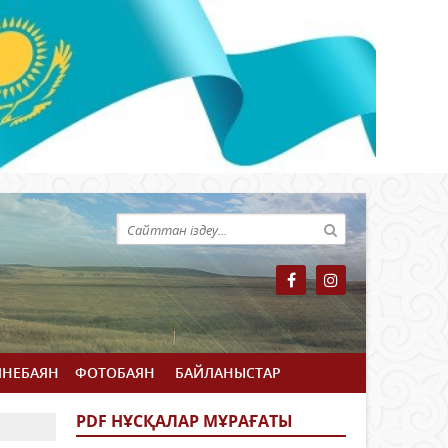
ЙНЕБАЯН
ФОТОБАЯН
БАЙЛАНЫСТАР
PDF НҰСҚАЛАР МҰРАҒАТЫ