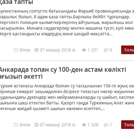
қаза тапты
Ауғанстанның солтүстік батысындағы Фарьяб провинциясында
жарылыс болып, 8 адам қаза тапты.Барлығы бейбіт тұрғындар.
Жергілікті полиция қызметкерлерінің айтуынша, жарылғыш жол
жасырылған. Минаға саудагерлер мінген машина түсіп, күлі көкк
Әзірге қастандықты кімдердің және қандай мақсатта...
Әлем
07 мамыр 2018 ж.
1 251
0
Тол
Анкарада топан су 100-ден астам көлікті
ағызып әкетті
Түркия астанасы Анкарада болған су тасқынынан 150-ге жуық кө
бірнеше ғимарат зақымдалған.Әсіресе толассыз нөсер жауынна
ауданындағы дүкендер мен мейрамханаларды су шайып, кәсіпк
шығынға шаш етектен батты. Қазіргі таңда Түркияның Апат жән
төтенше жағдай қызметі шығын көлемін есептеп,...
Әлем
07 мамыр 2018 ж.
1 328
1
Тол