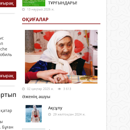
ТҰРҒЫНДАРЫ!
ығырақ
13 наурыз 2026 ж.
ОҚИҒАЛАР
ыс
ап
nche
мобиль
ығырақ
02 қаңтар 2025 ж.
3 613
артып
Әженің ашуы
Ақсұлу
 қатар
29 желтоқсан 2024 ж.
ды
. Бұған