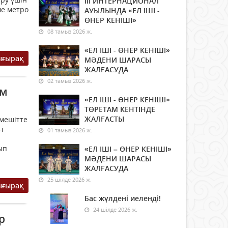
ІІІ ИНТЕРНАЦИОНАЛ
ше метро
АУЫЛЫНДА «ЕЛ ІШІ -
ӨНЕР КЕНІШІ»
08 тамыз 2026 ж.
«ЕЛ ІШІ - ӨНЕР КЕНІШІ»
ығырақ
МӘДЕНИ ШАРАСЫ
ЖАЛҒАСУДА
02 тамыз 2026 ж.
ам
«ЕЛ ІШІ - ӨНЕР КЕНІШІ»
ТӨРЕТАМ КЕНТІНДЕ
ЖАЛҒАСТЫ
мешітте
і
01 тамыз 2026 ж.
ып
«ЕЛ ІШІ – ӨНЕР КЕНІШІ»
МӘДЕНИ ШАРАСЫ
ЖАЛҒАСУДА
25 шілде 2026 ж.
ығырақ
Бас жүлдені иеленді!
24 шілде 2026 ж.
р