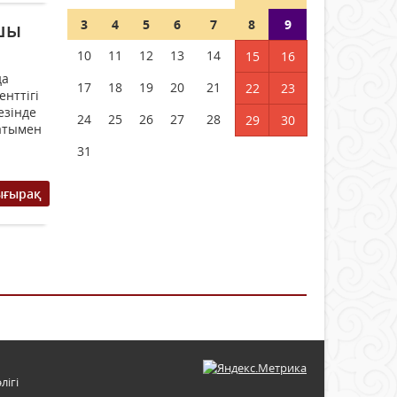
3
4
5
6
7
8
9
шы
10
11
12
13
14
15
16
да
17
18
19
20
21
22
23
енттігі
езінде
24
25
26
27
28
29
30
қатымен
31
ығырақ
лігі