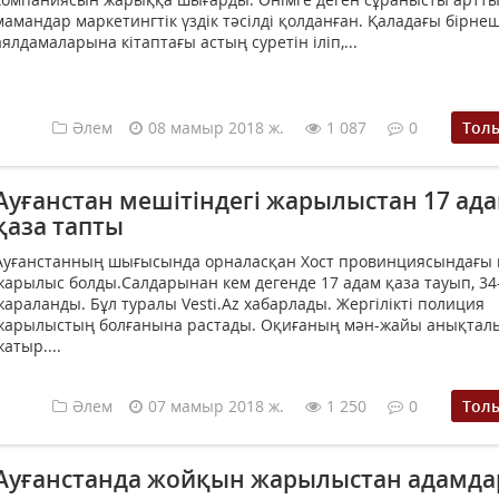
мамандар маркетингтік үздік тәсілді қолданған. Қаладағы бірне
аялдамаларына кітаптағы астың суретін іліп,...
Әлем
08 мамыр 2018 ж.
1 087
0
Тол
Ауғанстан мешітіндегі жарылыстан 17 ад
қаза тапты
Ауғанстанның шығысында орналасқан Хост провинциясындағы 
жарылыс болды.Салдарынан кем дегенде 17 адам қаза тауып, 34-
жараланды. Бұл туралы Vesti.Az хабарлады. Жергілікті полиция
жарылыстың болғанына растады. Оқиғаның мән-жайы анықтал
жатыр....
Әлем
07 мамыр 2018 ж.
1 250
0
Тол
Ауғанстанда жойқын жарылыстан адамда