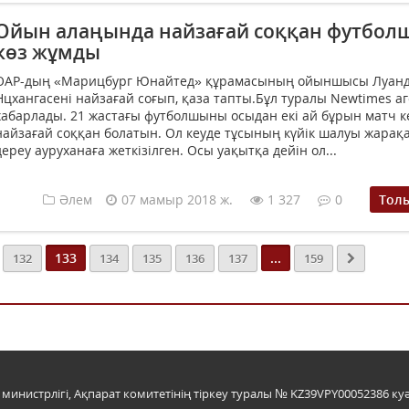
Ойын алаңында найзағай соққан футбол
көз жұмды
ОАР-дың «Марицбург Юнайтед» құрамасының ойыншысы Луан
Нцхангасені найзағай соғып, қаза тапты.Бұл туралы Newtimes аг
хабарлады. 21 жастағы футболшыны осыдан екі ай бұрын матч к
найзағай соққан болатын. Ол кеуде тұсының күйік шалуы жара
дереу ауруханаға жеткізілген. Осы уақытқа дейін ол...
Әлем
07 мамыр 2018 ж.
1 327
0
Тол
133
...
132
134
135
136
137
159
инистрлігі, Ақпарат комитетінің тіркеу туралы № KZ39VPY00052386 куә