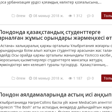
қоса урбанизация үрдісі қоғамдық көліктер қозғалысына,...
Әлем
08 мамыр 2018 ж.
1 312
0
Тол
Лондонда қазақстандық студенттерге
арналған жұмыс орындары жәрмеңкесі өт
«Астана» халықаралық қаржы орталығы Ұлыбритания жоғарғы 
орындарында білім алып жатқан студенттер арасынан жас тала
іздейді.Осы орайда қаржы орталығы жанындағы Үзіліссіз кәсіби
бюросының қызметкерлері студенттерге мансапқа жетудің
мүмкіндіктері мен келешегі туралы түсіндірді. Қазақстанның...
Әлем
08 мамыр 2018 ж.
1 187
0
Тол
Лондон аялдамаларында астың исі аңқып
Ұлыбританияда HarperCollins баспа үйі және MediaCom агенттіг
бірлесіп “The Bosh” атты аспаздық өнімдерді дайындайтын жар
компаниясын жарыққа шығарды. Өнімге деген сұранысты артты