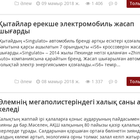
Әлем
09 мамыр 2018 ж.
1 406
0
Тол
Қытайлар ерекше электромобиль жасап
шығарды
Қытайдың «Singulato» автомобиль бренді артқы есіктері қозғал
бағытына қарсы ашылатын 7 орындықты «iS6» кроссоверін жас
шығарды.«Singulato» – 2014 жылы Пекинде негізі қаланған «Zhi
Auto» компаниясына қарайтын бренд. Жасап шығарылған авто
толықтай электр энергиясымен қозғалады.«iS6» темір...
Әлем
08 мамыр 2018 ж.
1 337
0
Тол
Әлемнің мегаполистеріндегі халық саны 
келеді
Халықтың жаппай ірі қалаларға қоныс аударуының пайдасымен
зияны да бар.Мәселен, АҚШ халқының 80 пайызы қазір қалалық
жерлерде тұрады. Салдарынан қоршаған ортаға бөлінетін зиян
газдың көлемі артып, экологияға орны толмас залал келіп жатыр