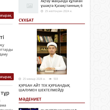
Ақтау маңында құлаған
ұшақта Қазақстанның 6
25 желтоқсан 2024 ж.
ығырақ
СҰХБАТ
ті
оқу
нттарды
 даму
ығырақ
25 мамыр 2026 ж.
503
ҚҰРБАН АЙТ ТЕК ҚҰРБАНДЫҚ
ШАЛУМЕН ШЕКТЕЛМЕЙДІ
 тұр
МӘДЕНИЕТ
і
нама
ру үшін