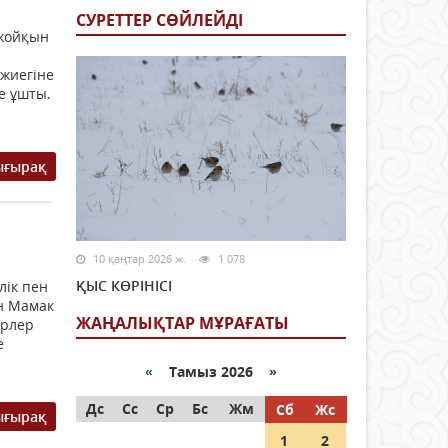
СУРЕТТЕР СӨЙЛЕЙДI
 жойқын
 жиегіне
е ұшты.
ығырақ
10 қаңтар 2026 ж.
1 078
ҚЫС КӨРІНІСІ
лік пен
н Мамак
ЖАҢАЛЫҚТАР МҰРАҒАТЫ
ерлер
е
«
Тамыз 2026 »
Дс
Сс
Ср
Бс
Жм
Сб
Жс
ығырақ
1
2