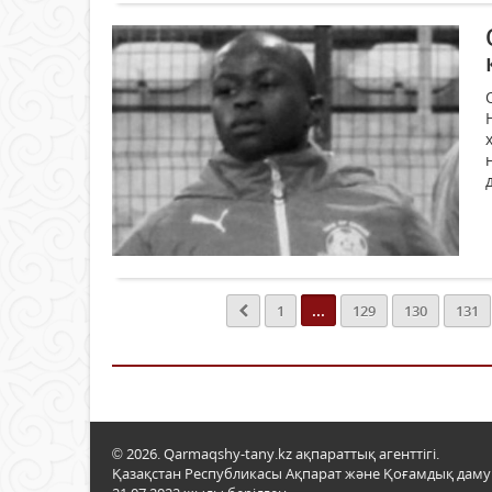
...
1
129
130
131
© 2026. Qarmaqshy-tany.kz ақпараттық агенттігі.
Қазақстан Республикасы Ақпарат және Қоғамдық даму м