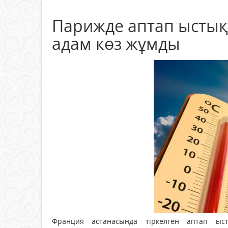
Парижде аптап ыстықт
адам көз жұмды
Франция астанасында тіркелген аптап ыс