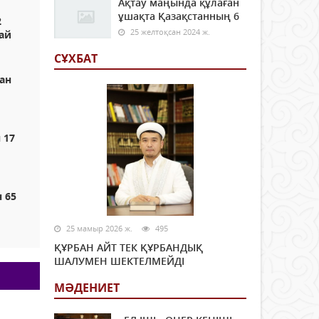
Ақтау маңында құлаған
ұшақта Қазақстанның 6
2
25 желтоқсан 2024 ж.
дай
СҰХБАТ
ан
 17
 65
25 мамыр 2026 ж.
495
ҚҰРБАН АЙТ ТЕК ҚҰРБАНДЫҚ
ШАЛУМЕН ШЕКТЕЛМЕЙДІ
МӘДЕНИЕТ