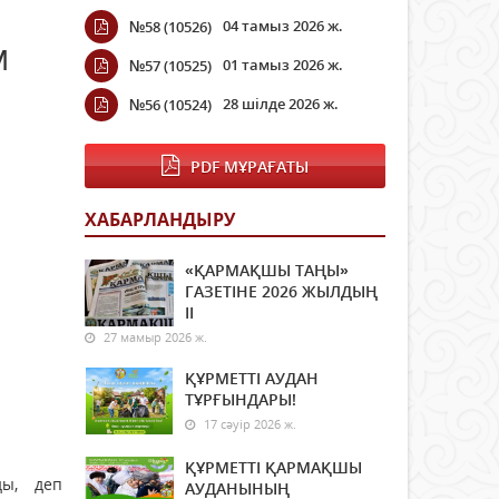
04 тамыз 2026 ж.
№58 (10526)
м
01 тамыз 2026 ж.
№57 (10525)
28 шілде 2026 ж.
№56 (10524)
PDF МҰРАҒАТЫ
ХАБАРЛАНДЫРУ
«ҚАРМАҚШЫ ТАҢЫ»
ГАЗЕТІНЕ 2026 ЖЫЛДЫҢ
ІI
27 мамыр 2026 ж.
ҚҰРМЕТТІ АУДАН
ТҰРҒЫНДАРЫ!
17 сәуір 2026 ж.
ҚҰРМЕТТІ ҚАРМАҚШЫ
ды, деп
АУДАНЫНЫҢ