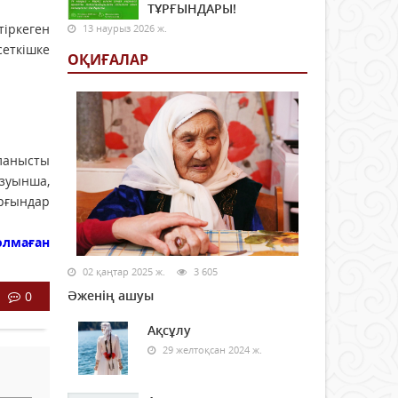
ТҰРҒЫНДАРЫ!
іркеген
13 наурыз 2026 ж.
сеткішке
ОҚИҒАЛАР
йланысты
азуынша,
ұрғындар
олмаған
02 қаңтар 2025 ж.
3 605
Әженің ашуы
0
Ақсұлу
29 желтоқсан 2024 ж.