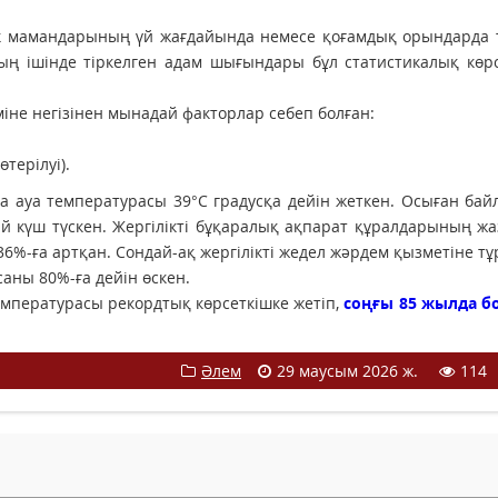
к мамандарының үй жағдайында немесе қоғамдық орындарда т
дың ішінде тіркелген адам шығындары бұл статистикалық көр
іне негізінен мынадай факторлар себеп болған:
терілуі).
а ауа температурасы 39°C градусқа дейін жеткен. Осыған ба
й күш түскен. Жергілікті бұқаралық ақпарат құралдарының ж
36%-ға артқан. Сондай-ақ жергілікті жедел жәрдем қызметіне т
аны 80%-ға дейін өскен.
 температурасы рекордтық көрсеткішке жетіп,
соңғы 85 жылда б
Әлем
29 маусым 2026 ж.
114