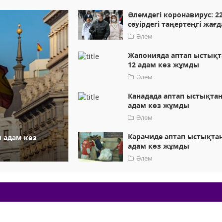
Әлемдегі коронавирус: 2
сәуірдегі таңертеңгі жағ
Әлем
Жапонияда аптап ыстықт
12 адам көз жұмды
Әлем
Канадада аптап ыстықтан
адам көз жұмды
Әлем
Карачиде аптап ыстықтан
м адам көз
адам көз жұмды
Әлем