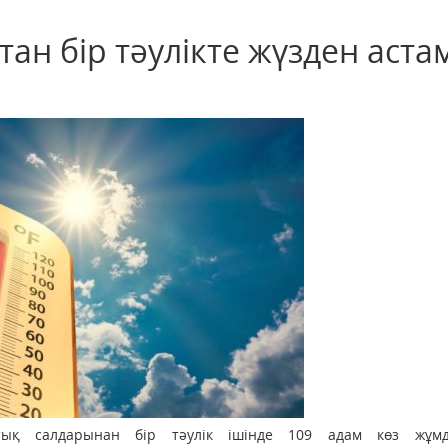
ан бір тәулікте жүзден аста
тық салдарынан бір тәулік ішінде 109 адам көз жұм