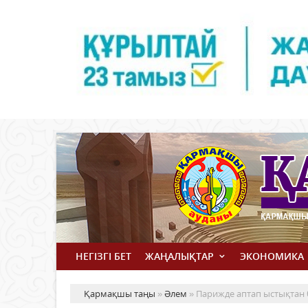
НЕГІЗГІ БЕТ
ЖАҢАЛЫҚТАР
ЭКОНОМИКА
Қармақшы таңы
»
Әлем
» Парижде аптап ыстықтан б