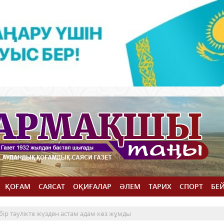
ҚОҒАМ
САЯСАТ
ОҚИҒАЛАР
ӘЛЕМ
ТАРИХ
СПОРТ
БЕ
ір тәулікте жүзден астам адам көз жұмды