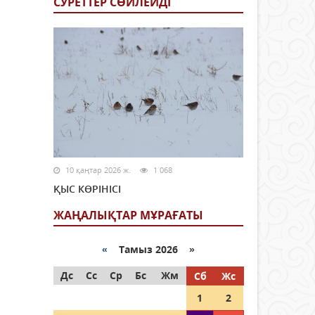
СУРЕТТЕР СӨЙЛЕЙДI
10 қаңтар 2026 ж.
1 068
ҚЫС КӨРІНІСІ
ЖАҢАЛЫҚТАР МҰРАҒАТЫ
«
Тамыз 2026 »
Дс
Сс
Ср
Бс
Жм
Сб
Жс
1
2