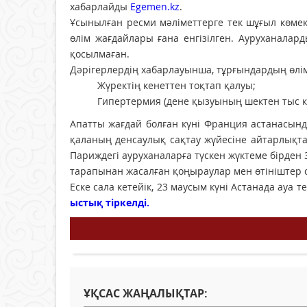
хабарлайды
Egemen.kz
.
Ұсынылған ресми мәліметтерге тек шұғыл көме
өлім жағдайлары ғана енгізілген. Ауруханалар
қосылмаған.
Дәрігерлердің хабарлауынша, тұрғындардың өлім
Жүректің кенеттен тоқтап қалуы;
Гипертермия (дене қызуының шектен тыс кө
Апатты жағдай болған күні Франция астанасынд
қаланың денсаулық сақтау жүйесіне айтарлықта
Париждегі ауруханаларға түскен жүктеме бірден 
тарапынан жасалған қоңыраулар мен өтініштер с
Еске сала кетейік, 23 маусым күні Астанада ауа
ыстық тіркелді.
ҰҚСАС ЖАҢАЛЫҚТАР: