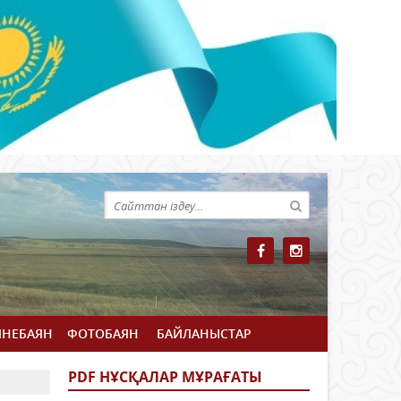
ЙНЕБАЯН
ФОТОБАЯН
БАЙЛАНЫСТАР
PDF НҰСҚАЛАР МҰРАҒАТЫ