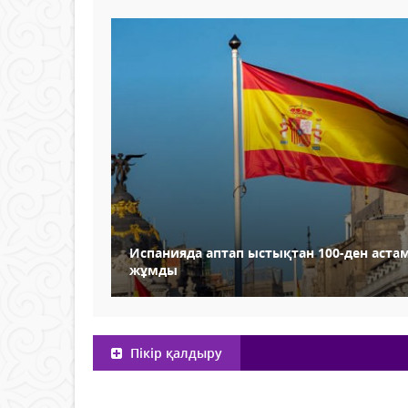
Испанияда аптап ыстықтан 100-ден аста
жұмды
Пікір қалдыру