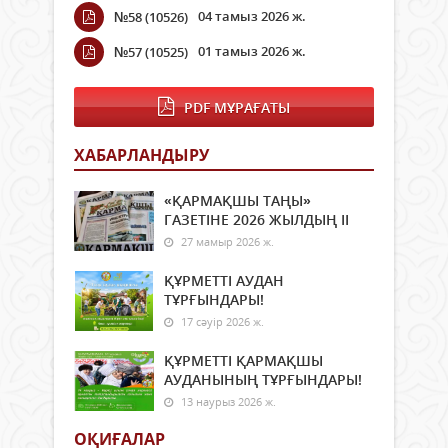
04 тамыз 2026 ж.
№58 (10526)
01 тамыз 2026 ж.
№57 (10525)
PDF МҰРАҒАТЫ
ХАБАРЛАНДЫРУ
«ҚАРМАҚШЫ ТАҢЫ»
ГАЗЕТІНЕ 2026 ЖЫЛДЫҢ ІI
27 мамыр 2026 ж.
ҚҰРМЕТТІ АУДАН
ТҰРҒЫНДАРЫ!
17 сәуір 2026 ж.
ҚҰРМЕТТІ ҚАРМАҚШЫ
АУДАНЫНЫҢ ТҰРҒЫНДАРЫ!
13 наурыз 2026 ж.
ОҚИҒАЛАР