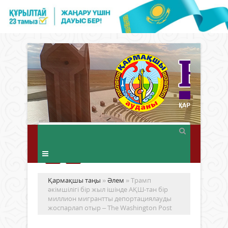
Қармақшы таңы
»
Әлем
» Трамп
әкімшілігі бір жыл ішінде АҚШ-тан бір
миллион мигрантты депортациялауды
жоспарлап отыр – The Washington Post