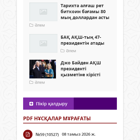
Тарихта алғаш рет
биткоин бағамы 80
мың доллардан асты
Әлем
БАҚ АҚШ-тың 47-
президентін атады
Әлем
Джо Байден АҚШ
президенті
қызметіне кірісті
Әлем
Пікір қалдыру
PDF НҰСҚАЛАР МҰРАҒАТЫ
08 тамыз 2026 ж.
№59 (10527)