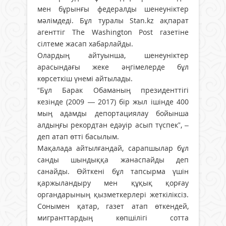
мен бұрынғы федералды шенеуніктер
мәлімдеді. Бұл туралы Stan.kz ақпарат
агенттіг The Washington Post газетіне
сілтеме жасап хабарлайды.
Олардың айтуынша, шенеуніктер
арасындағы жеке әңгімелерде бұл
көрсеткіш үнемі айтылады.
“Бұл Барак Обаманың президенттігі
кезінде (2009 — 2017) бір жыл ішінде 400
мың адамды депортациялау бойынша
алдыңғы рекордтан едәуір асып түспек”, –
деп атап өтті басылым.
Мақалада айтылғандай, сарапшылар бұл
санды шындыққа жанаспайды деп
санайды. Өйткені бұл тапсырма үшін
қаржыландыру мен құқық қорғау
органдарының қызметкерлері жеткіліксіз.
Сонымен қатар, газет атап өткендей,
мигранттардың көпшілігі сотта