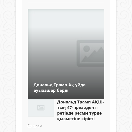
Дональд Трамп Ақ үйде
ауызашар берді
Дональд Трамп АҚШ-
тың 47-президенті
ретінде ресми түрде
қызметіне кірісті
Әлем