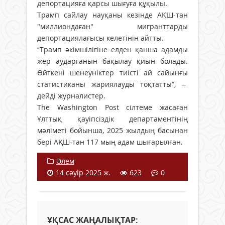
депортацияға қарсы шығуға құқылы.
Трамп сайлау науқаны кезінде АҚШ-тан
"миллиондаған" мигранттарды
депортациялағысы келетінін айтты.
“Трамп әкімшілігіне елден қанша адамды
жер аударғанын бақылау қиын болады.
Өйткені шенеуніктер тиісті ай сайынғы
статистиканы жариялауды тоқтатты”, –
дейді журналистер.
The Washington Post сілтеме жасаған
Ұлттық қауіпсіздік департаментінің
мәліметі бойынша, 2025 жылдың басынан
бері АҚШ-тан 117 мың адам шығарылған.
Әлем
14 сәуір 2025 ж.
623
0
ҰҚСАС ЖАҢАЛЫҚТАР: