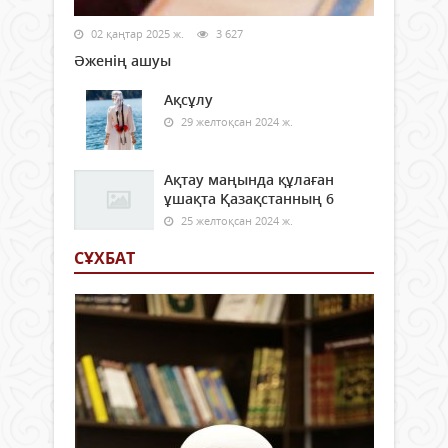
02 қаңтар 2025 ж.
3 627
Әженің ашуы
Ақсұлу
29 желтоқсан 2024 ж.
Ақтау маңында құлаған
ұшақта Қазақстанның 6
25 желтоқсан 2024 ж.
СҰХБАТ