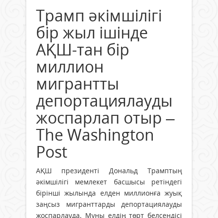
Трамп әкімшілігі
бір жыл ішінде
АҚШ-тан бір
миллион
мигрантты
депортациялауды
жоспарлап отыр –
The Washington
Post
АҚШ президенті Дональд Трамптың
әкімшілігі мемлекет басшысы ретіндегі
бірінші жылында елден миллионға жуық
заңсыз мигранттарды депортациялауды
жоспарлауда. Мұны елдің төрт белсендісі