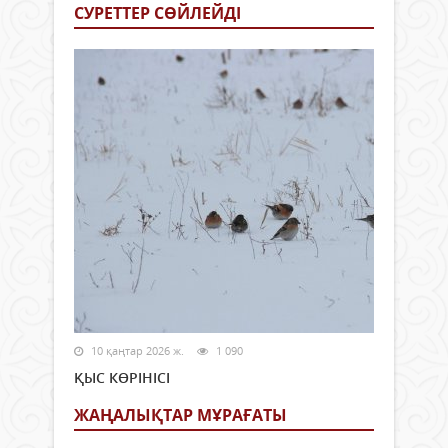
СУРЕТТЕР СӨЙЛЕЙДI
10 қаңтар 2026 ж.
1 090
ҚЫС КӨРІНІСІ
ЖАҢАЛЫҚТАР МҰРАҒАТЫ