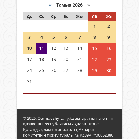
«
Тамыз 2026 »
Дс
Сс
Ср
Бс
Жм
Сб
Жс
1
2
3
4
5
6
7
8
9
10
11
12
13
14
15
16
17
18
19
20
21
22
23
24
25
26
27
28
29
30
31
© 2026. Qarmaqshy-tany.kz ақпараттық агенттігі.
Қазақстан Республикасы Ақпарат және
Қоғамдық даму министрлігі, Ақпарат
комитетінің тіркеу туралы № KZ39VPY00052386