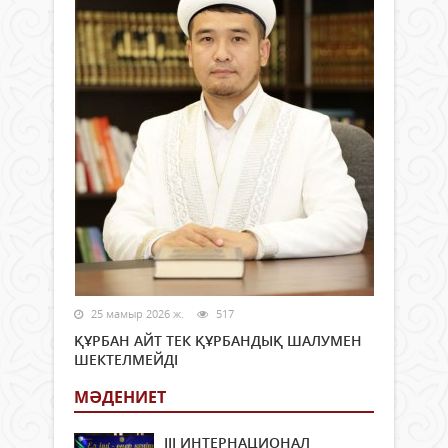
25 мамыр 2026 ж.
517
ҚҰРБАН АЙТ ТЕК ҚҰРБАНДЫҚ ШАЛУМЕН
ШЕКТЕЛМЕЙДІ
МӘДЕНИЕТ
ІІІ ИНТЕРНАЦИОНАЛ