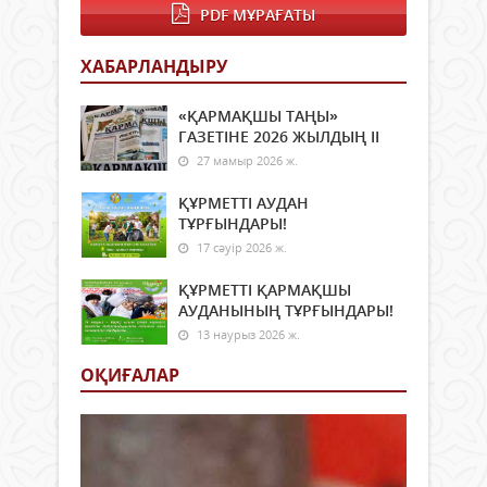
өзі
PDF МҰРАҒАТЫ
жеті
өзін-
ХАБАРЛАНДЫРУ
өзі
тану
жән
«ҚАРМАҚШЫ ТАҢЫ»
әлеу
ГАЗЕТІНЕ 2026 ЖЫЛДЫҢ ІI
белсі
27 мамыр 2026 ж.
дам
көме
ҚҰРМЕТТІ АУДАН
іс-
ТҰРҒЫНДАРЫ!
әрек
17 сәуір 2026 ж.
мада
жән
ҚҰРМЕТТІ ҚАРМАҚШЫ
ынт
АУДАНЫНЫҢ ТҰРҒЫНДАРЫ!
бола
Сон
13 наурыз 2026 ж.
қата
ОҚИҒАЛАР
жасө
мен
жас
әлеу
белс
дамыт