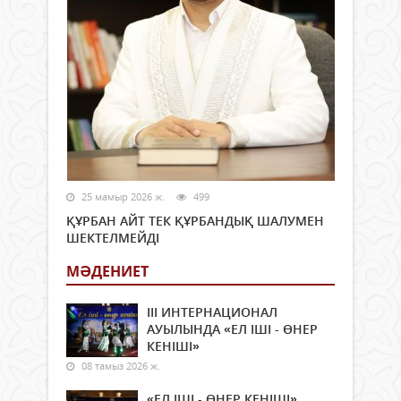
25 мамыр 2026 ж.
499
ҚҰРБАН АЙТ ТЕК ҚҰРБАНДЫҚ ШАЛУМЕН
ШЕКТЕЛМЕЙДІ
МӘДЕНИЕТ
ІІІ ИНТЕРНАЦИОНАЛ
АУЫЛЫНДА «ЕЛ ІШІ - ӨНЕР
КЕНІШІ»
08 тамыз 2026 ж.
«ЕЛ ІШІ - ӨНЕР КЕНІШІ»