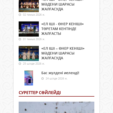
МӘДЕНИ ШАРАСЫ
ЖАЛҒАСУДА
02 тамыз 2026 ж.
«ЕЛ ІШІ - ӨНЕР КЕНІШІ»
ТӨРЕТАМ КЕНТІНДЕ
ЖАЛҒАСТЫ
01 тамыз 2026 ж.
«ЕЛ ІШІ – ӨНЕР КЕНІШІ»
МӘДЕНИ ШАРАСЫ
ЖАЛҒАСУДА
25 шілде 2026 ж.
Бас жүлдені иеленді!
24 шілде 2026 ж.
СУРЕТТЕР СӨЙЛЕЙДI