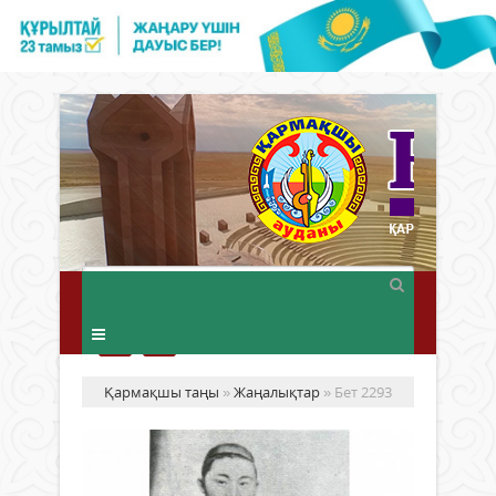
Қармақшы таңы
»
Жаңалықтар
» Бет 2293
БА
ТҰ
АБ