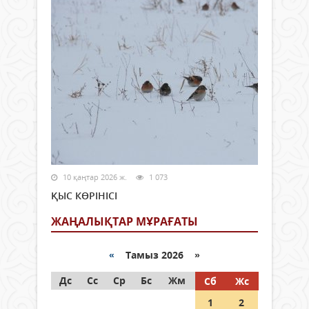
10 қаңтар 2026 ж.
1 073
ҚЫС КӨРІНІСІ
ЖАҢАЛЫҚТАР МҰРАҒАТЫ
«
Тамыз 2026 »
Дс
Сс
Ср
Бс
Жм
Сб
Жс
1
2