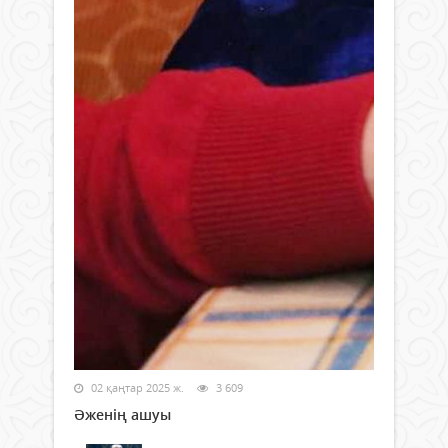
02 қаңтар 2025 ж.
3 609
Әженің ашуы