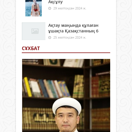
Ақсұлу
29 желтоқсан 2024 ж.
Ақтау маңында құлаған
ұшақта Қазақстанның 6
25 желтоқсан 2024 ж.
СҰХБАТ