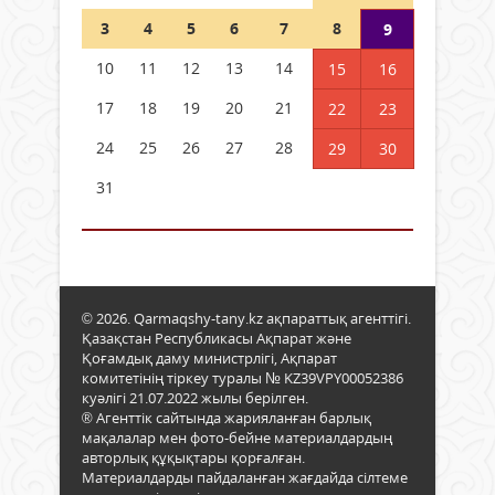
3
4
5
6
7
8
9
10
11
12
13
14
15
16
17
18
19
20
21
22
23
24
25
26
27
28
29
30
31
© 2026. Qarmaqshy-tany.kz ақпараттық агенттігі.
Қазақстан Республикасы Ақпарат және
Қоғамдық даму министрлігі, Ақпарат
комитетінің тіркеу туралы № KZ39VPY00052386
куәлігі 21.07.2022 жылы берілген.
® Агенттік сайтында жарияланған барлық
мақалалар мен фото-бейне материалдардың
авторлық құқықтары қорғалған.
Материалдарды пайдаланған жағдайда сілтеме