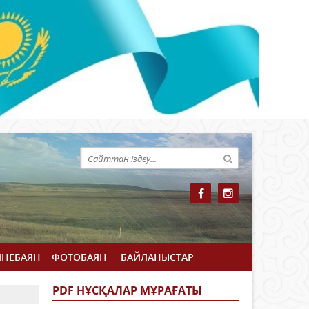
ЙНЕБАЯН
ФОТОБАЯН
БАЙЛАНЫСТАР
PDF НҰСҚАЛАР МҰРАҒАТЫ