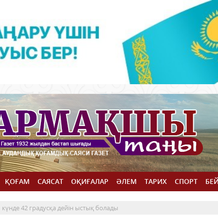
ҚОҒАМ
САЯСАТ
ОҚИҒАЛАР
ӘЛЕМ
ТАРИХ
СПОРТ
БЕ
ш күнде 42 градусқа дейін ыстық болады