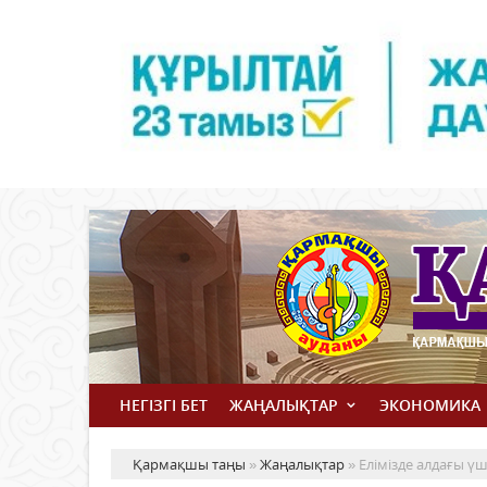
НЕГІЗГІ БЕТ
ЖАҢАЛЫҚТАР
ЭКОНОМИКА
Қармақшы таңы
»
Жаңалықтар
» Елімізде алдағы ү