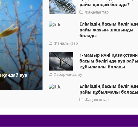
райы қандай болады?
Жаңалықтар
Еліміздің басым бөлігінде
райы жауын-шашынды
болады
Жаңалықтар
1-мамыр күні Қазақстан
басым бөлігінде ауа рай
құбылмалы болады
Хабарландыру
 қандай ауа
Еліміздің басым бөлігінде
райы құбылмалы болад
Жаңалықтар