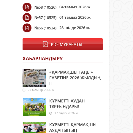
04 тамыз 2026 ж.
№58 (10526)
01 тамыз 2026 ж.
№57 (10525)
28 шілде 2026 ж.
№56 (10524)
PDF МҰРАҒАТЫ
ХАБАРЛАНДЫРУ
«ҚАРМАҚШЫ ТАҢЫ»
ГАЗЕТІНЕ 2026 ЖЫЛДЫҢ
ІI
27 мамыр 2026 ж.
ҚҰРМЕТТІ АУДАН
ТҰРҒЫНДАРЫ!
17 сәуір 2026 ж.
ҚҰРМЕТТІ ҚАРМАҚШЫ
АУДАНЫНЫҢ