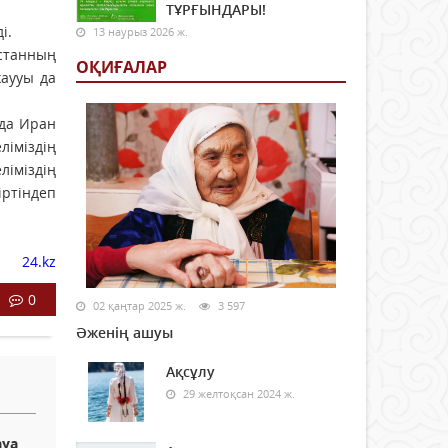
ТҰРҒЫНДАРЫ!
і.
13 наурыз 2026 ж.
станның
ОҚИҒАЛАР
жаууы да
зда Иран
ліміздің
ліміздің
іртіндеп
24.kz
0
02 қаңтар 2025 ж.
3 597
Әженің ашуы
Ақсұлу
29 желтоқсан 2024 ж.
ауа