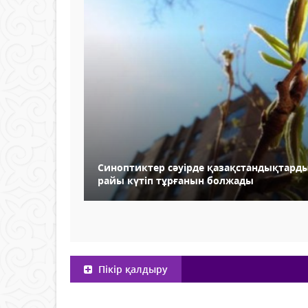
Синоптиктер сәуірде қазақстандықтарды
райы күтіп тұрғанын болжады
Пікір қалдыру