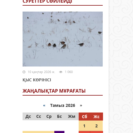
СУРЕТТЕР СӨЙЛЕЙДI
10 қаңтар 2026 ж.
1 060
ҚЫС КӨРІНІСІ
ЖАҢАЛЫҚТАР МҰРАҒАТЫ
«
Тамыз 2026 »
Дс
Сс
Ср
Бс
Жм
Сб
Жс
1
2