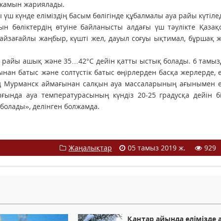
лжамын жариялады.
үш күнде еліміздің басым бөлігінде құбалмалы ауа райы күтілед
н бөліктердің өтуіне байланысты алдағы үш тәулікте Қазақ
найзағайлы жаңбыр, күшті жел, дауыл соғуы ықтимал, бұршақ 
үн райы ашық және 35…42°С дейін қатты ыстық болады. 6 тамы
ан батыс және солтүстік батыс өңірлерден басқа жерлерде, е
соң Мурманск аймағынан салқын ауа массаларының ағынымен е
лығында ауа температурасының күндіз 20-25 градусқа дейін б
 болады», делінген болжамда.
Жаңалықтар
05 тамыз 2019 ж.
929
Қаңтар айында елімізде 