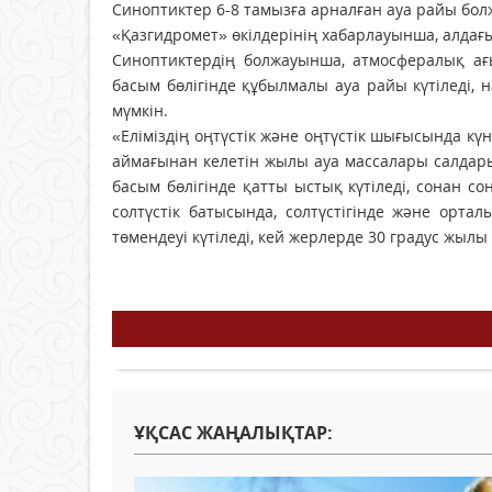
Синоптиктер 6-8 тамызға арналған ауа райы бо
«Қазгидромет» өкілдерінің хабарлауынша, алдағы 
Синоптиктердің болжауынша, атмосфералық ағы
басым бөлігінде құбылмалы ауа райы күтіледі, 
мүмкін.
«Еліміздің оңтүстік және оңтүстік шығысында к
аймағынан келетін жылы ауа массалары салдарын
басым бөлігінде қатты ыстық күтіледі, сонан 
солтүстік батысында, солтүстігінде және орта
төмендеуі күтіледі, кей жерлерде 30 градус жылы
ҰҚСАС ЖАҢАЛЫҚТАР: