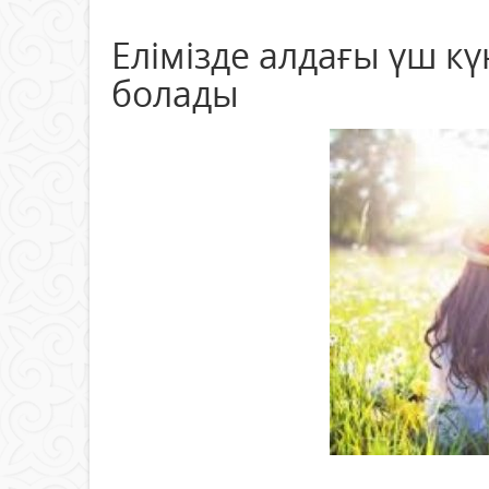
Елімізде алдағы үш кү
болады