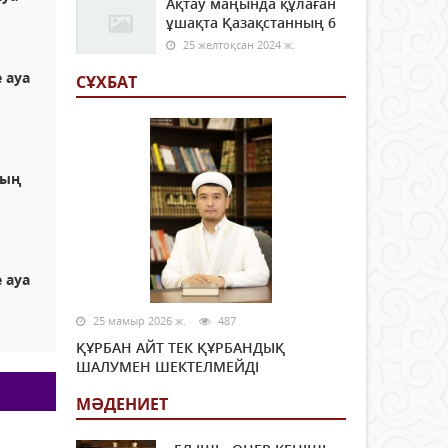
Ақтау маңында құлаған
ұшақта Қазақстанның 6
25 желтоқсан 2024 ж.
 ауа
СҰХБАТ
ның
ы
 ауа
ы
25 мамыр 2026 ж.
487
ҚҰРБАН АЙТ ТЕК ҚҰРБАНДЫҚ
ШАЛУМЕН ШЕКТЕЛМЕЙДІ
МӘДЕНИЕТ