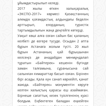
ұйымдастырылып келеді.
2017 жылы өткен халықаралық
«ЭКСПО-2017» көрмесі Қазақстанның
әлемдік қоғамдастық алдындағы беделін
арттырып, елорданың туристік
тартымдылығын жаңа деңгейге көтерді.
Уақыт көші алға озған сайын бас қаланың
келбеті де өзгере түсуде. Осыдан 2 апта
бұрын Астанаға жолым түсті. 20 жыл
бұрын Астананың қай бұрышынан
келсеңіз де анадайдан менмұндалап
тұратын «Бәйтерек» кешенін бүгінде
заман талғамына, сұранысына сай
салынған ғимараттар басып озған. Бірінен
бірі асады. Қала күн санап көркейіп, қанат
жаюда. «Бәйтерек» монументін көруге
келген халықтың қарасы еш азаймаған.
Бірнеше сағаттық кезек түзілгенінің куәсі
болдым. Еңбектеген баладан еңкейген