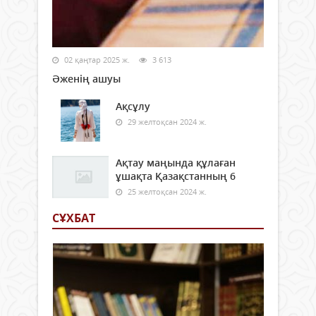
02 қаңтар 2025 ж.
3 613
Әженің ашуы
Ақсұлу
29 желтоқсан 2024 ж.
Ақтау маңында құлаған
ұшақта Қазақстанның 6
25 желтоқсан 2024 ж.
СҰХБАТ