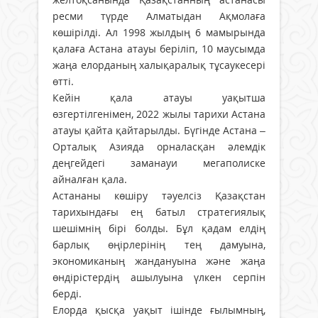
ресми түрде Алматыдан Ақмолаға
көшірілді. Ал 1998 жылдың 6 мамырында
қалаға Астана атауы беріліп, 10 маусымда
жаңа елорданың халықаралық тұсаукесері
өтті.
Кейін қала атауы уақытша
өзгертілгенімен, 2022 жылы тарихи Астана
атауы қайта қайтарылды. Бүгінде Астана –
Орталық Азияда орналасқан әлемдік
деңгейдегі заманауи мегаполиске
айналған қала.
Астананы көшіру тәуелсіз Қазақстан
тарихындағы ең батыл стратегиялық
шешімнің бірі болды. Бұл қадам елдің
барлық өңірлерінің тең дамуына,
экономиканың жандануына және жаңа
өндірістердің ашылуына үлкен серпін
берді.
Елорда қысқа уақыт ішінде ғылымның,