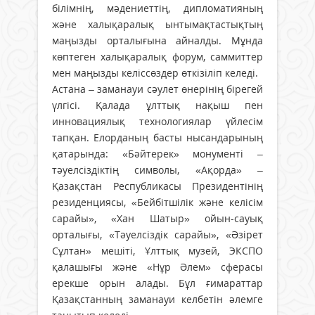
білімнің, мәдениеттің, дипломатияның
және халықаралық ынтымақтастықтың
маңызды орталығына айналды. Мұнда
көптеген халықаралық форум, саммиттер
мен маңызды келіссөздер өткізіліп келеді.
Астана – заманауи сәулет өнерінің бірегей
үлгісі. Қалада ұлттық нақыш пен
инновациялық технологиялар үйлесім
тапқан. Елорданың басты нысандарының
қатарында: «Бәйтерек» монументі –
тәуелсіздіктің символы, «Ақорда» –
Қазақстан Республикасы Президентінің
резиденциясы, «Бейбітшілік және келісім
сарайы», «Хан Шатыр» ойын-сауық
орталығы, «Тәуелсіздік сарайы», «Әзірет
Сұлтан» мешіті, Ұлттық музей, ЭКСПО
қалашығы және «Нұр Әлем» сферасы
ерекше орын алады. Бұл ғимараттар
Қазақстанның заманауи келбетін әлемге