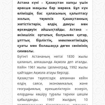
Астана күні – Қазақстан халқы үшін
ерекше маңызы бар мереке. Бұл күн
еліміздің бас қаласының қалыптасу
жолын, тәуелсіз Қазақстанның
жетістіктерін, елдің дамуы мен
өркендеуін айшықтайды. Астана –
әкімшілік орталық болуымен қатар,
ұлттық бірліктің, мемлекетіміздің
қуаты мен болашаққа деген сенімінің
символы.
Бүгінгі Астананың негізі 1830 жылы
қаланып, алғашында Ақмола деп аталды.
Кейін 1961 жылы Целиноград, 1992 жылы
қайтадан Ақмола атауы берілді.
Қазақстан тәуелсіздік алғаннан кейін
елдің саяси, экономикалық және
географиялық ерекшеліктерін ескеріп,
елорданы көшіру туралы тарихи шешім
қабылданды. 1997 жылдың 10
желтоқсанында Қазақстанның астанасы