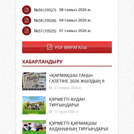
08 тамыз 2026 ж.
№59 (10527)
04 тамыз 2026 ж.
№58 (10526)
01 тамыз 2026 ж.
№57 (10525)
PDF МҰРАҒАТЫ
ХАБАРЛАНДЫРУ
«ҚАРМАҚШЫ ТАҢЫ»
ГАЗЕТІНЕ 2026 ЖЫЛДЫҢ ІI
27 мамыр 2026 ж.
ҚҰРМЕТТІ АУДАН
ТҰРҒЫНДАРЫ!
17 сәуір 2026 ж.
ҚҰРМЕТТІ ҚАРМАҚШЫ
АУДАНЫНЫҢ ТҰРҒЫНДАРЫ!