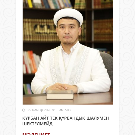
25 мамыр 2026 ж.
503
ҚҰРБАН АЙТ ТЕК ҚҰРБАНДЫҚ ШАЛУМЕН
ШЕКТЕЛМЕЙДІ