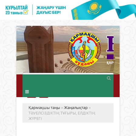
Қармақшы таңы
»
Жаңалықтар
»
ТӘУЕЛСІЗДІКТІҢ ТҰҒЫРЫ, ЕЛДІКТІҢ
ЖҮРЕГІ