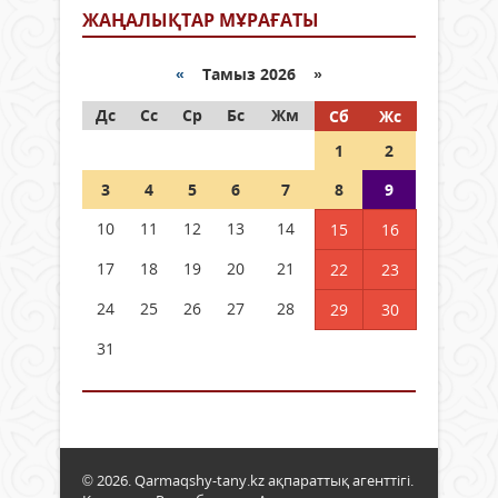
ЖАҢАЛЫҚТАР МҰРАҒАТЫ
«
Тамыз 2026 »
Дс
Сс
Ср
Бс
Жм
Сб
Жс
1
2
3
4
5
6
7
8
9
10
11
12
13
14
15
16
17
18
19
20
21
22
23
24
25
26
27
28
29
30
31
© 2026. Qarmaqshy-tany.kz ақпараттық агенттігі.