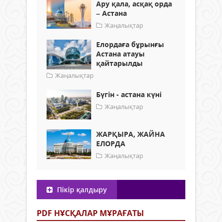
Ару қала, асқақ орда
– Астана
Жаңалықтар
Елордаға бұрынғы
Астана атауы
қайтарылды
Жаңалықтар
Бүгін - астана күні
Жаңалықтар
ЖАРҚЫРА, ЖАЙНА
ЕЛОРДА
Жаңалықтар
Пікір қалдыру
PDF НҰСҚАЛАР МҰРАҒАТЫ