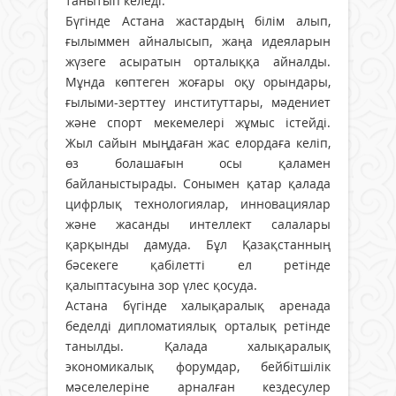
танытып келеді.
Бүгінде Астана жастардың білім алып,
ғылыммен айналысып, жаңа идеяларын
жүзеге асыратын орталыққа айналды.
Мұнда көптеген жоғары оқу орындары,
ғылыми-зерттеу институттары, мәдениет
және спорт мекемелері жұмыс істейді.
Жыл сайын мыңдаған жас елордаға келіп,
өз болашағын осы қаламен
байланыстырады. Сонымен қатар қалада
цифрлық технологиялар, инновациялар
және жасанды интеллект салалары
қарқынды дамуда. Бұл Қазақстанның
бәсекеге қабілетті ел ретінде
қалыптасуына зор үлес қосуда.
Астана бүгінде халықаралық аренада
беделді дипломатиялық орталық ретінде
танылды. Қалада халықаралық
экономикалық форумдар, бейбітшілік
мәселелеріне арналған кездесулер