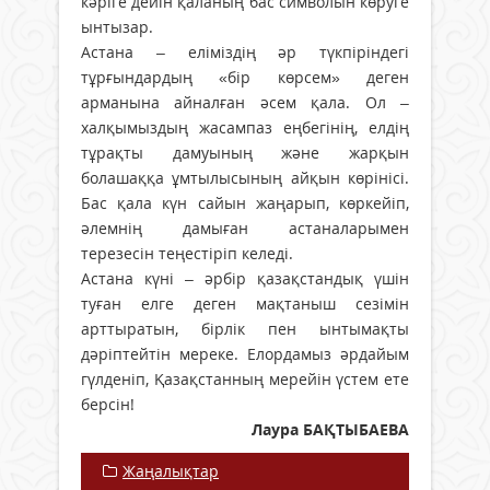
кәріге дейін қаланың бас символын көруге
ынтызар.
Астана – еліміздің әр түкпіріндегі
тұрғындардың «бір көрсем» деген
арманына айналған әсем қала. Ол –
халқымыздың жасампаз еңбегінің, елдің
тұрақты дамуының және жарқын
болашаққа ұмтылысының айқын көрінісі.
Бас қала күн сайын жаңарып, көркейіп,
әлемнің дамыған астаналарымен
терезесін теңестіріп келеді.
Астана күні – әрбір қазақстандық үшін
туған елге деген мақтаныш сезімін
арттыратын, бірлік пен ынтымақты
дәріптейтін мереке. Елордамыз әрдайым
гүлденіп, Қазақстанның мерейін үстем ете
берсін!
Лаура БАҚТЫБАЕВА
Жаңалықтар