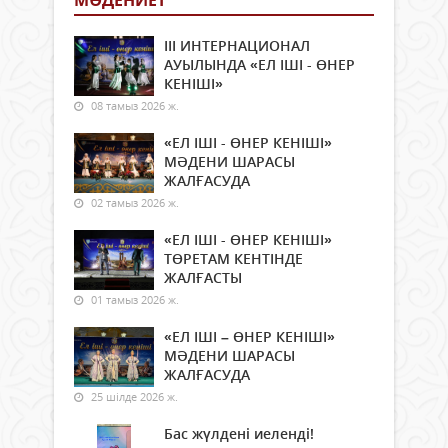
МӘДЕНИЕТ
ІІІ ИНТЕРНАЦИОНАЛ
АУЫЛЫНДА «ЕЛ ІШІ - ӨНЕР
КЕНІШІ»
08 тамыз 2026 ж.
«ЕЛ ІШІ - ӨНЕР КЕНІШІ»
МӘДЕНИ ШАРАСЫ
ЖАЛҒАСУДА
02 тамыз 2026 ж.
«ЕЛ ІШІ - ӨНЕР КЕНІШІ»
ТӨРЕТАМ КЕНТІНДЕ
ЖАЛҒАСТЫ
01 тамыз 2026 ж.
«ЕЛ ІШІ – ӨНЕР КЕНІШІ»
МӘДЕНИ ШАРАСЫ
ЖАЛҒАСУДА
25 шілде 2026 ж.
Бас жүлдені иеленді!