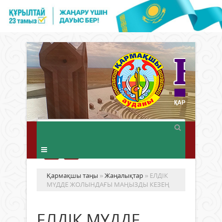
Қармақшы таңы
»
Жаңалықтар
» ЕЛДІК
МҮДДЕ ЖОЛЫНДАҒЫ МАҢЫЗДЫ КЕЗЕҢ
ЕЛДІК МҮДДЕ