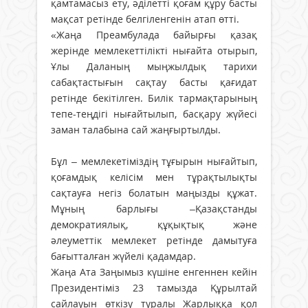
қамтамасыз ету, әділетті қоғам құру басты
мақсат ретінде белгіленгенін атап өтті.
«Жаңа Преамбулада байырғы қазақ
жерінде мемлекеттілікті нығайта отырып,
Ұлы Даланың мыңжылдық тарихи
сабақтастығын сақтау басты қағидат
ретінде бекітілген. Билік тармақтарының
тепе-теңдігі нығайтылып, басқару жүйесі
заман талабына сай жаңғыртылды.
Бұл – мемлекетіміздің тұғырын нығайтып,
қоғамдық келісім мен тұрақтылықты
сақтауға негіз болатын маңызды құжат.
Мұның барлығы –Қазақстанды
демократиялық, құқықтық және
әлеуметтік мемлекет ретінде дамытуға
бағытталған жүйелі қадамдар.
Жаңа Ата Заңымыз күшіне енгеннен кейін
Президентіміз 23 тамызда Құрылтай
сайлауын өткізу туралы Жарлыққа қол