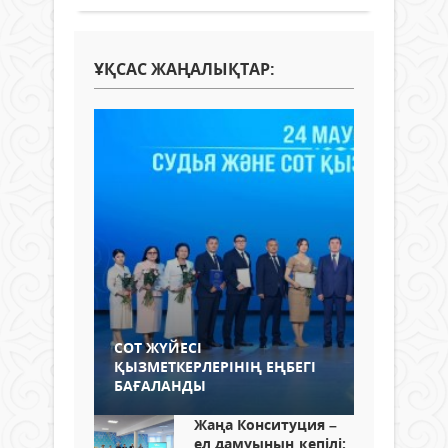
ҰҚСАС ЖАҢАЛЫҚТАР:
СОТ ЖҮЙЕСІ
ҚЫЗМЕТКЕРЛЕРІНІҢ ЕҢБЕГІ
БАҒАЛАНДЫ
Жаңа Конситуция –
ел дамуының кепілі: