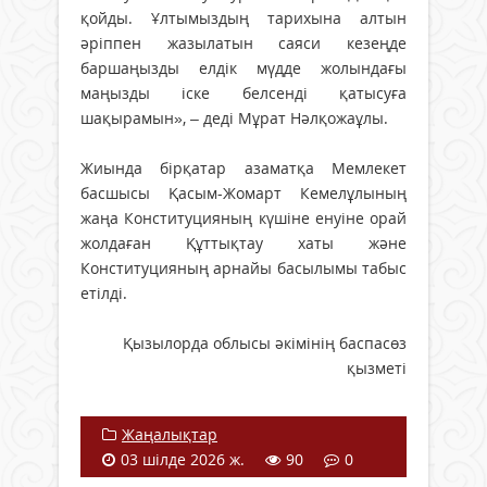
қойды. Ұлтымыздың тарихына алтын
әріппен жазылатын саяси кезеңде
баршаңызды елдік мүдде жолындағы
маңызды іске белсенді қатысуға
шақырамын», – деді Мұрат Нәлқожаұлы.
Жиында бірқатар азаматқа Мемлекет
басшысы Қасым-Жомарт Кемелұлының
жаңа Конституцияның күшіне енуіне орай
жолдаған Құттықтау хаты және
Конституцияның арнайы басылымы табыс
етілді.
Қызылорда облысы әкімінің баспасөз
қызметі
Жаңалықтар
03 шілде 2026 ж.
90
0