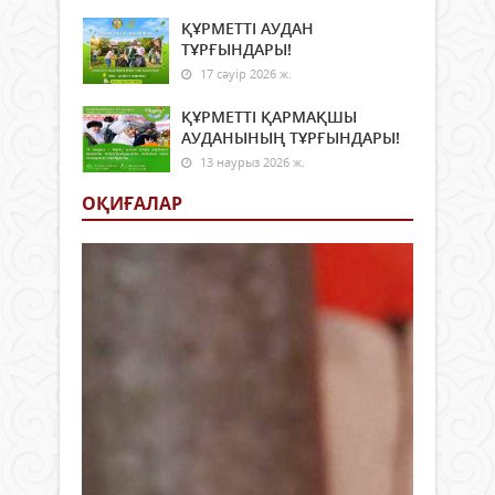
ҚҰРМЕТТІ АУДАН
ТҰРҒЫНДАРЫ!
17 сәуір 2026 ж.
ҚҰРМЕТТІ ҚАРМАҚШЫ
АУДАНЫНЫҢ ТҰРҒЫНДАРЫ!
13 наурыз 2026 ж.
ОҚИҒАЛАР