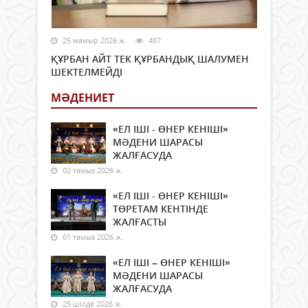
25 мамыр 2026 ж.
487
ҚҰРБАН АЙТ ТЕК ҚҰРБАНДЫҚ ШАЛУМЕН
ШЕКТЕЛМЕЙДІ
МӘДЕНИЕТ
«ЕЛ ІШІ - ӨНЕР КЕНІШІ»
МӘДЕНИ ШАРАСЫ
ЖАЛҒАСУДА
02 тамыз 2026 ж.
«ЕЛ ІШІ - ӨНЕР КЕНІШІ»
ТӨРЕТАМ КЕНТІНДЕ
ЖАЛҒАСТЫ
01 тамыз 2026 ж.
«ЕЛ ІШІ – ӨНЕР КЕНІШІ»
МӘДЕНИ ШАРАСЫ
ЖАЛҒАСУДА
25 шілде 2026 ж.