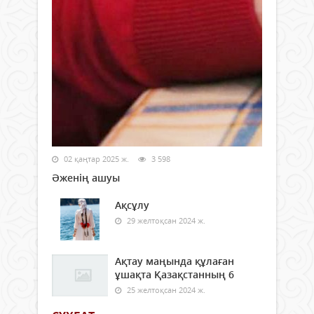
02 қаңтар 2025 ж.
3 598
Әженің ашуы
Ақсұлу
29 желтоқсан 2024 ж.
Ақтау маңында құлаған
ұшақта Қазақстанның 6
25 желтоқсан 2024 ж.