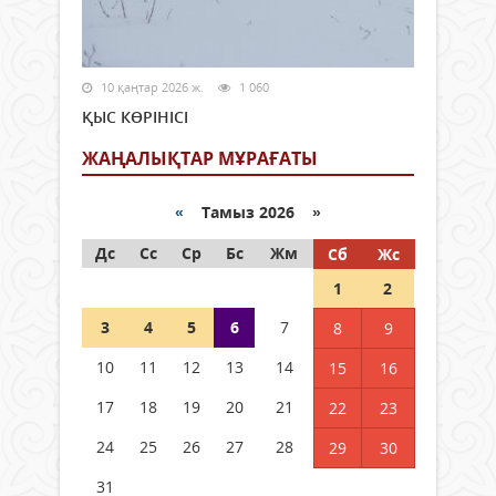
10 қаңтар 2026 ж.
1 060
ҚЫС КӨРІНІСІ
ЖАҢАЛЫҚТАР МҰРАҒАТЫ
«
Тамыз 2026 »
Дс
Сс
Ср
Бс
Жм
Сб
Жс
1
2
3
4
5
6
7
8
9
10
11
12
13
14
15
16
17
18
19
20
21
22
23
24
25
26
27
28
29
30
31