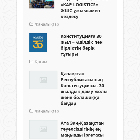
«KAP LOGISTICS»
ЖШС ұжымымен
кездесу
Жаңалықтар
Конституцияға 30
жыл – Әділдік пен
бірліктің берік
тұғыры
Қоғам
Қазақстан
Республикасының
Конституциясы: 30
жылдық даму жолы
және болашаққа
бағдар
Жаңалықтар
Ата Заң-Қазақстан
тәуелсіздігінің ең
маңызды іргетасы