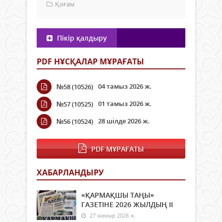
Қоғам
Пікір қалдыру
PDF НҰСҚАЛАР МҰРАҒАТЫ
04 тамыз 2026 ж.
№58 (10526)
01 тамыз 2026 ж.
№57 (10525)
28 шілде 2026 ж.
№56 (10524)
PDF МҰРАҒАТЫ
ХАБАРЛАНДЫРУ
«ҚАРМАҚШЫ ТАҢЫ»
ГАЗЕТІНЕ 2026 ЖЫЛДЫҢ ІI
27 мамыр 2026 ж.