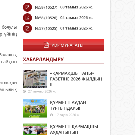
08 тамыз 2026 ж.
№59 (10527)
04 тамыз 2026 ж.
№58 (10526)
ң бояулы
01 тамыз 2026 ж.
№57 (10525)
р үйінің
PDF МҰРАҒАТЫ
 балалық
ХАБАРЛАНДЫРУ
ын айқын
«ҚАРМАҚШЫ ТАҢЫ»
ГАЗЕТІНЕ 2026 ЖЫЛДЫҢ
қатысқан
ІI
машылық
27 мамыр 2026 ж.
ҚҰРМЕТТІ АУДАН
ТҰРҒЫНДАРЫ!
17 сәуір 2026 ж.
ҚҰРМЕТТІ ҚАРМАҚШЫ
АУДАНЫНЫҢ