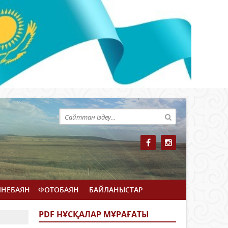
ЙНЕБАЯН
ФОТОБАЯН
БАЙЛАНЫСТАР
PDF НҰСҚАЛАР МҰРАҒАТЫ