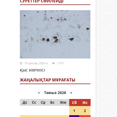
СУРЕТТЕР СӨЙЛЕЙДI
10 қаңтар 2026 ж.
1 071
ҚЫС КӨРІНІСІ
ЖАҢАЛЫҚТАР МҰРАҒАТЫ
«
Тамыз 2026 »
Дс
Сс
Ср
Бс
Жм
Сб
Жс
1
2