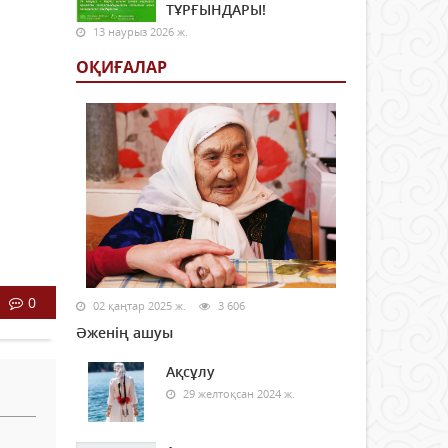
ТҰРҒЫНДАРЫ!
13 наурыз 2026 ж.
ОҚИҒАЛАР
0
02 қаңтар 2025 ж.
3 606
Әженің ашуы
Ақсұлу
29 желтоқсан 2024 ж.