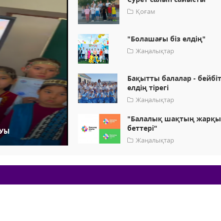
Қоғам
"Болашағы біз елдің"
Жаңалықтар
Бақытты балалар - бейбі
елдің тірегі
Жаңалықтар
"Балалық шақтың жарқ
беттері"
АУЫ
Жаңалықтар