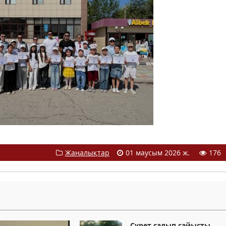
Жаңалықтар
01 маусым 2026 ж.
176
Сурет салып сайысты