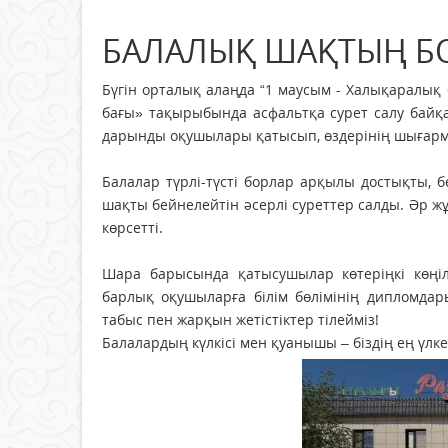
БАЛАЛЫҚ ШАҚТЫҢ Б
Бүгін орталық алаңда “1 маусым - Халықаралық
бағы» тақырыбында асфальтқа сурет салу байқ
дарынды оқушылары қатысып, өздерінің шығарма
Балалар түрлі-түсті борлар арқылы достықты, б
шақты бейнелейтін әсерлі суреттер салды. Әр
көрсетті.
Шара барысында қатысушылар көтеріңкі көңіл-
барлық оқушыларға білім бөлімінің дипломда
табыс пен жарқын жетістіктер тілейміз!
Балалардың күлкісі мен қуанышы – біздің ең үл