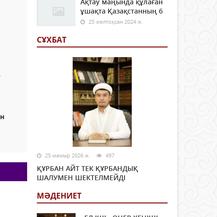
Ақтау маңында құлаған
ұшақта Қазақстанның 6
25 желтоқсан 2024 ж.
СҰХБАТ
т
ын
25 мамыр 2026 ж.
497
ҚҰРБАН АЙТ ТЕК ҚҰРБАНДЫҚ
ШАЛУМЕН ШЕКТЕЛМЕЙДІ
МӘДЕНИЕТ